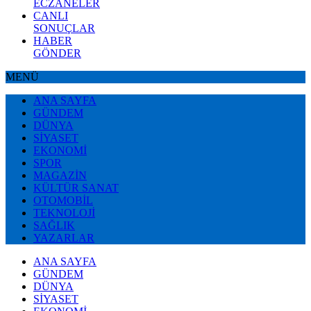
ECZANELER
CANLI
SONUÇLAR
HABER
GÖNDER
MENÜ
ANA SAYFA
GÜNDEM
DÜNYA
SİYASET
EKONOMİ
SPOR
MAGAZİN
KÜLTÜR SANAT
OTOMOBİL
TEKNOLOJİ
SAĞLIK
YAZARLAR
ANA SAYFA
GÜNDEM
DÜNYA
SİYASET