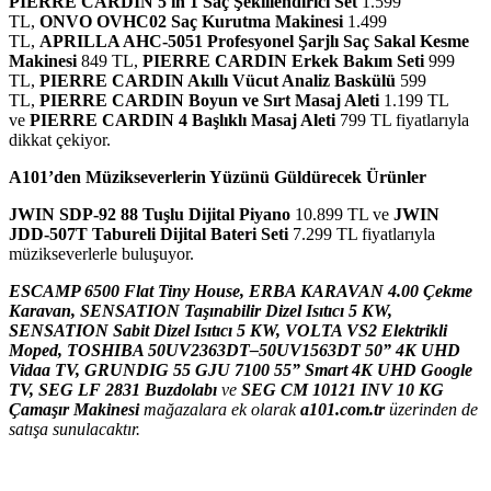
PIERRE CARDIN 5 in 1 Saç Şekillendirici Set
1.599
TL,
ONVO OVHC02 Saç Kurutma Makinesi
1.499
TL,
APRILLA AHC-5051 Profesyonel Şarjlı Saç Sakal Kesme
Makinesi
849 TL,
PIERRE CARDIN Erkek Bakım Seti
999
TL,
PIERRE CARDIN Akıllı Vücut Analiz Baskülü
599
TL,
PIERRE CARDIN Boyun ve Sırt Masaj Aleti
1.199 TL
ve
PIERRE CARDIN 4 Başlıklı Masaj Aleti
799 TL fiyatlarıyla
dikkat çekiyor.
A101’den Müzikseverlerin Yüzünü Güldürecek Ürünler
JWIN SDP-92 88 Tuşlu Dijital Piyano
10.899 TL ve
JWIN
JDD-507T Tabureli Dijital Bateri Seti
7.299 TL fiyatlarıyla
müzikseverlerle buluşuyor.
ESCAMP 6500 Flat Tiny House, ERBA KARAVAN 4.00 Çekme
Karavan, SENSATION Taşınabilir Dizel Isıtıcı 5 KW,
SENSATION Sabit Dizel Isıtıcı 5 KW, VOLTA VS2 Elektrikli
Moped, TOSHIBA 50UV2363DT–50UV1563DT 50” 4K UHD
Vidaa TV, GRUNDIG 55 GJU 7100 55” Smart 4K UHD Google
TV, SEG LF 2831 Buzdolabı
ve
SEG CM 10121 INV 10 KG
Çamaşır Makinesi
mağazalara ek olarak
a101.com.tr
üzerinden de
satışa sunulacaktır.