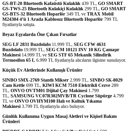
GS-BT-20 Bluetooth Kafaüstü Kulaklık
439 TL,
GO SMART
GS-TWS-25 Bluetooth Kulakiçi Kulaklık
299 TL,
GO SMART
GS-BTS-32 Bluetooth Hoparlör
349 TL ve
TRAX Mobil
M24304 4’ü 1 Arada Kablosuz Bluetooth Hoparlör
799 TL
fiyatlarıyla satışta.
Beyaz Eşyalarda Öne Çıkan Fırsatlar
SEG LF 2831 Buzdolabı
11.999 TL,
SEG CFW 4631
Buzdolabı
19.999 TL,
SEG CM 10121 INV 10 KG Çamaşır
Makinesi
14.999 TL ve
SEG STF 65 Mekanik Silindirik
Termosifon 65 L
6.999 TL fiyatlarıyla alıcıların ilgisine sunuluyor.
Küçük Ev Aletlerinde Kullanışlı Ürünler
SINBO SMX-2769 Stantlı Mikser
2.999 TL,
SINBO SK-8029
Cam Kettle
699 TL,
KIWI KCM 7510 Elektrikli Cezve
289
TL,
ONVO OVTM01 Dijital Çay Makinesi
1.799
TL,
SAMSUNG VC07R302MVB/TR Cyclone Süpürge
4.799
TL ve
ONVO OVHYM100 Halı ve Koltuk Yıkama
Makinesi
3.799 TL fiyatlarıyla alıcı buluyor.
Günlük Kullanıma Uygun Masaj Aletleri ve Kişisel Bakım
Ürünleri