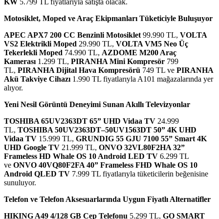
KW
5.799 TL fiyatlarıyla satışta olacak.
Motosiklet, Moped ve Araç Ekipmanları Tüketiciyle Buluşuyor
APEC APX7 200 CC Benzinli Motosiklet
99.990 TL,
VOLTA
VS2 Elektrikli Moped
29.990 TL,
VOLTA VM5 Neo Üç
Tekerlekli Moped
74.990 TL,
AZDOME M200 Araç
Kamerası
1.299 TL,
PIRANHA Mini Kompresör
799
TL,
PIRANHA Dijital Hava Kompresörü
749 TL ve
PIRANHA
Akü Takviye Cihazı
1.990 TL fiyatlarıyla A101 mağazalarında yer
alıyor.
Yeni Nesil Görüntü Deneyimi Sunan Akıllı Televizyonlar
TOSHIBA 65UV2363DT 65” UHD Vidaa TV
24.999
TL,
TOSHIBA 50UV2363DT–50UV1563DT 50” 4K UHD
Vidaa TV
15.999 TL,
GRUNDIG 55 GJU 7100 55” Smart 4K
UHD Google TV
21.999 TL,
ONVO 32VL80F2HA 32”
Frameless HD Whale OS 10 Android LED TV
6.299 TL
ve
ONVO 40VQ80F2FA 40” Frameless FHD Whale OS 10
Android QLED TV
7.999 TL fiyatlarıyla tüketicilerin beğenisine
sunuluyor.
Telefon ve Telefon Aksesuarlarında Uygun Fiyatlı Alternatifler
HIKING A49 4/128 GB Cep Telefonu
5.299 TL,
GO SMART