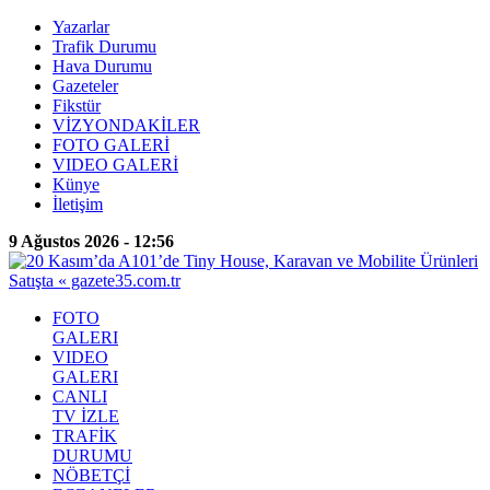
Yazarlar
Trafik Durumu
Hava Durumu
Gazeteler
Fikstür
VİZYONDAKİLER
FOTO GALERİ
VIDEO GALERİ
Künye
İletişim
9 Ağustos 2026 - 12:56
FOTO
GALERI
VIDEO
GALERI
CANLI
TV İZLE
TRAFİK
DURUMU
NÖBETÇİ