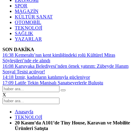
EKONOMİ
SPOR
MAGAZİN
KÜLTÜR SANAT
OTOMOBİL
TEKNOLOJİ
SAĞLIK
YAZARLAR
SON DAKİKA
16:38
Kemeraltı’nın kent kimliğindeki rolü Kültürel Miras
Söyleşileri’nde ele alındı
16:08
Karşıyaka Belediyesi’nden örnek yatırım: Zübeyde Hanım
Sosyal Tesisi açılıyor!
14:18
İzmir, kadınların katılımıyla güçleniyor
17:09
Latife Tekin Manisalı Sanatseverlerle Buluştu
X
Anasayfa
TEKNOLOJİ
20 Kasım’da A101’de Tiny House, Karavan ve Mobilite
Ürünleri Satışta