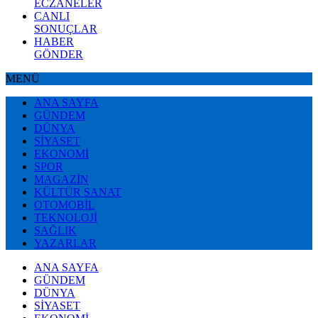
ECZANELER
CANLI
SONUÇLAR
HABER
GÖNDER
MENÜ
ANA SAYFA
GÜNDEM
DÜNYA
SİYASET
EKONOMİ
SPOR
MAGAZİN
KÜLTÜR SANAT
OTOMOBİL
TEKNOLOJİ
SAĞLIK
YAZARLAR
ANA SAYFA
GÜNDEM
DÜNYA
SİYASET