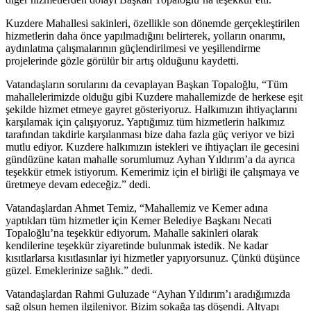
Kuzdere Mahallesi sakinleri, özellikle son dönemde gerçekleştirilen
hizmetlerin daha önce yapılmadığını belirterek, yolların onarımı,
aydınlatma çalışmalarının güçlendirilmesi ve yeşillendirme
projelerinde gözle görülür bir artış olduğunu kaydetti.
Vatandaşların sorularını da cevaplayan Başkan Topaloğlu, “Tüm
mahallelerimizde olduğu gibi Kuzdere mahallemizde de herkese eşit
şekilde hizmet etmeye gayret gösteriyoruz. Halkımızın ihtiyaçlarını
karşılamak için çalışıyoruz. Yaptığımız tüm hizmetlerin halkımız
tarafından takdirle karşılanması bize daha fazla güç veriyor ve bizi
mutlu ediyor. Kuzdere halkımızın istekleri ve ihtiyaçları ile gecesini
gündüzüne katan mahalle sorumlumuz Ayhan Yıldırım’a da ayrıca
teşekkür etmek istiyorum. Kemerimiz için el birliği ile çalışmaya ve
üretmeye devam edeceğiz.” dedi.
Vatandaşlardan Ahmet Temiz, “Mahallemiz ve Kemer adına
yaptıkları tüm hizmetler için Kemer Belediye Başkanı Necati
Topaloğlu’na teşekkür ediyorum. Mahalle sakinleri olarak
kendilerine teşekkür ziyaretinde bulunmak istedik. Ne kadar
kısıtlarlarsa kısıtlasınlar iyi hizmetler yapıyorsunuz. Çünkü düşünce
güzel. Emeklerinize sağlık.” dedi.
Vatandaşlardan Rahmi Guluzade “Ayhan Yıldırım’ı aradığımızda
sağ olsun hemen ilgileniyor. Bizim sokağa taş döşendi. Altyapı