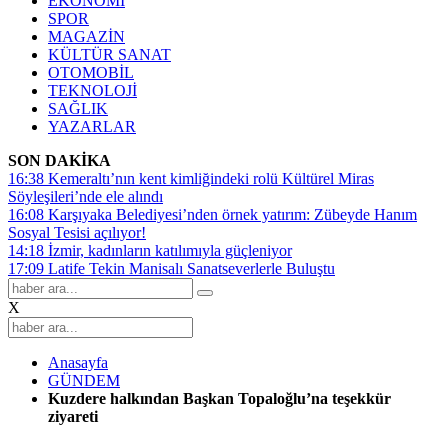
EKONOMİ
SPOR
MAGAZİN
KÜLTÜR SANAT
OTOMOBİL
TEKNOLOJİ
SAĞLIK
YAZARLAR
SON DAKİKA
16:38
Kemeraltı’nın kent kimliğindeki rolü Kültürel Miras
Söyleşileri’nde ele alındı
16:08
Karşıyaka Belediyesi’nden örnek yatırım: Zübeyde Hanım
Sosyal Tesisi açılıyor!
14:18
İzmir, kadınların katılımıyla güçleniyor
17:09
Latife Tekin Manisalı Sanatseverlerle Buluştu
X
Anasayfa
GÜNDEM
Kuzdere halkından Başkan Topaloğlu’na teşekkür
ziyareti