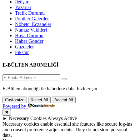
İletişim
Yazarlar
Trafik Durumu
Popüler Galeriler
Nöbetçi Eczaneler
Namaz Vakitleri
Hava Durumu
Haber Gönder
Gazeteler
Fikstür
E-BÜLTEN ABONELİĞİ
E-Bülten aboneliği ile haberlere daha hızlı erişin.
Customize
Reject All
Accept All
Powered by
✖
►
Necessary Cookies
Always Active
Necessary cookies enable essential site features like secure log-ins
and consent preference adjustments. They do not store personal
data.