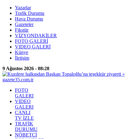
Yazarlar
Trafik Durumu
Hava Durumu
Gazeteler
Fikstür
VİZYONDAKİLER
FOTO GALERİ
VIDEO GALERİ
Künye
İletişim
9 Ağustos 2026 - 08:28
FOTO
GALERI
VIDEO
GALERI
CANLI
TV İZLE
TRAFİK
DURUMU
NÖBETÇİ