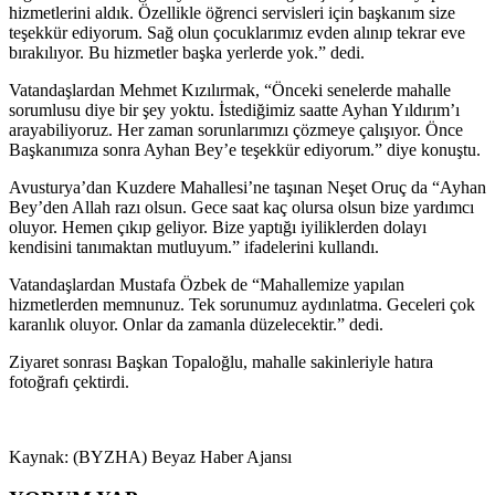
hizmetlerini aldık. Özellikle öğrenci servisleri için başkanım size
teşekkür ediyorum. Sağ olun çocuklarımız evden alınıp tekrar eve
bırakılıyor. Bu hizmetler başka yerlerde yok.” dedi.
Vatandaşlardan Mehmet Kızılırmak, “Önceki senelerde mahalle
sorumlusu diye bir şey yoktu. İstediğimiz saatte Ayhan Yıldırım’ı
arayabiliyoruz. Her zaman sorunlarımızı çözmeye çalışıyor. Önce
Başkanımıza sonra Ayhan Bey’e teşekkür ediyorum.” diye konuştu.
Avusturya’dan Kuzdere Mahallesi’ne taşınan Neşet Oruç da “Ayhan
Bey’den Allah razı olsun. Gece saat kaç olursa olsun bize yardımcı
oluyor. Hemen çıkıp geliyor. Bize yaptığı iyiliklerden dolayı
kendisini tanımaktan mutluyum.” ifadelerini kullandı.
Vatandaşlardan Mustafa Özbek de “Mahallemize yapılan
hizmetlerden memnunuz. Tek sorunumuz aydınlatma. Geceleri çok
karanlık oluyor. Onlar da zamanla düzelecektir.” dedi.
Ziyaret sonrası Başkan Topaloğlu, mahalle sakinleriyle hatıra
fotoğrafı çektirdi.
Kaynak: (BYZHA) Beyaz Haber Ajansı