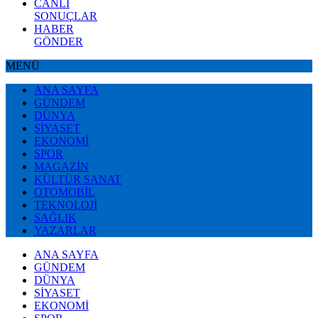
CANLI
SONUÇLAR
HABER
GÖNDER
MENÜ
ANA SAYFA
GÜNDEM
DÜNYA
SİYASET
EKONOMİ
SPOR
MAGAZİN
KÜLTÜR SANAT
OTOMOBİL
TEKNOLOJİ
SAĞLIK
YAZARLAR
ANA SAYFA
GÜNDEM
DÜNYA
SİYASET
EKONOMİ