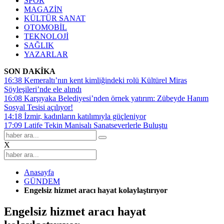
SPOR
MAGAZİN
KÜLTÜR SANAT
OTOMOBİL
TEKNOLOJİ
SAĞLIK
YAZARLAR
SON DAKİKA
16:38
Kemeraltı’nın kent kimliğindeki rolü Kültürel Miras
Söyleşileri’nde ele alındı
16:08
Karşıyaka Belediyesi’nden örnek yatırım: Zübeyde Hanım
Sosyal Tesisi açılıyor!
14:18
İzmir, kadınların katılımıyla güçleniyor
17:09
Latife Tekin Manisalı Sanatseverlerle Buluştu
X
Anasayfa
GÜNDEM
Engelsiz hizmet aracı hayat kolaylaştırıyor
Engelsiz hizmet aracı hayat