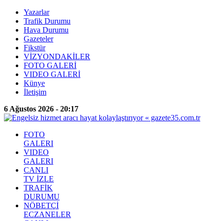
Yazarlar
Trafik Durumu
Hava Durumu
Gazeteler
Fikstür
VİZYONDAKİLER
FOTO GALERİ
VIDEO GALERİ
Künye
İletişim
6 Ağustos 2026 - 20:17
FOTO
GALERI
VIDEO
GALERI
CANLI
TV İZLE
TRAFİK
DURUMU
NÖBETÇİ
ECZANELER