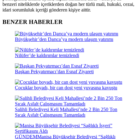
benzeri niteliklerde içeriklerden doğan her türlü mali, hukuki, cezai,
idari sorumluluk içeriği gönderen kişiye aittir.
BENZER HABERLER
Büyükşehir’den Darıca’ya modern ulaşım yatırımı
Nilüfer’de kaldırımlar temizlendi
Başkan Pekyatırmacı’dan Esnaf Ziyareti
Çocuklar boyadı, bir can dost yeni yuvasına kavuştu
Salihli Belediyesi Keli Mahallesi’nde 2 Bin 250 Ton
Sıcak Asfalt Çalışmasını Tamamladı
GÜNDEM
Manisa Büyükşehir Belediyesi “Sağlıklı