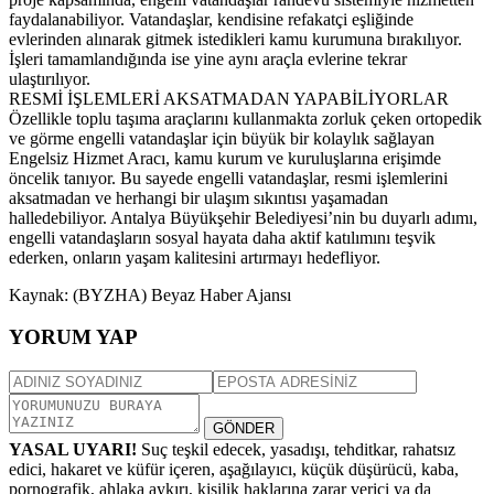
faydalanabiliyor. Vatandaşlar, kendisine refakatçi eşliğinde
evlerinden alınarak gitmek istedikleri kamu kurumuna bırakılıyor.
İşleri tamamlandığında ise yine aynı araçla evlerine tekrar
ulaştırılıyor.
RESMİ İŞLEMLERİ AKSATMADAN YAPABİLİYORLAR
Özellikle toplu taşıma araçlarını kullanmakta zorluk çeken ortopedik
ve görme engelli vatandaşlar için büyük bir kolaylık sağlayan
Engelsiz Hizmet Aracı, kamu kurum ve kuruluşlarına erişimde
öncelik tanıyor. Bu sayede engelli vatandaşlar, resmi işlemlerini
aksatmadan ve herhangi bir ulaşım sıkıntısı yaşamadan
halledebiliyor. Antalya Büyükşehir Belediyesi’nin bu duyarlı adımı,
engelli vatandaşların sosyal hayata daha aktif katılımını teşvik
ederken, onların yaşam kalitesini artırmayı hedefliyor.
Kaynak: (BYZHA) Beyaz Haber Ajansı
YORUM YAP
GÖNDER
YASAL UYARI!
Suç teşkil edecek, yasadışı, tehditkar, rahatsız
edici, hakaret ve küfür içeren, aşağılayıcı, küçük düşürücü, kaba,
pornografik, ahlaka aykırı, kişilik haklarına zarar verici ya da