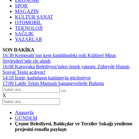
EKONOMİ
SPOR
MAGAZİN
KÜLTÜR SANAT
OTOMOBİL
TEKNOLOJİ
SAĞLIK
YAZARLAR
SON DAKİKA
16:38
Kemeraltı’nın kent kimliğindeki rolü Kültürel Miras
Söyleşileri’nde ele alındı
16:08
Karşıyaka Belediyesi’nden örnek yatırım: Zübeyde Hanım
Sosyal Tesisi açılıyor!
14:18
İzmir, kadınların katılımıyla güçleniyor
17:09
Latife Tekin Manisalı Sanatseverlerle Buluştu
X
Anasayfa
GÜNDEM
Çeşme Belediyesi, Balıkçılar ve Terziler Sokağı yenileme
projesini esnafla paylaştı