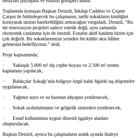
detayları paylaşıldı ve esnafın görüşleri alındı.
Toplantıda konuşan Başkan Denizli, İnkılap Caddesi ve Çeşme
Çarşısı ile bütünleşecek bu çalışmanın, tarihi sokakların kimliğini
koruyarak turizm hareketliliğini artıracağını vurguladı. Denizli, “Bu
tür renovasyon projeleri sadece estetik değil, aynı zamanda
ekonomik canlanma için de önemli. Esnafın aktif katılımı bizim için
çok değerli. Bu sokaklarımızın yeniden bir kültür aksı hâline
gelmesini hedefliyoruz.” dedi.
Proje kapsamında;
· Yaklaşık 5.000 m² dış cephe boyası ve 2.500 m² zemin
kaplaması yapılacak,
· Balıkçılar Sokağı’nda bölgeye özgü balık figürlü taş döşemeler
uygulanacak,
· Yağmur suyu ve su basman altyapısı yenilenecek,
· Sokak aydınlatmaları ve gölgelik sistemleri yenilenecek,
· Esnaf kullanımına uygun düzenli işgaliye alanları
oluşturulacak.
Başkan Denizli, ayrıca bu çalışmaların aralık ayında ihaleye