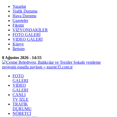
Yazarlar
Trafik Durumu
Hava Durumu
Gazeteler
Fikstür
VİZYONDAKİLER
FOTO GALERİ
VIDEO GALERİ
Künye
İletişim
8 Ağustos 2026 - 14:55
FOTO
GALERI
VIDEO
GALERI
CANLI
TV İZLE
TRAFİK
DURUMU
NÖBETÇİ