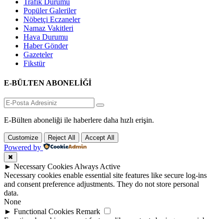
Trafik Durumu
Popüler Galeriler
Nöbetçi Eczaneler
Namaz Vakitleri
Hava Durumu
Haber Gönder
Gazeteler
Fikstür
E-BÜLTEN ABONELİĞİ
E-Bülten aboneliği ile haberlere daha hızlı erişin.
Customize
Reject All
Accept All
Powered by
✖
►
Necessary Cookies
Always Active
Necessary cookies enable essential site features like secure log-ins
and consent preference adjustments. They do not store personal
data.
None
►
Functional Cookies
Remark