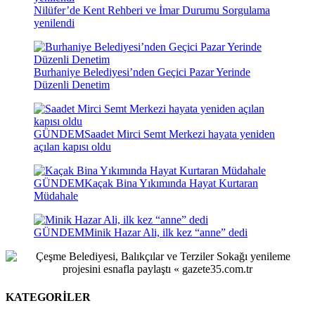
Nilüfer’de Kent Rehberi ve İmar Durumu Sorgulama
yenilendi
Burhaniye Belediyesi’nden Geçici Pazar Yerinde
Düzenli Denetim
GÜNDEM
Saadet Mirci Semt Merkezi hayata yeniden
açılan kapısı oldu
GÜNDEM
Kaçak Bina Yıkımında Hayat Kurtaran
Müdahale
GÜNDEM
Minik Hazar Ali, ilk kez “anne” dedi
KATEGORİLER