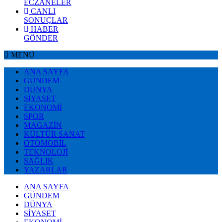
ECZANELER
CANLI
SONUÇLAR
HABER
GÖNDER
MENÜ
ANA SAYFA
GÜNDEM
DÜNYA
SİYASET
EKONOMİ
SPOR
MAGAZİN
KÜLTÜR SANAT
OTOMOBİL
TEKNOLOJİ
SAĞLIK
YAZARLAR
ANA SAYFA
GÜNDEM
DÜNYA
SİYASET