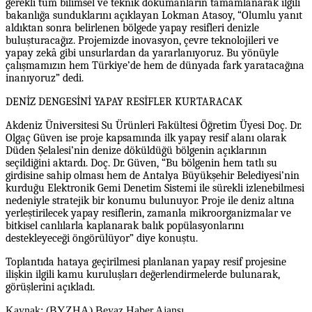
gerekli tüm bilimsel ve teknik dokümanların tamamlanarak ilgili
bakanlığa sunduklarını açıklayan Lokman Atasoy, “Olumlu yanıt
aldıktan sonra belirlenen bölgede yapay resifleri denizle
buluşturacağız. Projemizde inovasyon, çevre teknolojileri ve
yapay zekâ gibi unsurlardan da yararlanıyoruz. Bu yönüyle
çalışmamızın hem Türkiye’de hem de dünyada fark yaratacağına
inanıyoruz” dedi.
DENİZ DENGESİNİ YAPAY RESİFLER KURTARACAK
Akdeniz Üniversitesi Su Ürünleri Fakültesi Öğretim Üyesi Doç. Dr.
Olgaç Güven ise proje kapsamında ilk yapay resif alanı olarak
Düden Şelalesi’nin denize döküldüğü bölgenin açıklarının
seçildiğini aktardı. Doç. Dr. Güven, “Bu bölgenin hem tatlı su
girdisine sahip olması hem de Antalya Büyükşehir Belediyesi’nin
kurduğu Elektronik Gemi Denetim Sistemi ile sürekli izlenebilmesi
nedeniyle stratejik bir konumu bulunuyor. Proje ile deniz altına
yerleştirilecek yapay resiflerin, zamanla mikroorganizmalar ve
bitkisel canlılarla kaplanarak balık popülasyonlarını
destekleyeceği öngörülüyor” diye konuştu.
Toplantıda hataya geçirilmesi planlanan yapay resif projesine
ilişkin ilgili kamu kuruluşları değerlendirmelerde bulunarak,
görüşlerini açıkladı.
Kaynak: (BYZHA) Beyaz Haber Ajansı