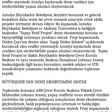
resifler sayesinde Antalya kıyılarında deniz canlıları için
sürdürülebilir yaşam alanları oluşturulacak.
Antalya Büyükşehir Belediyesi, denizleri korumak ve gelecek
kuşaklara daha temiz bir çevre sunmak amacıyla ortak akılla
projeler üretmeye devam ediyor. Bu kapsamda Antalya
Büyükşehir Belediyesi ve Akdeniz Üniversitesi iş birliğiyle
başlatılan “Yapay Resif Projesi” deniz ekosistemini koruma ve
biyoçeşitliliği artırmaya yardımcı olacak. Proje kapsamında
Düden Çayı’nın denize akan “Aşağı Düden Şelalesi” açıklarında
kurulacak olan resifler yöntemiyle Antalya kıyılarında deniz
canlıları için sürdürülebilir yaşam alanları oluşturulacak. Yapay
Resif Projesi’ne ilişkin Büyükşehir Belediyesi Çevre Kurulu
Başkanı ve aynı zamanda Başkanı Danışmanı Lokman Atasoy
başkanlığında ilgili kamu kurumları, meslek odaları ve STK
temsilcileriyle çalışmalar hakkında değerlendirme toplantısı
yapıldı.
BÜYÜKŞEHİR’DEN DENİZ EKOSİSTEMİNE DESTEK
Toplantıda konuşan ABB Çevre Kurulu Başkanı Yüksek Çevre
Mühendisi Lokman Atasoy, yapay resiflerin uzun süredir titizlikle
yürütülen bir çalışma olduğunu amaçlarının deniz ekosistemini
güçlendirmek, balık popülasyonunu artırmak ve balıkçılığın
sürdürülebilirliğini sağlamak olduğunu söyledi. Proje kapsamında