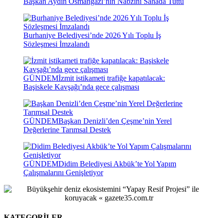
Başkan Aydın Osmangazi’nin Nabzını Sahada Tuttu
Burhaniye Belediyesi’nde 2026 Yılı Toplu İş
Sözleşmesi İmzalandı
GÜNDEM
İzmit istikameti trafiğe kapatılacak:
Başiskele Kavşağı’nda gece çalışması
GÜNDEM
Başkan Denizli’den Çeşme’nin Yerel
Değerlerine Tarımsal Destek
GÜNDEM
Didim Belediyesi Akbük’te Yol Yapım
Çalışmalarını Genişletiyor
KATEGORİLER