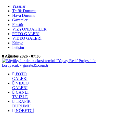
Yazarlar
Trafik Durumu
Hava Durumu
Gazeteler
Fikstür
VİZYONDAKİLER
FOTO GALERİ
VIDEO GALERİ
Künye
İletişim
8 Ağustos 2026 - 07:36
FOTO
GALERI
VIDEO
GALERI
CANLI
TV İZLE
TRAFİK
DURUMU
NÖBETÇİ