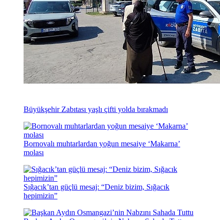
Büyükşehir Zabıtası yaşlı çifti yolda bırakmadı
Bornovalı muhtarlardan yoğun mesaiye ‘Makarna’
molası
Sığacık’tan güçlü mesaj: “Deniz bizim, Sığacık
hepimizin”