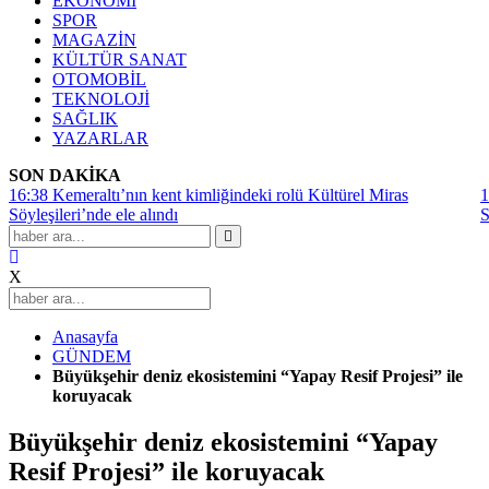
EKONOMİ
SPOR
MAGAZİN
KÜLTÜR SANAT
OTOMOBİL
TEKNOLOJİ
SAĞLIK
YAZARLAR
SON DAKİKA
16:38
Kemeraltı’nın kent kimliğindeki rolü Kültürel Miras
1
Söyleşileri’nde ele alındı
S
X
Anasayfa
GÜNDEM
Büyükşehir deniz ekosistemini “Yapay Resif Projesi” ile
koruyacak
Büyükşehir deniz ekosistemini “Yapay
Resif Projesi” ile koruyacak