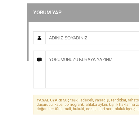
YORUM YAP
YASAL UYARI!
Suç teşkil edecek, yasadışı, tehditkar, rahats
düşürücü, kaba, pornografik, ahlaka aykırı, kişilik haklarına z
doğan her türlü mali, hukuki, cezai, idari sorumluluk içeriği g