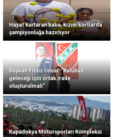
Hayat kurtaran baba, kızını kortlarda
şampiyonluğa hazırlıyor
Başkan Yıldız Ünsal: “Kulübün
geleceği için ortak irade
oluşturulmalı”
Kapadokya Motorsporları Kompleksi