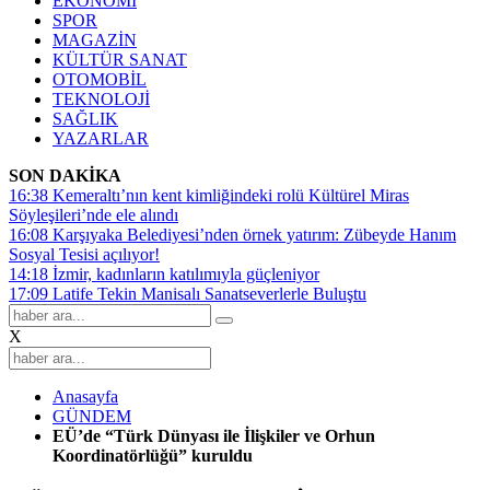
EKONOMİ
SPOR
MAGAZİN
KÜLTÜR SANAT
OTOMOBİL
TEKNOLOJİ
SAĞLIK
YAZARLAR
SON DAKİKA
16:38
Kemeraltı’nın kent kimliğindeki rolü Kültürel Miras
Söyleşileri’nde ele alındı
16:08
Karşıyaka Belediyesi’nden örnek yatırım: Zübeyde Hanım
Sosyal Tesisi açılıyor!
14:18
İzmir, kadınların katılımıyla güçleniyor
17:09
Latife Tekin Manisalı Sanatseverlerle Buluştu
X
Anasayfa
GÜNDEM
EÜ’de “Türk Dünyası ile İlişkiler ve Orhun
Koordinatörlüğü” kuruldu