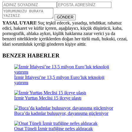
GÖNDER
YASAL UYARI!
Suç teşkil edecek, yasadışı, tehditkar, rahatsız
edici, hakaret ve küfür içeren, aşağılayıcı, küçük düşürücü, kaba,
pornografik, ahlaka aykırı, kişilik haklarına zarar verici ya da
benzeri niteliklerde içeriklerden doğan her türlü mali, hukuki, cezai,
idari sorumluluk içeriği gönderen kişiye aittir.
BENZER HABERLER
İzmir İtfaiyesi’ne 13,5 milyon Euro’luk teknoloji
yatırımı
İzmir Yurttaş Meclisi 15 ilçeye ulaştı
Buca’da kadınlar buluşuyor, dayanışma güçleniyor
Onat Tüneli İzmir trafiğine nefes aldıracak