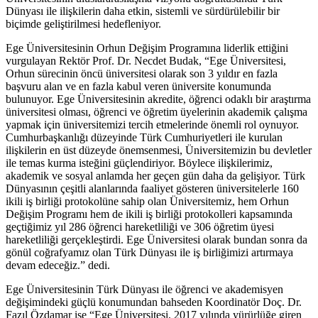
Dünyası ile ilişkilerin daha etkin, sistemli ve sürdürülebilir bir
biçimde geliştirilmesi hedefleniyor.
Ege Üniversitesinin Orhun Değişim Programına liderlik ettiğini
vurgulayan Rektör Prof. Dr. Necdet Budak, “Ege Üniversitesi,
Orhun sürecinin öncü üniversitesi olarak son 3 yıldır en fazla
başvuru alan ve en fazla kabul veren üniversite konumunda
bulunuyor. Ege Üniversitesinin akredite, öğrenci odaklı bir araştırma
üniversitesi olması, öğrenci ve öğretim üyelerinin akademik çalışma
yapmak için üniversitemizi tercih etmelerinde önemli rol oynuyor.
Cumhurbaşkanlığı düzeyinde Türk Cumhuriyetleri ile kurulan
ilişkilerin en üst düzeyde önemsenmesi, Üniversitemizin bu devletler
ile temas kurma isteğini güçlendiriyor. Böylece ilişkilerimiz,
akademik ve sosyal anlamda her geçen gün daha da gelişiyor. Türk
Dünyasının çeşitli alanlarında faaliyet gösteren üniversitelerle 160
ikili iş birliği protokolüne sahip olan Üniversitemiz, hem Orhun
Değişim Programı hem de ikili iş birliği protokolleri kapsamında
geçtiğimiz yıl 286 öğrenci hareketliliği ve 306 öğretim üyesi
hareketliliği gerçekleştirdi. Ege Üniversitesi olarak bundan sonra da
gönül coğrafyamız olan Türk Dünyası ile iş birliğimizi artırmaya
devam edeceğiz.” dedi.
Ege Üniversitesinin Türk Dünyası ile öğrenci ve akademisyen
değişimindeki güçlü konumundan bahseden Koordinatör Doç. Dr.
Fazıl Özdamar ise “Ege Üniversitesi, 2017 yılında yürürlüğe giren