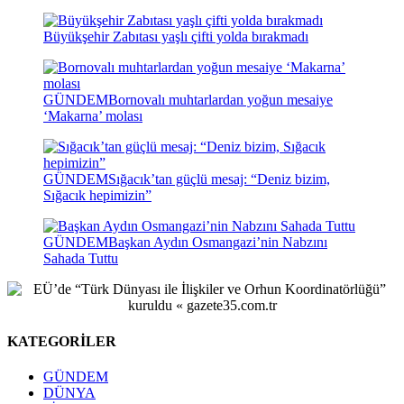
Büyükşehir Zabıtası yaşlı çifti yolda bırakmadı
GÜNDEM
Bornovalı muhtarlardan yoğun mesaiye
‘Makarna’ molası
GÜNDEM
Sığacık’tan güçlü mesaj: “Deniz bizim,
Sığacık hepimizin”
GÜNDEM
Başkan Aydın Osmangazi’nin Nabzını
Sahada Tuttu
KATEGORİLER
GÜNDEM
DÜNYA