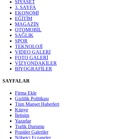
SİYASET
3. SAYFA
EKONOMİ
EĞİTİM
MAGAZİN
OTOMOBİL
SAĞLIK
SPOR
TEKNOLOJİ
VIDEO GALERİ
FOTO GALERİ
VİZYONDAKİLER
BİYOGRAFİLER
SAYFALAR
Firma Ekle
Gizlilik Politikası
Tüm Manşet Haberleri
Künye
İletişim
Yazarlar
Trafik Durumu
Popüler Galeriler
Nöbetçi Eczaneler