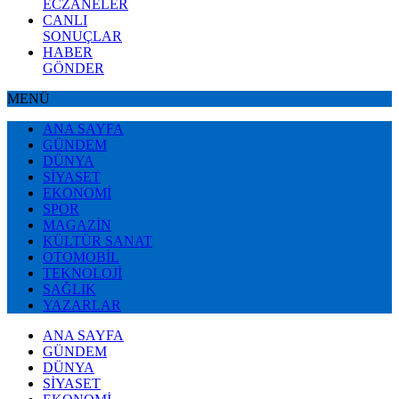
ECZANELER
CANLI
SONUÇLAR
HABER
GÖNDER
MENÜ
ANA SAYFA
GÜNDEM
DÜNYA
SİYASET
EKONOMİ
SPOR
MAGAZİN
KÜLTÜR SANAT
OTOMOBİL
TEKNOLOJİ
SAĞLIK
YAZARLAR
ANA SAYFA
GÜNDEM
DÜNYA
SİYASET