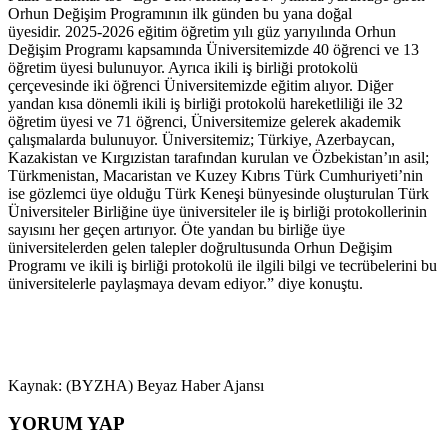
Orhun Değişim Programının ilk günden bu yana doğal
üyesidir. 2025-2026 eğitim öğretim yılı güz yarıyılında Orhun
Değişim Programı kapsamında Üniversitemizde 40 öğrenci ve 13
öğretim üyesi bulunuyor. Ayrıca ikili iş birliği protokolü
çerçevesinde iki öğrenci Üniversitemizde eğitim alıyor. Diğer
yandan kısa dönemli ikili iş birliği protokolü hareketliliği ile 32
öğretim üyesi ve 71 öğrenci, Üniversitemize gelerek akademik
çalışmalarda bulunuyor. Üniversitemiz; Türkiye, Azerbaycan,
Kazakistan ve Kırgızistan tarafından kurulan ve Özbekistan’ın asil;
Türkmenistan, Macaristan ve Kuzey Kıbrıs Türk Cumhuriyeti’nin
ise gözlemci üye olduğu Türk Keneşi bünyesinde oluşturulan Türk
Üniversiteler Birliğine üye üniversiteler ile iş birliği protokollerinin
sayısını her geçen artırıyor. Öte yandan bu birliğe üye
üniversitelerden gelen talepler doğrultusunda Orhun Değişim
Programı ve ikili iş birliği protokolü ile ilgili bilgi ve tecrübelerini bu
üniversitelerle paylaşmaya devam ediyor.” diye konuştu.
Kaynak: (BYZHA) Beyaz Haber Ajansı
YORUM YAP