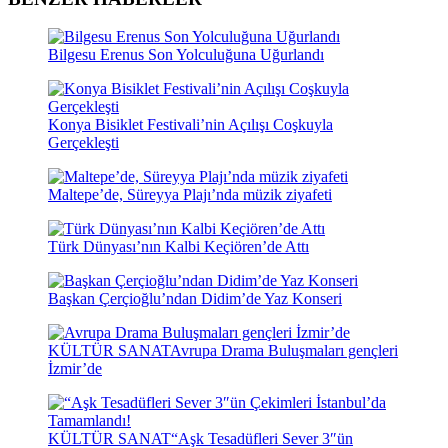
Bilgesu Erenus Son Yolculuğuna Uğurlandı
Konya Bisiklet Festivali’nin Açılışı Coşkuyla
Gerçekleşti
Maltepe’de, Süreyya Plajı’nda müzik ziyafeti
Türk Dünyası’nın Kalbi Keçiören’de Attı
Başkan Çerçioğlu’ndan Didim’de Yaz Konseri
KÜLTÜR SANAT
Avrupa Drama Buluşmaları gençleri
İzmir’de
KÜLTÜR SANAT
“Aşk Tesadüfleri Sever 3″ün