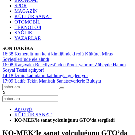
EKONOMİ
SPOR
MAGAZİN
KÜLTÜR SANAT
OTOMOBİL
TEKNOLOJİ
SAĞLIK
YAZARLAR
SON DAKİKA
16:38
Kemeraltı’nın kent kimliğindeki rolü Kültürel Miras
Söyleşileri’nde ele alındı
16:08
Karşıyaka Belediyesi’nden örnek yatırım: Zübeyde Hanım
Sosyal Tesisi açılıyor!
14:18
İzmir, kadınların katılımıyla güçleniyor
17:09
Latife Tekin Manisalı Sanatseverlerle Buluştu
X
Anasayfa
KÜLTÜR SANAT
KO-MEK’le sanat yolculuğunu GTO’da sergiledi
KO-MEK’le sanat yolculuğunu GTO’da