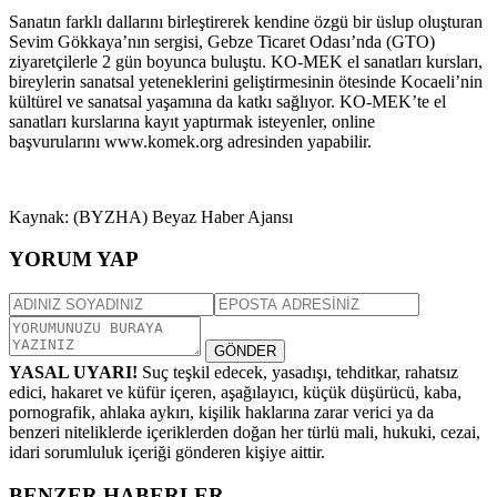
Sanatın farklı dallarını birleştirerek kendine özgü bir üslup oluşturan
Sevim Gökkaya’nın sergisi, Gebze Ticaret Odası’nda (GTO)
ziyaretçilerle 2 gün boyunca buluştu. KO-MEK el sanatları kursları,
bireylerin sanatsal yeteneklerini geliştirmesinin ötesinde Kocaeli’nin
kültürel ve sanatsal yaşamına da katkı sağlıyor. KO-MEK’te el
sanatları kurslarına kayıt yaptırmak isteyenler, online
başvurularını www.komek.org adresinden yapabilir.
Kaynak: (BYZHA) Beyaz Haber Ajansı
YORUM YAP
GÖNDER
YASAL UYARI!
Suç teşkil edecek, yasadışı, tehditkar, rahatsız
edici, hakaret ve küfür içeren, aşağılayıcı, küçük düşürücü, kaba,
pornografik, ahlaka aykırı, kişilik haklarına zarar verici ya da
benzeri niteliklerde içeriklerden doğan her türlü mali, hukuki, cezai,
idari sorumluluk içeriği gönderen kişiye aittir.
BENZER HABERLER