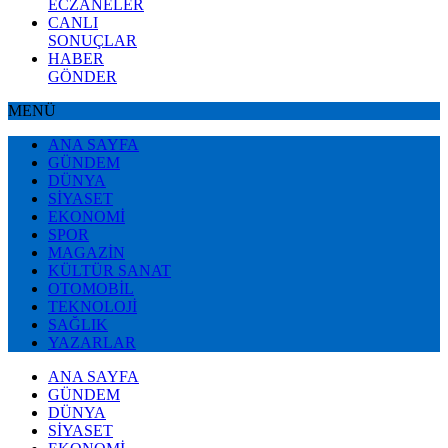
ECZANELER
CANLI
SONUÇLAR
HABER
GÖNDER
MENÜ
ANA SAYFA
GÜNDEM
DÜNYA
SİYASET
EKONOMİ
SPOR
MAGAZİN
KÜLTÜR SANAT
OTOMOBİL
TEKNOLOJİ
SAĞLIK
YAZARLAR
ANA SAYFA
GÜNDEM
DÜNYA
SİYASET