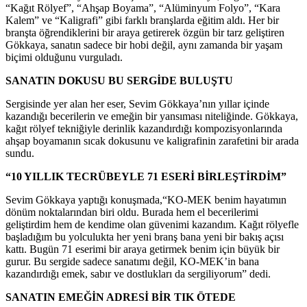
“Kağıt Rölyef”, “Ahşap Boyama”, “Alüminyum Folyo”, “Kara
Kalem” ve “Kaligrafi” gibi farklı branşlarda eğitim aldı. Her bir
branşta öğrendiklerini bir araya getirerek özgün bir tarz geliştiren
Gökkaya, sanatın sadece bir hobi değil, aynı zamanda bir yaşam
biçimi olduğunu vurguladı.
SANATIN DOKUSU BU SERGİDE BULUŞTU
Sergisinde yer alan her eser, Sevim Gökkaya’nın yıllar içinde
kazandığı becerilerin ve emeğin bir yansıması niteliğinde. Gökkaya,
kağıt rölyef tekniğiyle derinlik kazandırdığı kompozisyonlarında
ahşap boyamanın sıcak dokusunu ve kaligrafinin zarafetini bir arada
sundu.
“10 YILLIK TECRÜBEYLE 71 ESERİ BİRLEŞTİRDİM”
Sevim Gökkaya yaptığı konuşmada,“KO-MEK benim hayatımın
dönüm noktalarından biri oldu. Burada hem el becerilerimi
geliştirdim hem de kendime olan güvenimi kazandım. Kağıt rölyefle
başladığım bu yolculukta her yeni branş bana yeni bir bakış açısı
kattı. Bugün 71 eserimi bir araya getirmek benim için büyük bir
gurur. Bu sergide sadece sanatımı değil, KO-MEK’in bana
kazandırdığı emek, sabır ve dostlukları da sergiliyorum” dedi.
SANATIN EMEĞİN ADRESİ BİR TIK ÖTEDE