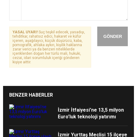
YASAL UYARI!
Suç teşkil edecek, yasadışı,
GÖNDER
tehditkar, rahatsız edici, hakaret ve küfür
içeren, aşağılayıcı, küçük düşürücü, kaba,
pornografik, ahlaka aykırı, kişilik haklarına
zarar verici ya da benzeri niteliklerde
içeriklerden doğan her türlü mali, hukuki,
cezai, idari sorumluluk içeriği gönderen
kişiye aittir.
BENZER HABERLER
İzmir İtfaiyesi’ne 13,5 milyon
Euro’luk teknoloji yatırımı
İzmir Yurttaş Meclisi 15 ilçeye