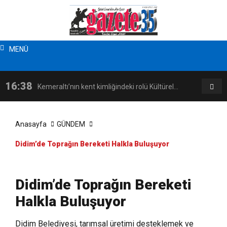
MENÜ
16:38
16:08
Kemeraltı’nın kent kimliğindeki rolü Kültürel
Ka
Miras Söyleşileri’nde ele alındı
Zü
Anasayfa
GÜNDEM
Didim’de Toprağın Bereketi Halkla Buluşuyor
Didim’de Toprağın Bereketi
Halkla Buluşuyor
Didim Belediyesi, tarımsal üretimi desteklemek ve