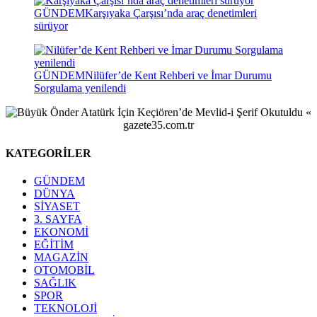
GÜNDEM
Karşıyaka Çarşısı’nda araç denetimleri
sürüyor
GÜNDEM
Nilüfer’de Kent Rehberi ve İmar Durumu
Sorgulama yenilendi
KATEGORİLER
GÜNDEM
DÜNYA
SİYASET
3. SAYFA
EKONOMİ
EĞİTİM
MAGAZİN
OTOMOBİL
SAĞLIK
SPOR
TEKNOLOJİ