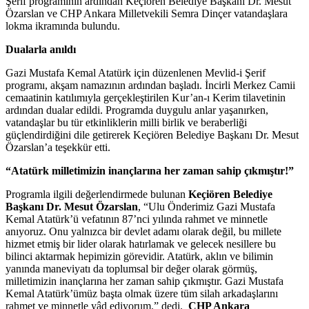
Şerif programının ardından Keçiören Belediye Başkanı Dr. Mesut
Özarslan ve CHP Ankara Milletvekili Semra Dinçer vatandaşlara
lokma ikramında bulundu.
Dualarla anıldı
Gazi Mustafa Kemal Atatürk için düzenlenen Mevlid-i Şerif
programı, akşam namazının ardından başladı. İncirli Merkez Camii
cemaatinin katılımıyla gerçekleştirilen Kur’an-ı Kerim tilavetinin
ardından dualar edildi. Programda duygulu anlar yaşanırken,
vatandaşlar bu tür etkinliklerin milli birlik ve beraberliği
güçlendirdiğini dile getirerek Keçiören Belediye Başkanı Dr. Mesut
Özarslan’a teşekkür etti.
“Atatürk milletimizin inançlarına her zaman sahip çıkmıştır!”
Programla ilgili değerlendirmede bulunan
Keçiören Belediye
Başkanı Dr. Mesut Özarslan
, “Ulu Önderimiz Gazi Mustafa
Kemal Atatürk’ü vefatının 87’nci yılında rahmet ve minnetle
anıyoruz. Onu yalnızca bir devlet adamı olarak değil, bu millete
hizmet etmiş bir lider olarak hatırlamak ve gelecek nesillere bu
bilinci aktarmak hepimizin görevidir. Atatürk, aklın ve bilimin
yanında maneviyatı da toplumsal bir değer olarak görmüş,
milletimizin inançlarına her zaman sahip çıkmıştır. Gazi Mustafa
Kemal Atatürk’ümüz başta olmak üzere tüm silah arkadaşlarını
rahmet ve minnetle yâd ediyorum.” dedi.
CHP Ankara