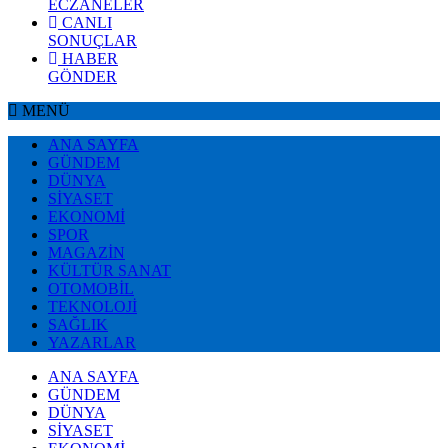
ECZANELER
CANLI
SONUÇLAR
HABER
GÖNDER
MENÜ
ANA SAYFA
GÜNDEM
DÜNYA
SİYASET
EKONOMİ
SPOR
MAGAZİN
KÜLTÜR SANAT
OTOMOBİL
TEKNOLOJİ
SAĞLIK
YAZARLAR
ANA SAYFA
GÜNDEM
DÜNYA
SİYASET