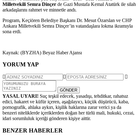
Milletvekili Semra Dinçer
de Gazi Mustafa Kemal Atatürk ile silah
arkadaşlarını rahmet ve minnetle andı.
Program, Keçiören Belediye Başkanı Dr. Mesut Özarslan ve CHP
Ankara Milletvekili Semra Dinçer’in vatandaşlara lokma ikramıyla
sona erdi.
Kaynak: (BYZHA) Beyaz Haber Ajansı
YORUM YAP
GÖNDER
YASAL UYARI!
Suç teşkil edecek, yasadışı, tehditkar, rahatsız
edici, hakaret ve küfür içeren, aşağılayıcı, küçük düşürücü, kaba,
pornografik, ahlaka aykırı, kişilik haklarına zarar verici ya da
benzeri niteliklerde içeriklerden doğan her türlü mali, hukuki, cezai,
idari sorumluluk içeriği gönderen kişiye aittir.
BENZER HABERLER