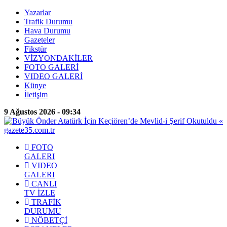
Yazarlar
Trafik Durumu
Hava Durumu
Gazeteler
Fikstür
VİZYONDAKİLER
FOTO GALERİ
VIDEO GALERİ
Künye
İletişim
9 Ağustos 2026 - 09:34
FOTO
GALERI
VIDEO
GALERI
CANLI
TV İZLE
TRAFİK
DURUMU
NÖBETÇİ