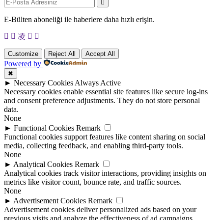
E-Bülten aboneliği ile haberlere daha hızlı erişin.
Customize
Reject All
Accept All
Powered by
✖
►
Necessary Cookies
Always Active
Necessary cookies enable essential site features like secure log-ins
and consent preference adjustments. They do not store personal
data.
None
►
Functional Cookies
Remark
Functional cookies support features like content sharing on social
media, collecting feedback, and enabling third-party tools.
None
►
Analytical Cookies
Remark
Analytical cookies track visitor interactions, providing insights on
metrics like visitor count, bounce rate, and traffic sources.
None
►
Advertisement Cookies
Remark
Advertisement cookies deliver personalized ads based on your
previous visits and analyze the effectiveness of ad campaigns.