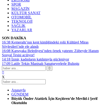
EKONOMİ
SPOR
MAGAZİN
KÜLTÜR SANAT
OTOMOBİL
TEKNOLOJİ
SAĞLIK
YAZARLAR
SON DAKİKA
16:38
Kemeraltı’nın kent kimliğindeki rolü Kültürel Miras
Söyleşileri’nde ele alındı
16:08
Karşıyaka Belediyesi’nden örnek yatırım: Zübeyde Hanım
Sosyal Tesisi açılıyor!
14:18
İzmir, kadınların katılımıyla güçleniyor
17:09
Latife Tekin Manisalı Sanatseverlerle Buluştu
X
Anasayfa
GÜNDEM
Büyük Önder Atatürk İçin Keçiören’de Mevlid-i Şerif
Okutuldu