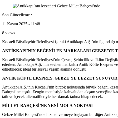
Son Güncelleme :
11 Kasım 2025 - 11:48
8 views
Kocaeli Büyükşehir Belediyesi iştiraki Antikkapı A.Ş.’nin ilgi odağ
ANTİKKAPI’NIN BEĞENİLEN MARKALARI GEBZE’YE T
Kocaeli Büyükşehir Belediyesi’nin Çevre, Şehircilik ve İklim Değişikl
ederken, Antikkapı A.Ş.’nin sevilen markaları Antik Köfte Ekspres v
edilebilecek ideal bir sosyal yaşam alanına dönüştü.
ANTİK KÖFTE EKSPRES, GEBZE’YE LEZZET SUNUYOR
Antikkapı A.Ş.’nin Kocaeli’nin birçok noktasında büyük beğeni kaza
Bahçesi’ne taşıdı. Zengin menüsüyle kahvaltıdan akşam yemeğine kadar
tatlı ve içecek alternatifleriyle her damak tadına hitap edecek.
MİLLET BAHÇESİ’NE YENİ MOLA NOKTASI
Gebze Millet Bahçesi’nde hizmet vermeye başlayan bir diğer Antikkap