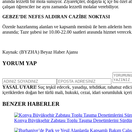
anında lezzetli bir mola sunuyor. Ziyaretçiler, doğayla iç içe bu özel
çalışan öğrenciler ise aynı zamanda lezzetli molalar verebiliyor.
GEBZE’DE NEFES ALDIRAN CAZİBE NOKTASI
Özenle hazırlanmış alanları ve kapsamlı menüsü ile hem ailelerin hem g
arasında; Taze şubesi ise 10.00-22.00 saatleri arasında hizmet verecek
Kaynak: (BYZHA) Beyaz Haber Ajansı
YORUM YAP
YASAL UYARI!
Suç teşkil edecek, yasadışı, tehditkar, rahatsız edic
içeriklerden doğan her türlü mali, hukuki, cezai, idari sorumluluk içeriğ
BENZER HABERLER
Konya Büyükşehir Zabıtası Toplu Taşıma Denetimlerini Sürdü