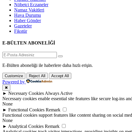
Nöbetçi Eczaneler
Namaz Vakitleri
Hava Durumu
Haber Gönder
Gazeteler
Fikstür
E-BÜLTEN ABONELİĞİ
E-Bülten aboneliği ile haberlere daha hızlı erişin.
Customize
Reject All
Accept All
Powered by
✖
►
Necessary Cookies
Always Active
Necessary cookies enable essential site features like secure log-ins a
None
►
Functional Cookies
Remark
Functional cookies support features like content sharing on social medi
None
►
Analytical Cookies
Remark
Analytical cookies track visitor interactions, providing insights on metr