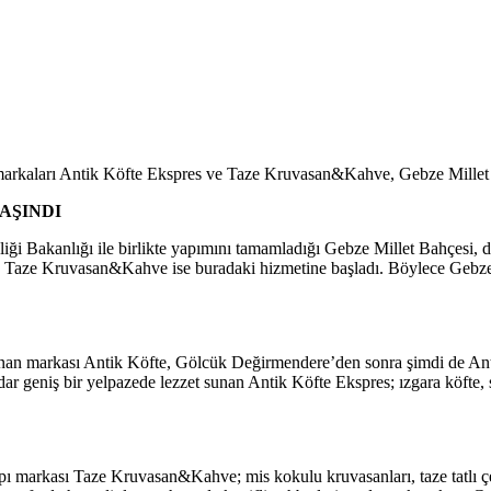
ı markaları Antik Köfte Ekspres ve Taze Kruvasan&Kahve, Gebze Millet 
AŞINDI
iği Bakanlığı ile birlikte yapımını tamamladığı Gebze Millet Bahçesi, d
e Taze Kruvasan&Kahve ise buradaki hizmetine başladı. Böylece Gebze M
nan markası Antik Köfte, Gölcük Değirmendere’den sonra şimdi de Antik
 geniş bir yelpazede lezzet sunan Antik Köfte Ekspres; ızgara köfte, su
ı markası Taze Kruvasan&Kahve; mis kokulu kruvasanları, taze tatlı ç