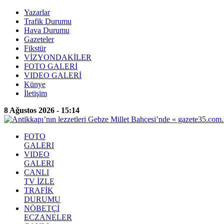
Yazarlar
Trafik Durumu
Hava Durumu
Gazeteler
Fikstür
VİZYONDAKİLER
FOTO GALERİ
VIDEO GALERİ
Künye
İletişim
8 Ağustos 2026 - 15:14
FOTO
GALERI
VIDEO
GALERI
CANLI
TV İZLE
TRAFİK
DURUMU
NÖBETÇİ
ECZANELER