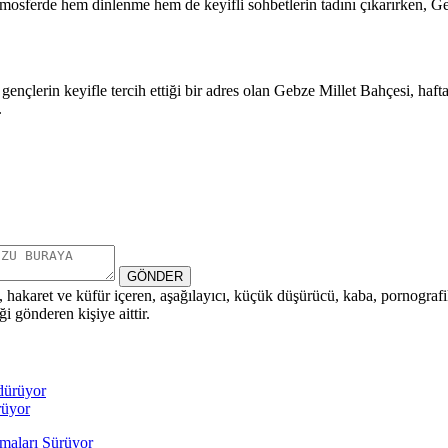
 atmosferde hem dinlenme hem de keyifli sohbetlerin tadını çıkarırken, 
ençlerin keyifle tercih ettiği bir adres olan Gebze Millet Bahçesi, haft
.
GÖNDER
i, hakaret ve küfür içeren, aşağılayıcı, küçük düşürücü, kaba, pornografik,
i gönderen kişiye aittir.
rüyor