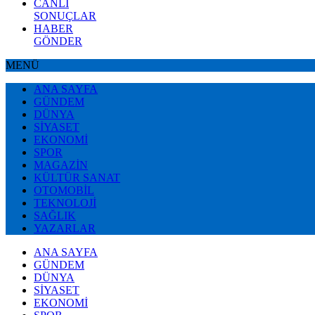
CANLI
SONUÇLAR
HABER
GÖNDER
MENÜ
ANA SAYFA
GÜNDEM
DÜNYA
SİYASET
EKONOMİ
SPOR
MAGAZİN
KÜLTÜR SANAT
OTOMOBİL
TEKNOLOJİ
SAĞLIK
YAZARLAR
ANA SAYFA
GÜNDEM
DÜNYA
SİYASET
EKONOMİ