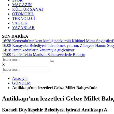
SPOR
MAGAZİN
KÜLTÜR SANAT
OTOMOBİL
TEKNOLOJİ
SAĞLIK
YAZARLAR
SON DAKİKA
16:38
Kemeraltı’nın kent kimliğindeki rolü Kültürel Miras Söyleşileri’
16:08
Karşıyaka Belediyesi’nden örnek yatırım: Zübeyde Hanım Sosyal
14:18
İzmir, kadınların katılımıyla güçleniyor
17:09
Latife Tekin Manisalı Sanatseverlerle Buluştu
X
Anasayfa
GÜNDEM
Antikkapı’nın lezzetleri Gebze Millet Bahçesi’nde
Antikkapı’nın lezzetleri Gebze Millet Bah
Kocaeli Büyükşehir Belediyesi iştiraki Antikkapı A.