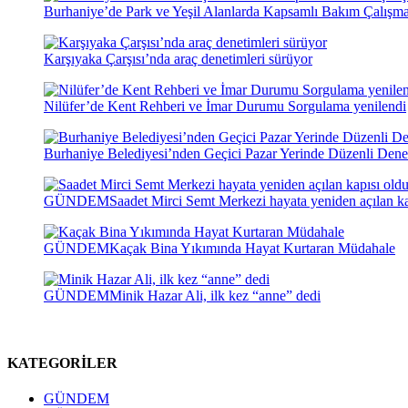
Burhaniye’de Park ve Yeşil Alanlarda Kapsamlı Bakım Çalışma
Karşıyaka Çarşısı’nda araç denetimleri sürüyor
Nilüfer’de Kent Rehberi ve İmar Durumu Sorgulama yenilendi
Burhaniye Belediyesi’nden Geçici Pazar Yerinde Düzenli Dene
GÜNDEM
Saadet Mirci Semt Merkezi hayata yeniden açılan ka
GÜNDEM
Kaçak Bina Yıkımında Hayat Kurtaran Müdahale
GÜNDEM
Minik Hazar Ali, ilk kez “anne” dedi
KATEGORİLER
GÜNDEM