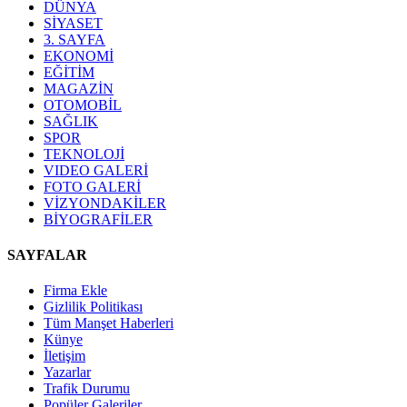
DÜNYA
SİYASET
3. SAYFA
EKONOMİ
EĞİTİM
MAGAZİN
OTOMOBİL
SAĞLIK
SPOR
TEKNOLOJİ
VIDEO GALERİ
FOTO GALERİ
VİZYONDAKİLER
BİYOGRAFİLER
SAYFALAR
Firma Ekle
Gizlilik Politikası
Tüm Manşet Haberleri
Künye
İletişim
Yazarlar
Trafik Durumu
Popüler Galeriler