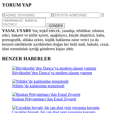
YORUM YAP
GÖNDER
YASAL UYARI!
Suç teşkil edecek, yasadışı, tehditkar, rahatsız
edici, hakaret ve küfür içeren, aşağılayıcı, küçük düşürücü, kaba,
pornografik, ahlaka aykırı, kişilik haklarına zarar verici ya da
benzeri niteliklerde içeriklerden doğan her türlü mali, hukuki, cezai,
idari sorumluluk içeriği gönderen kişiye aittir.
BENZER HABERLER
Büyükşehir’den Darıca’ya modern ulaşım yatırımı
Nilüfer’de kaldırımlar temizlendi
Başkan Pekyatırmacı’dan Esnaf Ziyareti
Çocuklar boyadı, bir can dost yeni yuvasına kavuştu