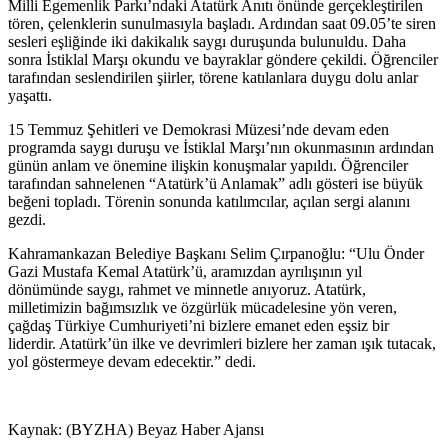
Milli Egemenlik Parkı’ndaki Atatürk Anıtı önünde gerçekleştirilen
tören, çelenklerin sunulmasıyla başladı. Ardından saat 09.05’te siren
sesleri eşliğinde iki dakikalık saygı duruşunda bulunuldu. Daha
sonra İstiklal Marşı okundu ve bayraklar göndere çekildi. Öğrenciler
tarafından seslendirilen şiirler, törene katılanlara duygu dolu anlar
yaşattı.
15 Temmuz Şehitleri ve Demokrasi Müzesi’nde devam eden
programda saygı duruşu ve İstiklal Marşı’nın okunmasının ardından
günün anlam ve önemine ilişkin konuşmalar yapıldı. Öğrenciler
tarafından sahnelenen “Atatürk’ü Anlamak” adlı gösteri ise büyük
beğeni topladı. Törenin sonunda katılımcılar, açılan sergi alanını
gezdi.
Kahramankazan Belediye Başkanı Selim Çırpanoğlu: “Ulu Önder
Gazi Mustafa Kemal Atatürk’ü, aramızdan ayrılışının yıl
dönümünde saygı, rahmet ve minnetle anıyoruz. Atatürk,
milletimizin bağımsızlık ve özgürlük mücadelesine yön veren,
çağdaş Türkiye Cumhuriyeti’ni bizlere emanet eden eşsiz bir
liderdir. Atatürk’ün ilke ve devrimleri bizlere her zaman ışık tutacak,
yol göstermeye devam edecektir.” dedi.
Kaynak: (BYZHA) Beyaz Haber Ajansı