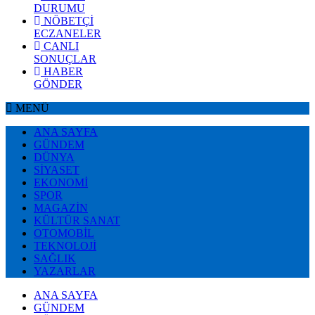
DURUMU
NÖBETÇİ
ECZANELER
CANLI
SONUÇLAR
HABER
GÖNDER
MENÜ
ANA SAYFA
GÜNDEM
DÜNYA
SİYASET
EKONOMİ
SPOR
MAGAZİN
KÜLTÜR SANAT
OTOMOBİL
TEKNOLOJİ
SAĞLIK
YAZARLAR
ANA SAYFA
GÜNDEM