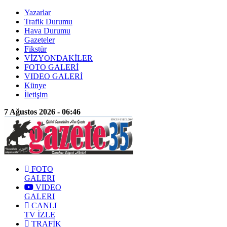
Yazarlar
Trafik Durumu
Hava Durumu
Gazeteler
Fikstür
VİZYONDAKİLER
FOTO GALERİ
VIDEO GALERİ
Künye
İletişim
7 Ağustos 2026 - 06:46
FOTO
GALERI
VIDEO
GALERI
CANLI
TV İZLE
TRAFİK