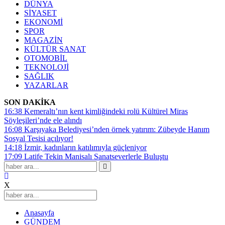
DÜNYA
SİYASET
EKONOMİ
SPOR
MAGAZİN
KÜLTÜR SANAT
OTOMOBİL
TEKNOLOJİ
SAĞLIK
YAZARLAR
SON DAKİKA
16:38
Kemeraltı’nın kent kimliğindeki rolü Kültürel Miras
Söyleşileri’nde ele alındı
16:08
Karşıyaka Belediyesi’nden örnek yatırım: Zübeyde Hanım
Sosyal Tesisi açılıyor!
14:18
İzmir, kadınların katılımıyla güçleniyor
17:09
Latife Tekin Manisalı Sanatseverlerle Buluştu
X
Anasayfa
GÜNDEM