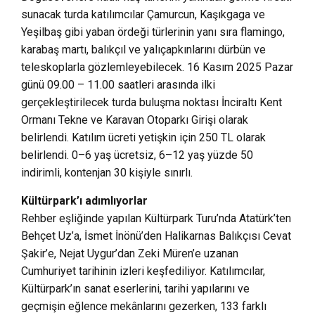
sunacak turda katılımcılar Çamurcun, Kaşıkgaga ve
Yeşilbaş gibi yaban ördeği türlerinin yanı sıra flamingo,
karabaş martı, balıkçıl ve yalıçapkınlarını dürbün ve
teleskoplarla gözlemleyebilecek. 16 Kasım 2025 Pazar
günü 09.00 – 11.00 saatleri arasında ilki
gerçekleştirilecek turda buluşma noktası İnciraltı Kent
Ormanı Tekne ve Karavan Otoparkı Girişi olarak
belirlendi. Katılım ücreti yetişkin için 250 TL olarak
belirlendi. 0–6 yaş ücretsiz, 6–12 yaş yüzde 50
indirimli, kontenjan 30 kişiyle sınırlı.
Kültürpark’ı adımlıyorlar
Rehber eşliğinde yapılan Kültürpark Turu’nda Atatürk’ten
Behçet Uz’a, İsmet İnönü’den Halikarnas Balıkçısı Cevat
Şakir’e, Nejat Uygur’dan Zeki Müren’e uzanan
Cumhuriyet tarihinin izleri keşfediliyor. Katılımcılar,
Kültürpark’ın sanat eserlerini, tarihi yapılarını ve
geçmişin eğlence mekânlarını gezerken, 133 farklı