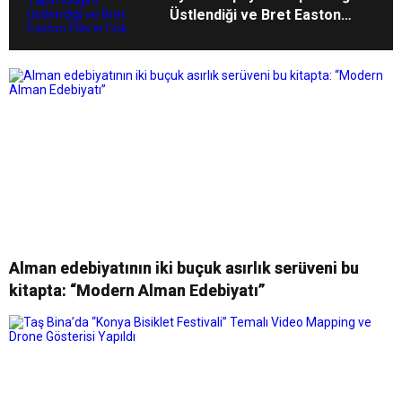
Üstlendiği ve Bret Easton
Ellis’ın Çok Satan Romanından
Uyarlanan “The Shards”, İlk İki
Bölümüyle Şimdi Sadece
Disney+’ta Yayında!
Alman edebiyatının iki buçuk asırlık serüveni bu
kitapta: “Modern Alman Edebiyatı”