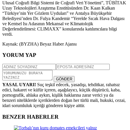
Ulusal Coğrafi Bilgi Sistemi ile Coğrafi Veri Yönetimi”, TÜBİTAK
Uzay Teknolojileri Araştırma Enstitüsünden Dr. Kaan Kalkan
“Türkiye’nin Yer Gözlem Uyduları” ve Antalya Büyükşehir
Belediyesi’nden Dr. Fulya Kandemir “Yerelde Sıcak Hava Dalgası
ve Kentsel Isı Adasının Mekansal ve Klimatolojik
Değerlendirilmesi: CLIMAXX” konularında katılımcılara bilgi
verdi.
Kaynak: (BYZHA) Beyaz Haber Ajansı
YORUM YAP
GÖNDER
YASAL UYARI!
Suç teşkil edecek, yasadışı, tehditkar, rahatsız
edici, hakaret ve küfür içeren, aşağılayıcı, küçük düşürücü, kaba,
pornografik, ahlaka aykırı, kişilik haklarına zarar verici ya da
benzeri niteliklerde içeriklerden doğan her türlü mali, hukuki, cezai,
idari sorumluluk içeriği gönderen kişiye aittir.
BENZER HABERLER