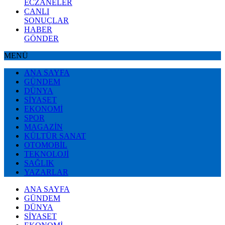
ECZANELER
CANLI
SONUÇLAR
HABER
GÖNDER
MENÜ
ANA SAYFA
GÜNDEM
DÜNYA
SİYASET
EKONOMİ
SPOR
MAGAZİN
KÜLTÜR SANAT
OTOMOBİL
TEKNOLOJİ
SAĞLIK
YAZARLAR
ANA SAYFA
GÜNDEM
DÜNYA
SİYASET