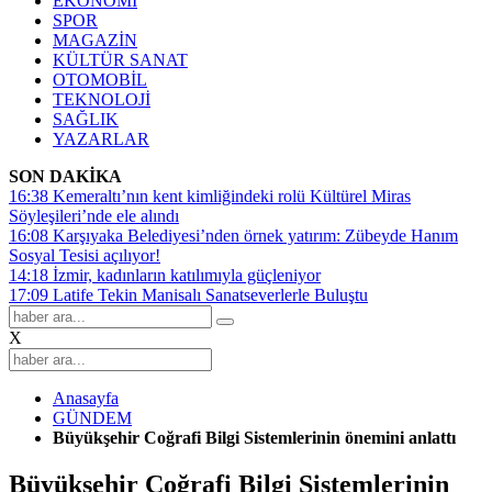
EKONOMİ
SPOR
MAGAZİN
KÜLTÜR SANAT
OTOMOBİL
TEKNOLOJİ
SAĞLIK
YAZARLAR
SON DAKİKA
16:38
Kemeraltı’nın kent kimliğindeki rolü Kültürel Miras
Söyleşileri’nde ele alındı
16:08
Karşıyaka Belediyesi’nden örnek yatırım: Zübeyde Hanım
Sosyal Tesisi açılıyor!
14:18
İzmir, kadınların katılımıyla güçleniyor
17:09
Latife Tekin Manisalı Sanatseverlerle Buluştu
X
Anasayfa
GÜNDEM
Büyükşehir Coğrafi Bilgi Sistemlerinin önemini anlattı
Büyükşehir Coğrafi Bilgi Sistemlerinin