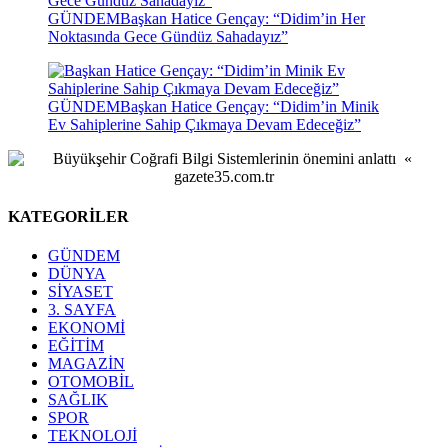
GÜNDEM
Başkan Hatice Gençay: “Didim’in Her
Noktasında Gece Gündüz Sahadayız”
GÜNDEM
Başkan Hatice Gençay: “Didim’in Minik
Ev Sahiplerine Sahip Çıkmaya Devam Edeceğiz”
KATEGORİLER
GÜNDEM
DÜNYA
SİYASET
3. SAYFA
EKONOMİ
EĞİTİM
MAGAZİN
OTOMOBİL
SAĞLIK
SPOR
TEKNOLOJİ