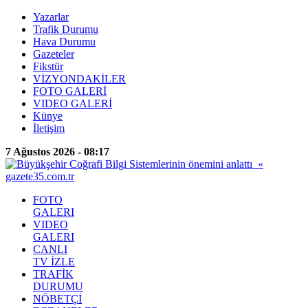
Yazarlar
Trafik Durumu
Hava Durumu
Gazeteler
Fikstür
VİZYONDAKİLER
FOTO GALERİ
VIDEO GALERİ
Künye
İletişim
7 Ağustos 2026 - 08:17
FOTO
GALERI
VIDEO
GALERI
CANLI
TV İZLE
TRAFİK
DURUMU
NÖBETÇİ