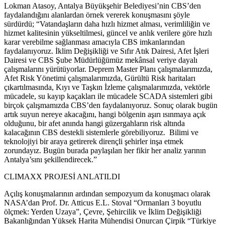
Lokman Atasoy, Antalya Büyükşehir Belediyesi’nin CBS’den
faydalandığını alanlardan örnek vererek konuşmasını şöyle
sürdürdü; “Vatandaşların daha hızlı hizmet alması, verimliliğin ve
hizmet kalitesinin yükseltilmesi, güncel ve anlık verilere göre hızlı
karar verebilme sağlanması amacıyla CBS imkanlarından
faydalanıyoruz. İklim Değişikliği ve Sıfır Atık Dairesi, Afet İşleri
Dairesi ve CBS Şube Müdürlüğümüz mekânsal veriye dayalı
çalışmalarını yürütüyorlar. Deprem Master Planı çalışmalarımızda,
Afet Risk Yönetimi çalışmalarımızda, Gürültü Risk haritaları
çıkartılmasında, Kıyı ve Taşkın İzleme çalışmalarımızda, vektörle
mücadele, su kayıp kaçakları ile mücadele SCADA sistemleri gibi
birçok çalışmamızda CBS’den faydalanıyoruz. Sonuç olarak bugün
artık suyun nereye akacağını, hangi bölgenin aşırı ısınmaya açık
olduğunu, bir afet anında hangi güzergahların risk altında
kalacağının CBS destekli sistemlerle görebiliyoruz. Bilimi ve
teknolojiyi bir araya getirerek dirençli şehirler inşa etmek
zorundayız. Bugün burada paylaşılan her fikir her analiz yarının
Antalya’sını şekillendirecek.”
CLIMAXX PROJESİ ANLATILDI
Açılış konuşmalarının ardından sempozyum da konuşmacı olarak
NASA’dan Prof. Dr. Atticus E.L. Stoval “Ormanları 3 boyutlu
ölçmek: Yerden Uzaya”, Çevre, Şehircilik ve İklim Değişikliği
Bakanlığından Yüksek Harita Mühendisi Onurcan Çirpik “Türkiye