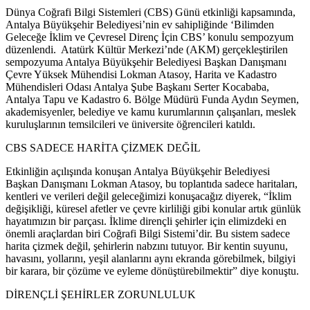
Dünya Coğrafi Bilgi Sistemleri (CBS) Günü etkinliği kapsamında,
Antalya Büyükşehir Belediyesi’nin ev sahipliğinde ‘Bilimden
Geleceğe İklim ve Çevresel Direnç İçin CBS’ konulu sempozyum
düzenlendi. Atatürk Kültür Merkezi’nde (AKM) gerçekleştirilen
sempozyuma Antalya Büyükşehir Belediyesi Başkan Danışmanı
Çevre Yüksek Mühendisi Lokman Atasoy, Harita ve Kadastro
Mühendisleri Odası Antalya Şube Başkanı Serter Kocababa,
Antalya Tapu ve Kadastro 6. Bölge Müdürü Funda Aydın Seymen,
akademisyenler, belediye ve kamu kurumlarının çalışanları, meslek
kuruluşlarının temsilcileri ve üniversite öğrencileri katıldı.
CBS SADECE HARİTA ÇİZMEK DEĞİL
Etkinliğin açılışında konuşan Antalya Büyükşehir Belediyesi
Başkan Danışmanı Lokman Atasoy, bu toplantıda sadece haritaları,
kentleri ve verileri değil geleceğimizi konuşacağız diyerek, “İklim
değişikliği, küresel afetler ve çevre kirliliği gibi konular artık günlük
hayatımızın bir parçası. İklime dirençli şehirler için elimizdeki en
önemli araçlardan biri Coğrafi Bilgi Sistemi’dir. Bu sistem sadece
harita çizmek değil, şehirlerin nabzını tutuyor. Bir kentin suyunu,
havasını, yollarını, yeşil alanlarını aynı ekranda görebilmek, bilgiyi
bir karara, bir çözüme ve eyleme dönüştürebilmektir” diye konuştu.
DİRENÇLİ ŞEHİRLER ZORUNLULUK