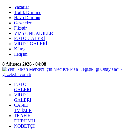
Yazarlar
Trafik Durumu
Hava Durumu
Gazeteler
Fikstür
VİZYONDAKİLER
FOTO GALERİ
VIDEO GALERİ
Künye
İletişim
8 Ağustos 2026 - 04:08
FOTO
GALERI
VIDEO
GALERI
CANLI
TV İZLE
TRAFİK
DURUMU
NÖBETÇİ