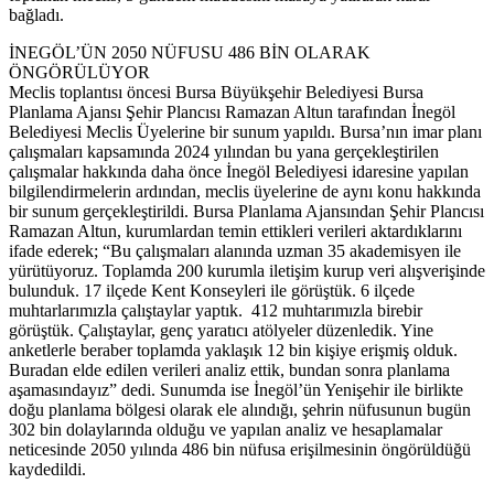
bağladı.
İNEGÖL’ÜN 2050 NÜFUSU 486 BİN OLARAK
ÖNGÖRÜLÜYOR
Meclis toplantısı öncesi Bursa Büyükşehir Belediyesi Bursa
Planlama Ajansı Şehir Plancısı Ramazan Altun tarafından İnegöl
Belediyesi Meclis Üyelerine bir sunum yapıldı. Bursa’nın imar planı
çalışmaları kapsamında 2024 yılından bu yana gerçekleştirilen
çalışmalar hakkında daha önce İnegöl Belediyesi idaresine yapılan
bilgilendirmelerin ardından, meclis üyelerine de aynı konu hakkında
bir sunum gerçekleştirildi. Bursa Planlama Ajansından Şehir Plancısı
Ramazan Altun, kurumlardan temin ettikleri verileri aktardıklarını
ifade ederek; “Bu çalışmaları alanında uzman 35 akademisyen ile
yürütüyoruz. Toplamda 200 kurumla iletişim kurup veri alışverişinde
bulunduk. 17 ilçede Kent Konseyleri ile görüştük. 6 ilçede
muhtarlarımızla çalıştaylar yaptık. 412 muhtarımızla birebir
görüştük. Çalıştaylar, genç yaratıcı atölyeler düzenledik. Yine
anketlerle beraber toplamda yaklaşık 12 bin kişiye erişmiş olduk.
Buradan elde edilen verileri analiz ettik, bundan sonra planlama
aşamasındayız” dedi. Sunumda ise İnegöl’ün Yenişehir ile birlikte
doğu planlama bölgesi olarak ele alındığı, şehrin nüfusunun bugün
302 bin dolaylarında olduğu ve yapılan analiz ve hesaplamalar
neticesinde 2050 yılında 486 bin nüfusa erişilmesinin öngörüldüğü
kaydedildi.