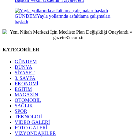
Başkan Vekili Özdemir’i ziyaret etti
GÜNDEM
Yayla yollarında asfaltlama çalışmaları
başladı
KATEGORİLER
GÜNDEM
DÜNYA
SİYASET
3. SAYFA
EKONOMİ
EĞİTİM
MAGAZİN
OTOMOBİL
SAĞLIK
SPOR
TEKNOLOJİ
VIDEO GALERİ
FOTO GALERİ
VİZYONDAKİLER