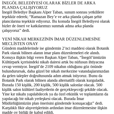
İNEGÖL BELEDİYESİ OLARAK BİZLER DE ARKA
PLANDA ÇALIŞIYORUZ
İnegöl Belediye Başkanı Alper Taban, sunum sonrası yetkililere
teşekkür ederek; “Ramazan Bey’e ve arka planda çalışan şehir
plancılarına teşekkür ediyoruz. Bu konuda İnegöl Belediyesi olarak
bizler de öneri ve katkılarımızı sunmak adına arka planda
çalışıyoruz” dedi.
YENİ NİKAH MERKEZİNİN İMAR DÜZENLEMESİNE
MECLİSTEN ONAY
Gündem maddelerinde ise gündemin 2’nci maddesi olarak Botanik
Park olarak bilinen alanın imar planı düzenlemeleri ele alındı.
Konuya ilişkin bilgi veren Başkan Alper Taban, “İnegöl’ümüzün
Kültürpark içerisindeki nikah dairesi artık bu nüfusun ihtiyacına
cevap vermiyor. İnegöl’de 2109 nikahın olduğunu göz önünde
bulundurursak, daha güzel bir nikah merkezine vatandaşlarımızdan
da gelen talepler doğrultusunda adım atmak istiyoruz. Bunu da
Botanik Park olarak bilinen alanda alternatifli olarak kurguladık.
Burada 150 kişilik, 200 kişilik, 500 kişilik salonlar olacak. 500
kişilik salon kültürel faaliyetlerin de gerçekleşeceği şekilde olacak.
Yine kır nikahı yapılabilecek ya da özel etkinlik ve toplantıların da
yapılacağı bir nikah yerleşkesi olacak. Burada İmar
Müdürlüğümüzün plan önerisini gündemde konuşacağız” dedi.
Karşılıklı fikir alışverişlerinin ardından imar düzenlemesine ilişkin
madde oy birliği ile kabul edildi.