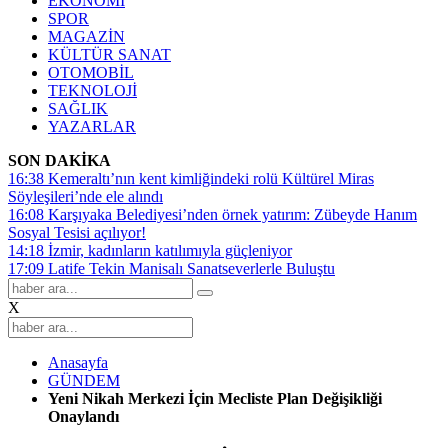
EKONOMİ
SPOR
MAGAZİN
KÜLTÜR SANAT
OTOMOBİL
TEKNOLOJİ
SAĞLIK
YAZARLAR
SON DAKİKA
16:38
Kemeraltı’nın kent kimliğindeki rolü Kültürel Miras
Söyleşileri’nde ele alındı
16:08
Karşıyaka Belediyesi’nden örnek yatırım: Zübeyde Hanım
Sosyal Tesisi açılıyor!
14:18
İzmir, kadınların katılımıyla güçleniyor
17:09
Latife Tekin Manisalı Sanatseverlerle Buluştu
X
Anasayfa
GÜNDEM
Yeni Nikah Merkezi İçin Mecliste Plan Değişikliği
Onaylandı