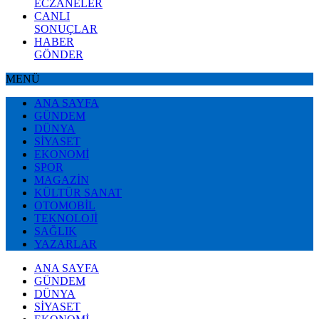
ECZANELER
CANLI
SONUÇLAR
HABER
GÖNDER
MENÜ
ANA SAYFA
GÜNDEM
DÜNYA
SİYASET
EKONOMİ
SPOR
MAGAZİN
KÜLTÜR SANAT
OTOMOBİL
TEKNOLOJİ
SAĞLIK
YAZARLAR
ANA SAYFA
GÜNDEM
DÜNYA
SİYASET