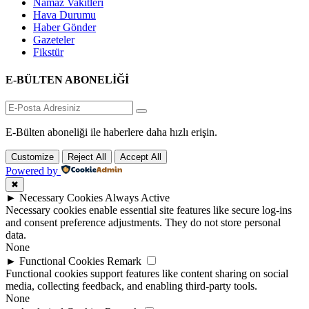
Namaz Vakitleri
Hava Durumu
Haber Gönder
Gazeteler
Fikstür
E-BÜLTEN ABONELİĞİ
E-Bülten aboneliği ile haberlere daha hızlı erişin.
Customize
Reject All
Accept All
Powered by
✖
►
Necessary Cookies
Always Active
Necessary cookies enable essential site features like secure log-ins
and consent preference adjustments. They do not store personal
data.
None
►
Functional Cookies
Remark
Functional cookies support features like content sharing on social
media, collecting feedback, and enabling third-party tools.
None