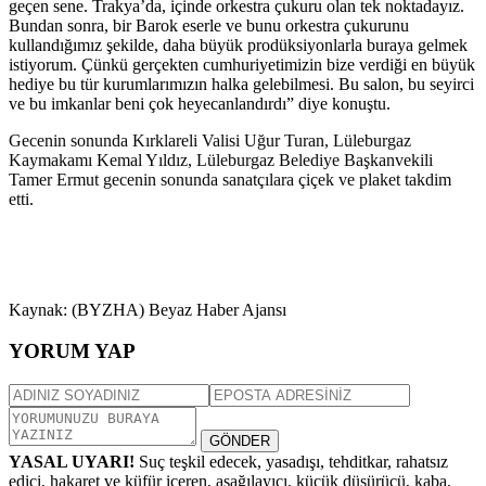
geçen sene. Trakya’da, içinde orkestra çukuru olan tek noktadayız.
Bundan sonra, bir Barok eserle ve bunu orkestra çukurunu
kullandığımız şekilde, daha büyük prodüksiyonlarla buraya gelmek
istiyorum. Çünkü gerçekten cumhuriyetimizin bize verdiği en büyük
hediye bu tür kurumlarımızın halka gelebilmesi. Bu salon, bu seyirci
ve bu imkanlar beni çok heyecanlandırdı” diye konuştu.
Gecenin sonunda Kırklareli Valisi Uğur Turan, Lüleburgaz
Kaymakamı Kemal Yıldız, Lüleburgaz Belediye Başkanvekili
Tamer Ermut gecenin sonunda sanatçılara çiçek ve plaket takdim
etti.
Kaynak: (BYZHA) Beyaz Haber Ajansı
YORUM YAP
GÖNDER
YASAL UYARI!
Suç teşkil edecek, yasadışı, tehditkar, rahatsız
edici, hakaret ve küfür içeren, aşağılayıcı, küçük düşürücü, kaba,