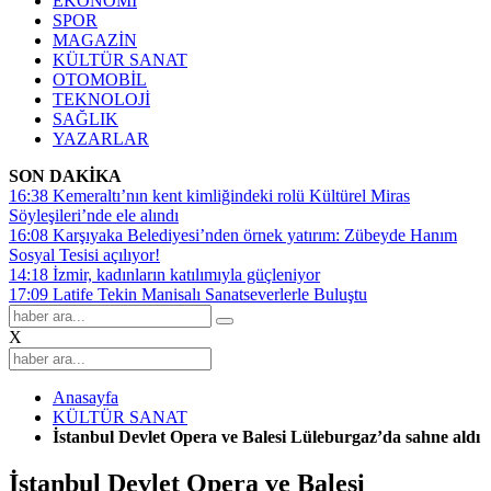
EKONOMİ
SPOR
MAGAZİN
KÜLTÜR SANAT
OTOMOBİL
TEKNOLOJİ
SAĞLIK
YAZARLAR
SON DAKİKA
16:38
Kemeraltı’nın kent kimliğindeki rolü Kültürel Miras
Söyleşileri’nde ele alındı
16:08
Karşıyaka Belediyesi’nden örnek yatırım: Zübeyde Hanım
Sosyal Tesisi açılıyor!
14:18
İzmir, kadınların katılımıyla güçleniyor
17:09
Latife Tekin Manisalı Sanatseverlerle Buluştu
X
Anasayfa
KÜLTÜR SANAT
İstanbul Devlet Opera ve Balesi Lüleburgaz’da sahne aldı
İstanbul Devlet Opera ve Balesi