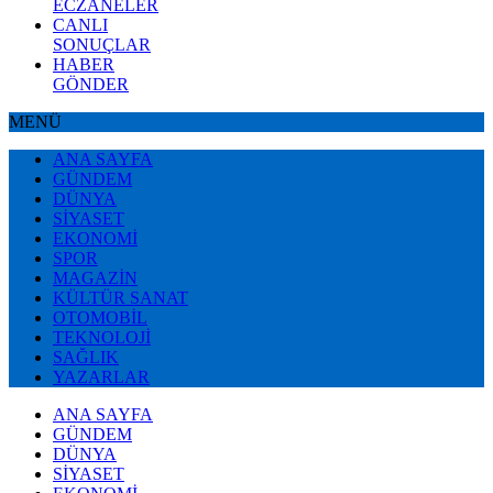
ECZANELER
CANLI
SONUÇLAR
HABER
GÖNDER
MENÜ
ANA SAYFA
GÜNDEM
DÜNYA
SİYASET
EKONOMİ
SPOR
MAGAZİN
KÜLTÜR SANAT
OTOMOBİL
TEKNOLOJİ
SAĞLIK
YAZARLAR
ANA SAYFA
GÜNDEM
DÜNYA
SİYASET