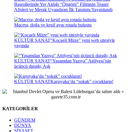
Başrollerinde Yer Aldığı “Öngörü” Filminin Teaser
Afişleri ve Merak Uyandıran İlk Tanıtımı Yayımlandı
Macera, doğa ve keşif aynı rotada buluştu
KÜLTÜR SANAT
“Kocaeli Müze” yeni web sitesiyle
yayında
KÜLTÜR SANAT
“Yaşamdan Yazıya” Atölyesi’nin
üçüncü durağı; Aşk
KÜLTÜR SANAT
Karşıyaka’da “sokak” çocukların!
KATEGORİLER
GÜNDEM
DÜNYA
SİYASET