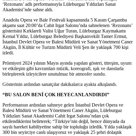
‘Rezonans’ adlı performansıyla Lüleburgaz Yıldızları Sanat
Akademisi’nde sahne aldı.
Anadolu Opera ve Bale Festivali kapsamında 5 Kasım Çarşamba
akşamı saat 20:00’da Cahit Irgat Salonu’nda sahnelenen ‘Rezonans’
gösterisini Kırklareli Valisi Uğur Turan, Lüleburgaz Kaymakamı
Kemal Yıldız, Lüleburgaz Belediyesi Başkanvekili Tamer Ermut,
İstanbul Devlet Opera ve Balesi Müdürü ve Sanat Yönetmeni Caner
Akgün, İl Kültür ve Turizm Müdürü Veli Şen ile yaklaşık 700 kişi
izledi.
Prömiyeri 2024 yılının Mayıs ayında yapılan gösteri
, titreşim, uyum
ve etkileşim gibi kavramları müzik, koreografi, ışık ve danslarla
birleştirerek izleyicilere unutulmaz bir atmosfer sundu.
Gösterinin ardından sanatçılar dakikalarca ayakta alkışlandı.
“BU SALON BENİ ÇOK HEYECANLANDIRDI”
Performansın ardından sahneye gelen
İstanbul Devlet Opera ve
Balesi Müdürü ve Sanat Yönetmeni Caner Akgün, Lüleburgaz
Yıldızları Sanat Akademisi Cahit Irgat Salonu’ndan çok
etkilendiklerini belirterek; “Türkiye’nin değil, bence dünyada da
sayılı hareket kabiliyetine sahip bir topluluğu izledik. Yılda yaklaşık
300 bin seyirciye canlı ulaşıyoruz ve yaklaşık 25 şehri dolaştık