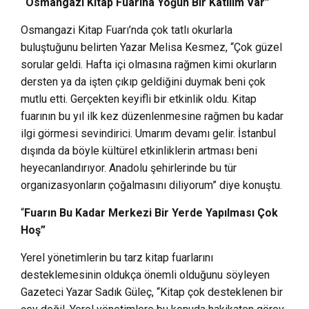
“Osmangazi Kitap Fuarına Yoğun Bir Katılım Var”
Osmangazi Kitap Fuarı’nda çok tatlı okurlarla
buluştuğunu belirten Yazar Melisa Kesmez, “Çok güzel
sorular geldi. Hafta içi olmasına rağmen kimi okurların
dersten ya da işten çıkıp geldiğini duymak beni çok
mutlu etti. Gerçekten keyifli bir etkinlik oldu. Kitap
fuarının bu yıl ilk kez düzenlenmesine rağmen bu kadar
ilgi görmesi sevindirici. Umarım devamı gelir. İstanbul
dışında da böyle kültürel etkinliklerin artması beni
heyecanlandırıyor. Anadolu şehirlerinde bu tür
organizasyonların çoğalmasını diliyorum” diye konuştu.
“
Fuarın Bu Kadar Merkezi Bir Yerde Yapılması Çok
Hoş”
Yerel yönetimlerin bu tarz kitap fuarlarını
desteklemesinin oldukça önemli olduğunu söyleyen
Gazeteci Yazar Sadık Güleç, “Kitap çok desteklenen bir