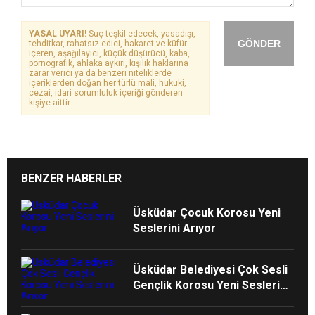
YASAL UYARI!
Suç teşkil edecek, yasadışı,
GÖNDER
tehditkar, rahatsız edici, hakaret ve küfür
içeren, aşağılayıcı, küçük düşürücü, kaba,
pornografik, ahlaka aykırı, kişilik haklarına
zarar verici ya da benzeri niteliklerde
içeriklerden doğan her türlü mali, hukuki,
cezai, idari sorumluluk içeriği gönderen
kişiye aittir.
BENZER HABERLER
Üsküdar Çocuk Korosu Yeni
Seslerini Arıyor
Üsküdar Belediyesi Çok Sesli
Gençlik Korosu Yeni Seslerini
Arıyor