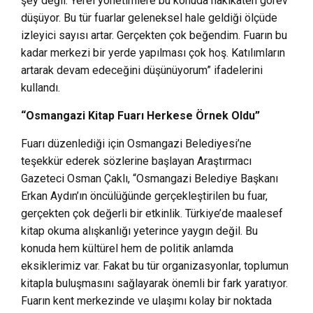
şey değil. Yerel yönetimlere bu konuda hakikaten görev
düşüyor. Bu tür fuarlar geleneksel hale geldiği ölçüde
izleyici sayısı artar. Gerçekten çok beğendim. Fuarın bu
kadar merkezi bir yerde yapılması çok hoş. Katılımların
artarak devam edeceğini düşünüyorum” ifadelerini
kullandı.
“Osmangazi Kitap Fuarı Herkese Örnek Oldu”
Fuarı düzenlediği için Osmangazi Belediyesi’ne
teşekkür ederek sözlerine başlayan Araştırmacı
Gazeteci Osman Çaklı, “Osmangazi Belediye Başkanı
Erkan Aydın’ın öncülüğünde gerçekleştirilen bu fuar,
gerçekten çok değerli bir etkinlik. Türkiye’de maalesef
kitap okuma alışkanlığı yeterince yaygın değil. Bu
konuda hem kültürel hem de politik anlamda
eksiklerimiz var. Fakat bu tür organizasyonlar, toplumun
kitapla buluşmasını sağlayarak önemli bir fark yaratıyor.
Fuarın kent merkezinde ve ulaşımı kolay bir noktada