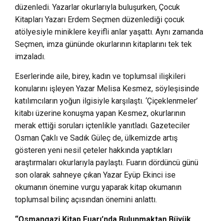
düzenledi. Yazarlar okurlarıyla buluşurken, Çocuk
Kitapları Yazarı Erdem Seçmen düzenlediği çocuk
atölyesiyle miniklere keyifli anlar yaşattı. Aynı zamanda
Seçmen, imza gününde okurlarının kitaplarını tek tek
imzaladı.
Eserlerinde aile, birey, kadın ve toplumsal ilişkileri
konularını işleyen Yazar Melisa Kesmez, söyleşisinde
katılımcıların yoğun ilgisiyle karşılaştı. ‘Çiçeklenmeler’
kitabı üzerine konuşma yapan Kesmez, okurlarının
merak ettiği soruları içtenlikle yanıtladı. Gazeteciler
Osman Çaklı ve Sadık Güleç de, ülkemizde artış
gösteren yeni nesil çeteler hakkında yaptıkları
araştırmaları okurlarıyla paylaştı. Fuarın dördüncü günü
son olarak sahneye çıkan Yazar Eyüp Ekinci ise
okumanın önemine vurgu yaparak kitap okumanın
toplumsal bilinç açısından önemini anlattı.
“Osmangazi Kitap Fuarı’nda Bulunmaktan Büyük