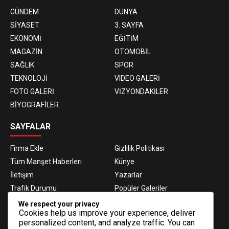
GÜNDEM
DÜNYA
SİYASET
3. SAYFA
EKONOMİ
EĞİTİM
MAGAZİN
OTOMOBİL
SAĞLIK
SPOR
TEKNOLOJİ
VIDEO GALERİ
FOTO GALERİ
VİZYONDAKİLER
BİYOGRAFİLER
SAYFALAR
Firma Ekle
Gizlilik Politikası
Tüm Manşet Haberleri
Künye
İletişim
Yazarlar
Trafik Durumu
Popüler Galeriler
Nöbetçi Eczaneler
Namaz Vakitleri
We respect your privacy
Cookies help us improve your experience, deliver
Hava Durumu
Haber Gönder
personalized content, and analyze traffic. You can
Gazeteler
Fikstür