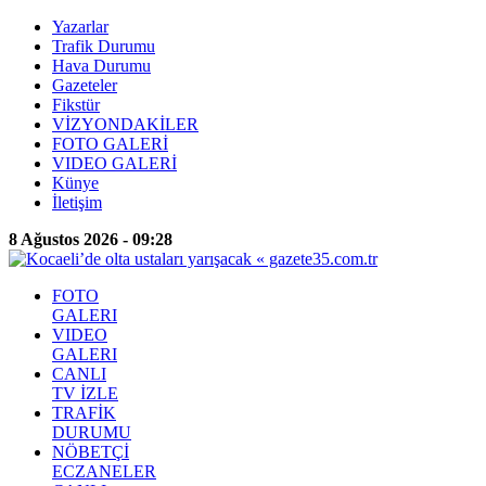
Yazarlar
Trafik Durumu
Hava Durumu
Gazeteler
Fikstür
VİZYONDAKİLER
FOTO GALERİ
VIDEO GALERİ
Künye
İletişim
8 Ağustos 2026 - 09:28
FOTO
GALERI
VIDEO
GALERI
CANLI
TV İZLE
TRAFİK
DURUMU
NÖBETÇİ
ECZANELER