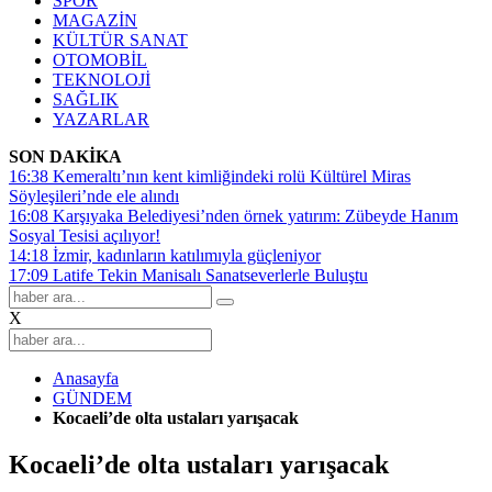
SPOR
MAGAZİN
KÜLTÜR SANAT
OTOMOBİL
TEKNOLOJİ
SAĞLIK
YAZARLAR
SON DAKİKA
16:38
Kemeraltı’nın kent kimliğindeki rolü Kültürel Miras
Söyleşileri’nde ele alındı
16:08
Karşıyaka Belediyesi’nden örnek yatırım: Zübeyde Hanım
Sosyal Tesisi açılıyor!
14:18
İzmir, kadınların katılımıyla güçleniyor
17:09
Latife Tekin Manisalı Sanatseverlerle Buluştu
X
Anasayfa
GÜNDEM
Kocaeli’de olta ustaları yarışacak
Kocaeli’de olta ustaları yarışacak