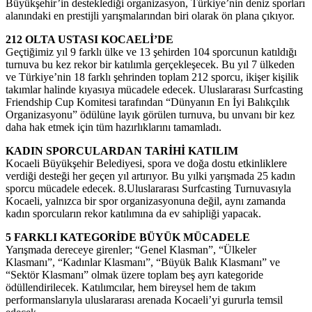
Büyükşehir’in desteklediği organizasyon, Türkiye’nin deniz sporları
alanındaki en prestijli yarışmalarından biri olarak ön plana çıkıyor.
212 OLTA USTASI KOCAELİ’DE
Geçtiğimiz yıl 9 farklı ülke ve 13 şehirden 104 sporcunun katıldığı
turnuva bu kez rekor bir katılımla gerçekleşecek. Bu yıl 7 ülkeden
ve Türkiye’nin 18 farklı şehrinden toplam 212 sporcu, ikişer kişilik
takımlar halinde kıyasıya mücadele edecek. Uluslararası Surfcasting
Friendship Cup Komitesi tarafından “Dünyanın En İyi Balıkçılık
Organizasyonu” ödülüne layık görülen turnuva, bu unvanı bir kez
daha hak etmek için tüm hazırlıklarını tamamladı.
KADIN SPORCULARDAN TARİHİ KATILIM
Kocaeli Büyükşehir Belediyesi, spora ve doğa dostu etkinliklere
verdiği desteği her geçen yıl artırıyor. Bu yılki yarışmada 25 kadın
sporcu mücadele edecek. 8.Uluslararası Surfcasting Turnuvasıyla
Kocaeli, yalnızca bir spor organizasyonuna değil, aynı zamanda
kadın sporcuların rekor katılımına da ev sahipliği yapacak.
5 FARKLI KATEGORİDE BÜYÜK MÜCADELE
Yarışmada dereceye girenler; “Genel Klasman”, “Ülkeler
Klasmanı”, “Kadınlar Klasmanı”, “Büyük Balık Klasmanı” ve
“Sektör Klasmanı” olmak üzere toplam beş ayrı kategoride
ödüllendirilecek. Katılımcılar, hem bireysel hem de takım
performanslarıyla uluslararası arenada Kocaeli’yi gururla temsil