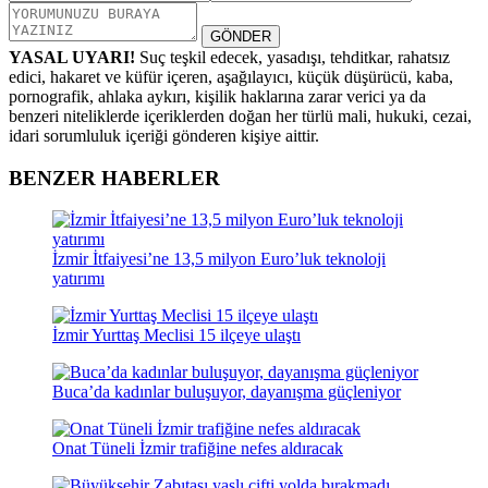
GÖNDER
YASAL UYARI!
Suç teşkil edecek, yasadışı, tehditkar, rahatsız
edici, hakaret ve küfür içeren, aşağılayıcı, küçük düşürücü, kaba,
pornografik, ahlaka aykırı, kişilik haklarına zarar verici ya da
benzeri niteliklerde içeriklerden doğan her türlü mali, hukuki, cezai,
idari sorumluluk içeriği gönderen kişiye aittir.
BENZER HABERLER
İzmir İtfaiyesi’ne 13,5 milyon Euro’luk teknoloji
yatırımı
İzmir Yurttaş Meclisi 15 ilçeye ulaştı
Buca’da kadınlar buluşuyor, dayanışma güçleniyor
Onat Tüneli İzmir trafiğine nefes aldıracak