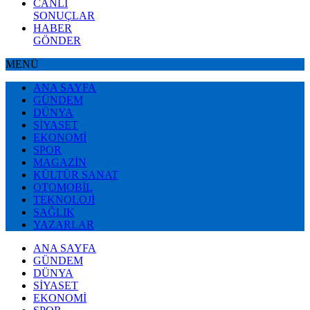
CANLI
SONUÇLAR
HABER
GÖNDER
MENÜ
ANA SAYFA
GÜNDEM
DÜNYA
SİYASET
EKONOMİ
SPOR
MAGAZİN
KÜLTÜR SANAT
OTOMOBİL
TEKNOLOJİ
SAĞLIK
YAZARLAR
ANA SAYFA
GÜNDEM
DÜNYA
SİYASET
EKONOMİ