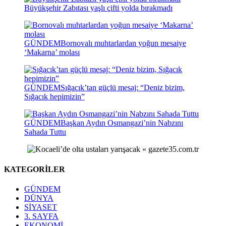
Büyükşehir Zabıtası yaşlı çifti yolda bırakmadı
GÜNDEM
Bornovalı muhtarlardan yoğun mesaiye
‘Makarna’ molası
GÜNDEM
Sığacık’tan güçlü mesaj: “Deniz bizim,
Sığacık hepimizin”
GÜNDEM
Başkan Aydın Osmangazi’nin Nabzını
Sahada Tuttu
KATEGORİLER
GÜNDEM
DÜNYA
SİYASET
3. SAYFA
EKONOMİ