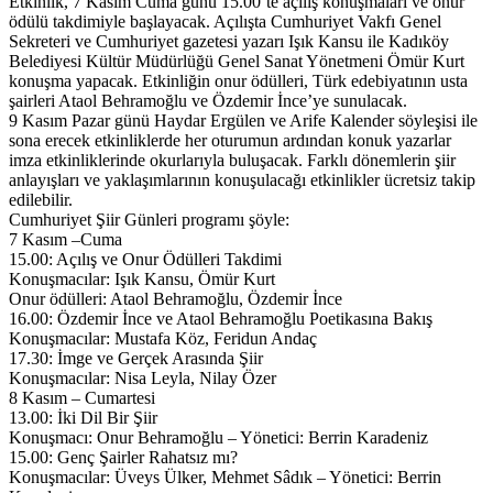
Etkinlik, 7 Kasım Cuma günü 15.00’te açılış konuşmaları ve onur
ödülü takdimiyle başlayacak. Açılışta Cumhuriyet Vakfı Genel
Sekreteri ve Cumhuriyet gazetesi yazarı Işık Kansu ile Kadıköy
Belediyesi Kültür Müdürlüğü Genel Sanat Yönetmeni Ömür Kurt
konuşma yapacak. Etkinliğin onur ödülleri, Türk edebiyatının usta
şairleri Ataol Behramoğlu ve Özdemir İnce’ye sunulacak.
9 Kasım Pazar günü Haydar Ergülen ve Arife Kalender söyleşisi ile
sona erecek etkinliklerde her oturumun ardından konuk yazarlar
imza etkinliklerinde okurlarıyla buluşacak. Farklı dönemlerin şiir
anlayışları ve yaklaşımlarının konuşulacağı etkinlikler ücretsiz takip
edilebilir.
Cumhuriyet Şiir Günleri programı şöyle:
7 Kasım –Cuma
15.00: Açılış ve Onur Ödülleri Takdimi
Konuşmacılar: Işık Kansu, Ömür Kurt
Onur ödülleri: Ataol Behramoğlu, Özdemir İnce
16.00: Özdemir İnce ve Ataol Behramoğlu Poetikasına Bakış
Konuşmacılar: Mustafa Köz, Feridun Andaç
17.30: İmge ve Gerçek Arasında Şiir
Konuşmacılar: Nisa Leyla, Nilay Özer
8 Kasım – Cumartesi
13.00: İki Dil Bir Şiir
Konuşmacı: Onur Behramoğlu – Yönetici: Berrin Karadeniz
15.00: Genç Şairler Rahatsız mı?
Konuşmacılar: Üveys Ülker, Mehmet Sâdık – Yönetici: Berrin