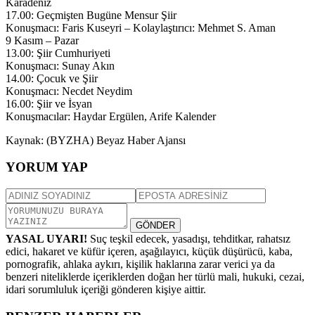
Karadeniz
17.00: Geçmişten Bugüne Mensur Şiir
Konuşmacı: Faris Kuseyri – Kolaylaştırıcı: Mehmet S. Aman
9 Kasım – Pazar
13.00: Şiir Cumhuriyeti
Konuşmacı: Sunay Akın
14.00: Çocuk ve Şiir
Konuşmacı: Necdet Neydim
16.00: Şiir ve İsyan
Konuşmacılar: Haydar Ergülen, Arife Kalender
Kaynak: (BYZHA) Beyaz Haber Ajansı
YORUM YAP
GÖNDER
YASAL UYARI!
Suç teşkil edecek, yasadışı, tehditkar, rahatsız
edici, hakaret ve küfür içeren, aşağılayıcı, küçük düşürücü, kaba,
pornografik, ahlaka aykırı, kişilik haklarına zarar verici ya da
benzeri niteliklerde içeriklerden doğan her türlü mali, hukuki, cezai,
idari sorumluluk içeriği gönderen kişiye aittir.