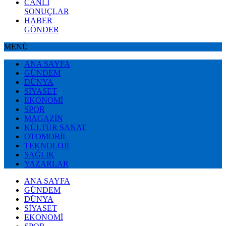
CANLI
SONUÇLAR
HABER
GÖNDER
MENÜ
ANA SAYFA
GÜNDEM
DÜNYA
SİYASET
EKONOMİ
SPOR
MAGAZİN
KÜLTÜR SANAT
OTOMOBİL
TEKNOLOJİ
SAĞLIK
YAZARLAR
ANA SAYFA
GÜNDEM
DÜNYA
SİYASET
EKONOMİ