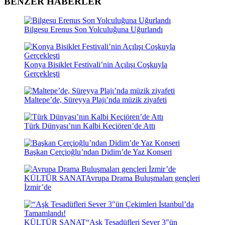
BENZER HABERLER
Bilgesu Erenus Son Yolculuğuna Uğurlandı
Konya Bisiklet Festivali’nin Açılışı Coşkuyla
Gerçekleşti
Maltepe’de, Süreyya Plajı’nda müzik ziyafeti
Türk Dünyası’nın Kalbi Keçiören’de Attı
Başkan Çerçioğlu’ndan Didim’de Yaz Konseri
KÜLTÜR SANAT
Avrupa Drama Buluşmaları gençleri
İzmir’de
KÜLTÜR SANAT
“Aşk Tesadüfleri Sever 3″ün