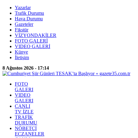
Yazarlar
Trafik Durumu
Hava Durumu
Gazeteler
Fikstür
VİZYONDAKİLER
FOTO GALERİ
VIDEO GALERİ
Künye
İletişim
8 Ağustos 2026 - 17:14
FOTO
GALERI
VIDEO
GALERI
CANLI
TV İZLE
TRAFİK
DURUMU
NÖBETÇİ
ECZANELER