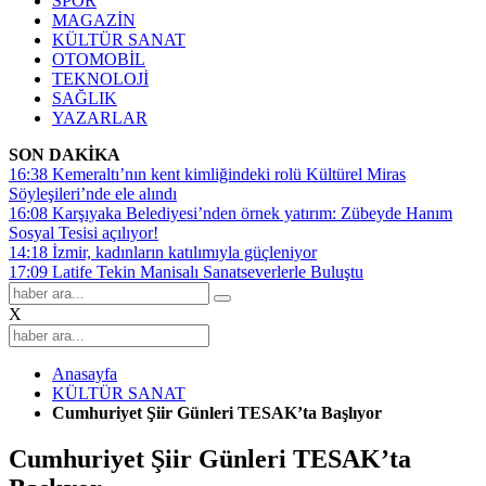
SPOR
MAGAZİN
KÜLTÜR SANAT
OTOMOBİL
TEKNOLOJİ
SAĞLIK
YAZARLAR
SON DAKİKA
16:38
Kemeraltı’nın kent kimliğindeki rolü Kültürel Miras
Söyleşileri’nde ele alındı
16:08
Karşıyaka Belediyesi’nden örnek yatırım: Zübeyde Hanım
Sosyal Tesisi açılıyor!
14:18
İzmir, kadınların katılımıyla güçleniyor
17:09
Latife Tekin Manisalı Sanatseverlerle Buluştu
X
Anasayfa
KÜLTÜR SANAT
Cumhuriyet Şiir Günleri TESAK’ta Başlıyor
Cumhuriyet Şiir Günleri TESAK’ta