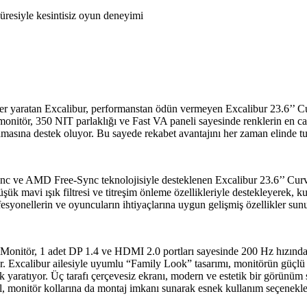
ndler yaratan Excalibur, performanstan ödün vermeyen Excalibur 23.6’’ 
monitör, 350 NIT parlaklığı ve Fast VA paneli sayesinde renklerin en ca
amasına destek oluyor. Bu sayede rekabet avantajını her zaman elinde tut
c ve AMD Free-Sync teknolojisiyle desteklenen Excalibur 23.6’’ Curved 
ük mavi ışık filtresi ve titreşim önleme özellikleriyle destekleyerek,
esyonellerin ve oyuncuların ihtiyaçlarına uygun gelişmiş özellikler sun
onitör, 1 adet DP 1.4 ve HDMI 2.0 portları sayesinde 200 Hz hızında ak
or. Excalibur ailesiyle uyumlu “Family Look” tasarımı, monitörün güçlü
 yaratıyor. Üç tarafı çerçevesiz ekranı, modern ve estetik bir görünüm s
 monitör kollarına da montaj imkanı sunarak esnek kullanım seçenekler