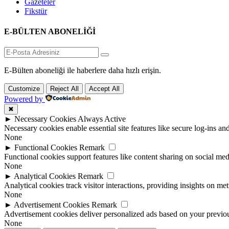
Gazeteler
Fikstür
E-BÜLTEN ABONELİĞİ
E-Bülten aboneliği ile haberlere daha hızlı erişin.
Customize
Reject All
Accept All
Powered by
✖
►
Necessary Cookies
Always Active
Necessary cookies enable essential site features like secure log-ins a
None
►
Functional Cookies
Remark
Functional cookies support features like content sharing on social medi
None
►
Analytical Cookies
Remark
Analytical cookies track visitor interactions, providing insights on metr
None
►
Advertisement Cookies
Remark
Advertisement cookies deliver personalized ads based on your previous
None