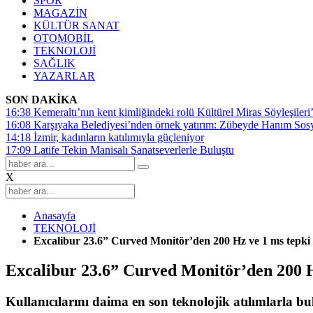
SPOR
MAGAZİN
KÜLTÜR SANAT
OTOMOBİL
TEKNOLOJİ
SAĞLIK
YAZARLAR
SON DAKİKA
16:38
Kemeraltı’nın kent kimliğindeki rolü Kültürel Miras Söyleşileri’
16:08
Karşıyaka Belediyesi’nden örnek yatırım: Zübeyde Hanım Sosyal
14:18
İzmir, kadınların katılımıyla güçleniyor
17:09
Latife Tekin Manisalı Sanatseverlerle Buluştu
X
Anasayfa
TEKNOLOJİ
Excalibur 23.6” Curved Monitör’den 200 Hz ve 1 ms tepki s
Excalibur 23.6” Curved Monitör’den 200 Hz
Kullanıcılarını daima en son teknolojik atılımlarla 