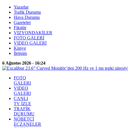
Yazarlar
Trafik Durumu
Hava Durumu
Gazeteler
Fikstür
VİZYONDAKİLER
FOTO GALERİ
VIDEO GALERİ
Künye
İletişim
6 Ağustos 2026 - 16:24
FOTO
GALERI
VIDEO
GALERI
CANLI
TV İZLE
TRAFİK
DURUMU
NÖBETÇİ
ECZANELER