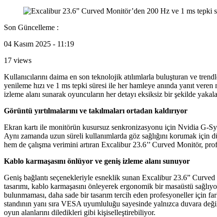
Son Güncelleme :
04 Kasım 2025 - 11:19
17 views
Kullanıcılarını daima en son teknolojik atılımlarla buluşturan ve tre
yenileme hızı ve 1 ms tepki süresi ile her hamleye anında yanıt veren 
izleme alanı sunarak oyuncuların her detayı eksiksiz bir şekilde yakal
Görüntü yırtılmalarını ve takılmaları ortadan kaldırıyor
Ekran kartı ile monitörün kusursuz senkronizasyonu için Nvidia G-Syn
Aynı zamanda uzun süreli kullanımlarda göz sağlığını korumak için düş
hem de çalışma verimini artıran Excalibur 23.6’’ Curved Monitör, prof
Kablo karmaşasını önlüyor ve geniş izleme alanı sunuyor
Geniş bağlantı seçenekleriyle esneklik sunan Excalibur 23.6” Curved M
tasarımı, kablo karmaşasını önleyerek ergonomik bir masaüstü sağlıy
bulunmaması, daha sade bir tasarım tercih eden profesyoneller için fark
standının yanı sıra VESA uyumluluğu sayesinde yalnızca duvara değil,
oyun alanlarını diledikleri gibi kişiselleştirebiliyor.