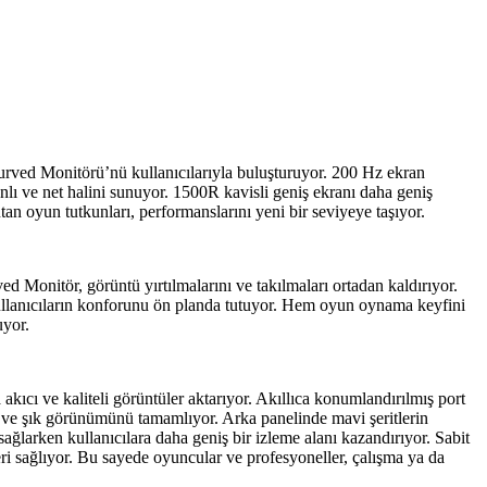
Curved Monitörü’nü kullanıcılarıyla buluşturuyor. 200 Hz ekran
nlı ve net halini sunuyor. 1500R kavisli geniş ekranı daha geniş
an oyun tutkunları, performanslarını yeni bir seviyeye taşıyor.
Monitör, görüntü yırtılmalarını ve takılmaları ortadan kaldırıyor.
 kullanıcıların konforunu ön planda tutuyor. Hem oyun oynama keyfini
uyor.
ıcı ve kaliteli görüntüler aktarıyor. Akıllıca konumlandırılmış port
 ve şık görünümünü tamamlıyor. Arka panelinde mavi şeritlerin
ağlarken kullanıcılara daha geniş bir izleme alanı kazandırıyor. Sabit
i sağlıyor. Bu sayede oyuncular ve profesyoneller, çalışma ya da