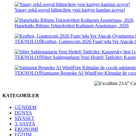
Yapay zekâ sosyal bilimcilere yeni kariyer kapıları açıyor!
Hanehalkı Bilişim Teknolojileri Kullanım Araştırması, 2026
TEKNOLOJİ
Krafton, Gamescom 2026 Fuarı’nda Yer Alacak Oyu
TEKNOLOJİ
Siber Saldırganların Yeni Hedefi Tatilciler: Kas
TEKNOLOJİ
Samsung Bespoke AI WindFree Klimalar ile çocu
KATEGORİLER
GÜNDEM
DÜNYA
SİYASET
3. SAYFA
EKONOMİ
EĞİTİM