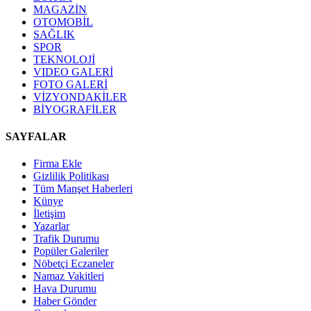
MAGAZİN
OTOMOBİL
SAĞLIK
SPOR
TEKNOLOJİ
VIDEO GALERİ
FOTO GALERİ
VİZYONDAKİLER
BİYOGRAFİLER
SAYFALAR
Firma Ekle
Gizlilik Politikası
Tüm Manşet Haberleri
Künye
İletişim
Yazarlar
Trafik Durumu
Popüler Galeriler
Nöbetçi Eczaneler
Namaz Vakitleri
Hava Durumu
Haber Gönder