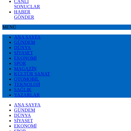
CANLI
SONUÇLAR
HABER
GÖNDER
MENÜ
ANA SAYFA
GÜNDEM
DÜNYA
SİYASET
EKONOMİ
SPOR
MAGAZİN
KÜLTÜR SANAT
OTOMOBİL
TEKNOLOJİ
SAĞLIK
YAZARLAR
ANA SAYFA
GÜNDEM
DÜNYA
SİYASET
EKONOMİ