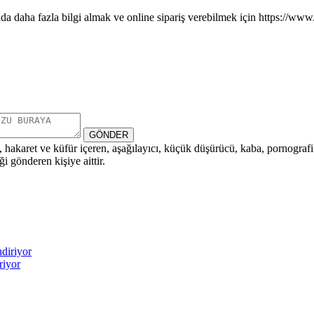
daha fazla bilgi almak ve online sipariş verebilmek için https://www.c
GÖNDER
i, hakaret ve küfür içeren, aşağılayıcı, küçük düşürücü, kaba, pornografik,
i gönderen kişiye aittir.
riyor