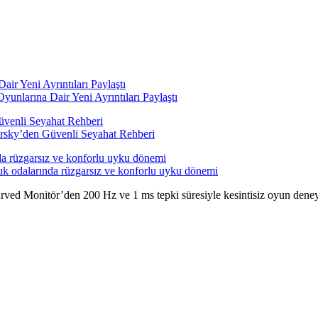
nlarına Dair Yeni Ayrıntıları Paylaştı
persky’den Güvenli Seyahat Rehberi
k odalarında rüzgarsız ve konforlu uyku dönemi