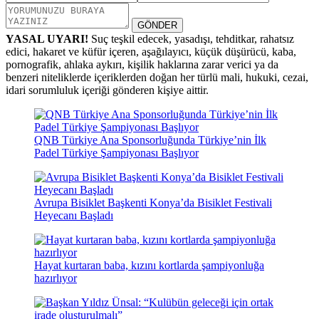
GÖNDER
YASAL UYARI!
Suç teşkil edecek, yasadışı, tehditkar, rahatsız
edici, hakaret ve küfür içeren, aşağılayıcı, küçük düşürücü, kaba,
pornografik, ahlaka aykırı, kişilik haklarına zarar verici ya da
benzeri niteliklerde içeriklerden doğan her türlü mali, hukuki, cezai,
idari sorumluluk içeriği gönderen kişiye aittir.
QNB Türkiye Ana Sponsorluğunda Türkiye’nin İlk
Padel Türkiye Şampiyonası Başlıyor
Avrupa Bisiklet Başkenti Konya’da Bisiklet Festivali
Heyecanı Başladı
Hayat kurtaran baba, kızını kortlarda şampiyonluğa
hazırlıyor