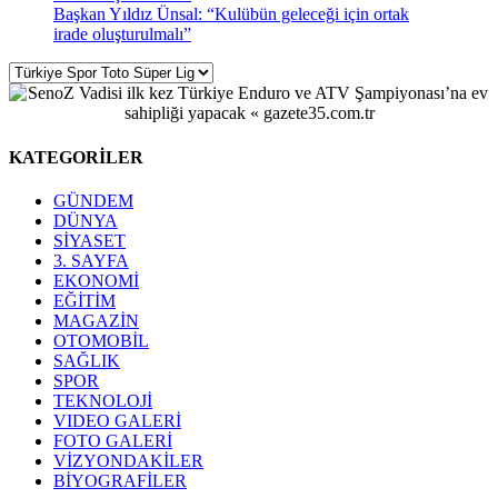
Başkan Yıldız Ünsal: “Kulübün geleceği için ortak
irade oluşturulmalı”
KATEGORİLER
GÜNDEM
DÜNYA
SİYASET
3. SAYFA
EKONOMİ
EĞİTİM
MAGAZİN
OTOMOBİL
SAĞLIK
SPOR
TEKNOLOJİ
VIDEO GALERİ
FOTO GALERİ
VİZYONDAKİLER
BİYOGRAFİLER