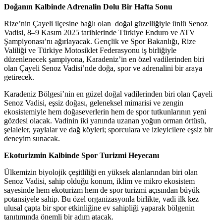
Doğanın Kalbinde Adrenalin Dolu Bir Hafta Sonu
Rize’nin Çayeli ilçesine bağlı olan doğal güzelliğiyle ünlü Senoz
Vadisi, 8–9 Kasım 2025 tarihlerinde Türkiye Enduro ve ATV
Şampiyonası’nı ağırlayacak. Gençlik ve Spor Bakanlığı, Rize
Valiliği ve Türkiye Motosiklet Federasyonu iş birliğiyle
düzenlenecek şampiyona, Karadeniz’in en özel vadilerinden biri
olan Çayeli Senoz Vadisi’nde doğa, spor ve adrenalini bir araya
getirecek.
Karadeniz Bölgesi’nin en güzel doğal vadilerinden biri olan Çayeli
Senoz Vadisi, eşsiz doğası, geleneksel mimarisi ve zengin
ekosistemiyle hem doğaseverlerin hem de spor tutkunlarının yeni
gözdesi olacak. Vadinin iki yanında uzanan yoğun orman örtüsü,
şelaleler, yaylalar ve dağ köyleri; sporculara ve izleyicilere eşsiz bir
deneyim sunacak.
Ekoturizmin Kalbinde Spor Turizmi Heyecanı
Ülkemizin biyolojik çeşitliliği en yüksek alanlarından biri olan
Senoz Vadisi, sahip olduğu konum, iklim ve mikro ekosistem
sayesinde hem ekoturizm hem de spor turizmi açısından büyük
potansiyele sahip. Bu özel organizasyonla birlikte, vadi ilk kez
ulusal çapta bir spor etkinliğine ev sahipliği yaparak bölgenin
tanıtımında önemli bir adım atacak.