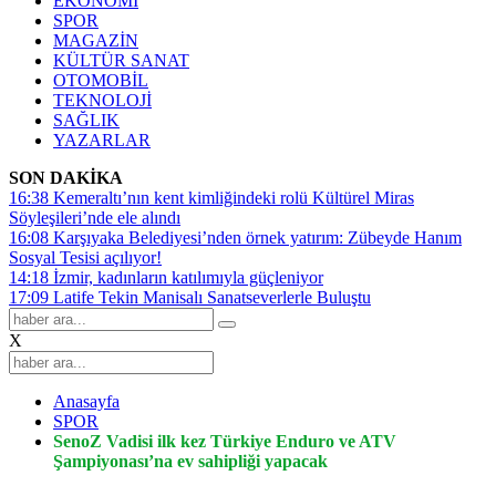
EKONOMİ
SPOR
MAGAZİN
KÜLTÜR SANAT
OTOMOBİL
TEKNOLOJİ
SAĞLIK
YAZARLAR
SON DAKİKA
16:38
Kemeraltı’nın kent kimliğindeki rolü Kültürel Miras
Söyleşileri’nde ele alındı
16:08
Karşıyaka Belediyesi’nden örnek yatırım: Zübeyde Hanım
Sosyal Tesisi açılıyor!
14:18
İzmir, kadınların katılımıyla güçleniyor
17:09
Latife Tekin Manisalı Sanatseverlerle Buluştu
X
Anasayfa
SPOR
SenoZ Vadisi ilk kez Türkiye Enduro ve ATV
Şampiyonası’na ev sahipliği yapacak