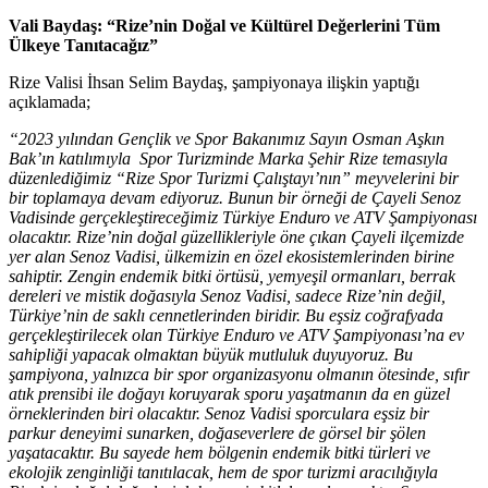
Vali Baydaş: “Rize’nin Doğal ve Kültürel Değerlerini Tüm
Ülkeye Tanıtacağız”
Rize Valisi İhsan Selim Baydaş, şampiyonaya ilişkin yaptığı
açıklamada;
“2023 yılından Gençlik ve Spor Bakanımız Sayın Osman Aşkın
Bak’ın katılımıyla Spor Turizminde Marka Şehir Rize temasıyla
düzenlediğimiz “Rize Spor Turizmi Çalıştayı’nın” meyvelerini bir
bir toplamaya devam ediyoruz. Bunun bir örneği de Çayeli Senoz
Vadisinde gerçekleştireceğimiz Türkiye Enduro ve ATV Şampiyonası
olacaktır. Rize’nin doğal güzellikleriyle öne çıkan Çayeli ilçemizde
yer alan Senoz Vadisi, ülkemizin en özel ekosistemlerinden birine
sahiptir. Zengin endemik bitki örtüsü, yemyeşil ormanları, berrak
dereleri ve mistik doğasıyla Senoz Vadisi, sadece Rize’nin değil,
Türkiye’nin de saklı cennetlerinden biridir. Bu eşsiz coğrafyada
gerçekleştirilecek olan Türkiye Enduro ve ATV Şampiyonası’na ev
sahipliği yapacak olmaktan büyük mutluluk duyuyoruz. Bu
şampiyona, yalnızca bir spor organizasyonu olmanın ötesinde, sıfır
atık prensibi ile doğayı koruyarak sporu yaşatmanın da en güzel
örneklerinden biri olacaktır. Senoz Vadisi sporculara eşsiz bir
parkur deneyimi sunarken, doğaseverlere de görsel bir şölen
yaşatacaktır. Bu sayede hem bölgenin endemik bitki türleri ve
ekolojik zenginliği tanıtılacak, hem de spor turizmi aracılığıyla