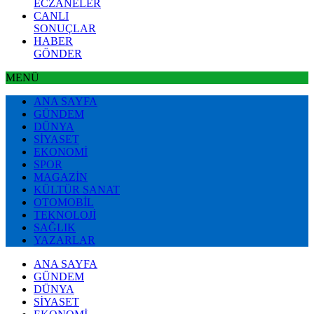
ECZANELER
CANLI
SONUÇLAR
HABER
GÖNDER
MENÜ
ANA SAYFA
GÜNDEM
DÜNYA
SİYASET
EKONOMİ
SPOR
MAGAZİN
KÜLTÜR SANAT
OTOMOBİL
TEKNOLOJİ
SAĞLIK
YAZARLAR
ANA SAYFA
GÜNDEM
DÜNYA
SİYASET