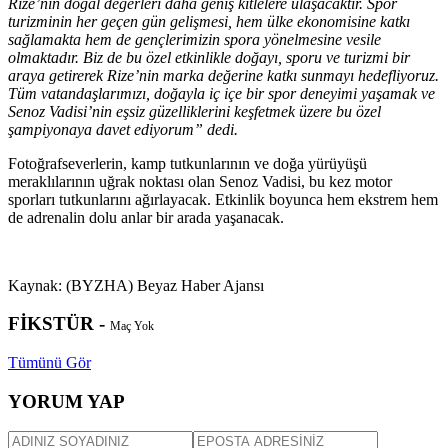
Rize’nin doğal değerleri daha geniş kitlelere ulaşacaktır. Spor
turizminin her geçen gün gelişmesi, hem ülke ekonomisine katkı
sağlamakta hem de gençlerimizin spora yönelmesine vesile
olmaktadır. Biz de bu özel etkinlikle doğayı, sporu ve turizmi bir
araya getirerek Rize’nin marka değerine katkı sunmayı hedefliyoruz.
Tüm vatandaşlarımızı, doğayla iç içe bir spor deneyimi yaşamak ve
Senoz Vadisi’nin eşsiz güzelliklerini keşfetmek üzere bu özel
şampiyonaya davet ediyorum” dedi.
Fotoğrafseverlerin, kamp tutkunlarının ve doğa yürüyüşü
meraklılarının uğrak noktası olan Senoz Vadisi, bu kez motor
sporları tutkunlarını ağırlayacak. Etkinlik boyunca hem ekstrem hem
de adrenalin dolu anlar bir arada yaşanacak.
Kaynak: (BYZHA) Beyaz Haber Ajansı
FİKSTÜR -
Maç Yok
Tümünü Gör
YORUM YAP