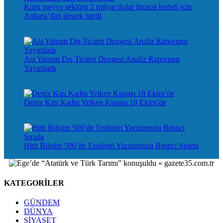
Kuru meyve sektörü 2 milyar dolar ihracat hedefi için
Ankara’dan destek istedi
Ata Yatırım Dış Ticaret Dengesi Analiz Raporunu
Yayımladı
Deniz Kızı Kadın Yelken Kupası 18 Ekim’de
Hitit Bilişim 500’de Endüstri Yazılımında Birinci Sırada
KATEGORİLER
GÜNDEM
DÜNYA
SİYASET