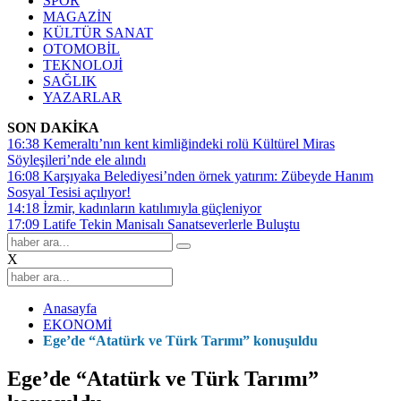
SPOR
MAGAZİN
KÜLTÜR SANAT
OTOMOBİL
TEKNOLOJİ
SAĞLIK
YAZARLAR
SON DAKİKA
16:38
Kemeraltı’nın kent kimliğindeki rolü Kültürel Miras
Söyleşileri’nde ele alındı
16:08
Karşıyaka Belediyesi’nden örnek yatırım: Zübeyde Hanım
Sosyal Tesisi açılıyor!
14:18
İzmir, kadınların katılımıyla güçleniyor
17:09
Latife Tekin Manisalı Sanatseverlerle Buluştu
X
Anasayfa
EKONOMİ
Ege’de “Atatürk ve Türk Tarımı” konuşuldu
Ege’de “Atatürk ve Türk Tarımı”