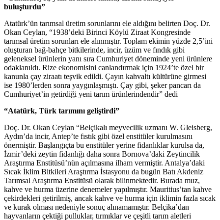
buluşturdu”
Atatürk’ün tarımsal üretim sorunlarını ele aldığını belirten Doç. Dr.
Okan Ceylan, “1938’deki Birinci Köylü Ziraat Kongresinde
tarımsal üretim sorunları ele alınmıştır. Toplam ekimin yüzde 2,5’ini
oluşturan bağ-bahçe bitkilerinde, incir, üzüm ve fındık gibi
geleneksel ürünlerin yanı sıra Cumhuriyet döneminde yeni ürünlere
odaklanıldı. Rize ekonomisini canlandırmak için 1924’te özel bir
kanunla çay ziraatı teşvik edildi. Çayın kahvaltı kültürüne girmesi
ise 1980’lerden sonra yaygınlaşmıştı. Çay gibi, şeker pancarı da
Cumhuriyet’in getirdiği yeni tarım ürünlerindendir” dedi
“Atatürk, Türk tarımını geliştirdi”
Doç. Dr. Okan Ceylan “Belçikalı meyvecilik uzmanı W. Gleisberg,
Aydın’da incir, Antep’te fıstık gibi özel enstitüler kurulmasını
önermiştir. Başlangıçta bu enstitüler yerine fidanlıklar kurulsa da,
İzmir’deki zeytin fidanlığı daha sonra Bornova’daki Zeytincilik
Araştırma Enstitüsü’nün açılmasına ilham vermiştir. Antalya’daki
Sıcak İklim Bitkileri Araştırma İstasyonu da bugün Batı Akdeniz
Tarımsal Araştırma Enstitüsü olarak bilinmektedir. Burada muz,
kahve ve hurma üzerine denemeler yapılmıştır. Mauritius’tan kahve
çekirdekleri getirilmiş, ancak kahve ve hurma için iklimin fazla sıcak
ve kurak olması nedeniyle sonuç alınamamıştır. Belçika’dan
hayvanların çektiği pulluklar, tırmıklar ve çeşitli tarım aletleri