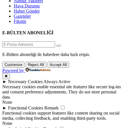
Namaz Vakitleri
Hava Durumu
Haber Gönder
Gazeteler
Fikstür
E-BÜLTEN ABONELİĞİ
E-Bülten aboneliği ile haberlere daha hızlı erişin.
Customize
Reject All
Accept All
Powered by
✖
►
Necessary Cookies
Always Active
Necessary cookies enable essential site features like secure log-ins
and consent preference adjustments. They do not store personal
data.
None
►
Functional Cookies
Remark
Functional cookies support features like content sharing on social
media, collecting feedback, and enabling third-party tools.
None