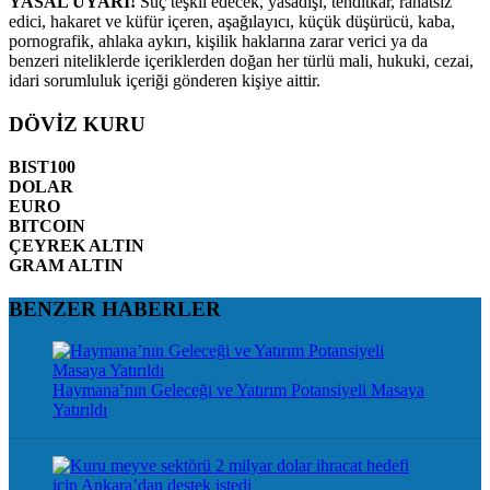
YASAL UYARI!
Suç teşkil edecek, yasadışı, tehditkar, rahatsız
edici, hakaret ve küfür içeren, aşağılayıcı, küçük düşürücü, kaba,
pornografik, ahlaka aykırı, kişilik haklarına zarar verici ya da
benzeri niteliklerde içeriklerden doğan her türlü mali, hukuki, cezai,
idari sorumluluk içeriği gönderen kişiye aittir.
DÖVİZ KURU
BIST100
DOLAR
EURO
BITCOIN
ÇEYREK ALTIN
GRAM ALTIN
BENZER HABERLER
Haymana’nın Geleceği ve Yatırım Potansiyeli Masaya
Yatırıldı