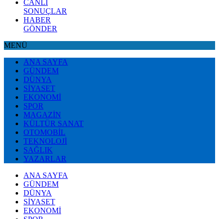
CANLI
SONUÇLAR
HABER
GÖNDER
MENÜ
ANA SAYFA
GÜNDEM
DÜNYA
SİYASET
EKONOMİ
SPOR
MAGAZİN
KÜLTÜR SANAT
OTOMOBİL
TEKNOLOJİ
SAĞLIK
YAZARLAR
ANA SAYFA
GÜNDEM
DÜNYA
SİYASET
EKONOMİ