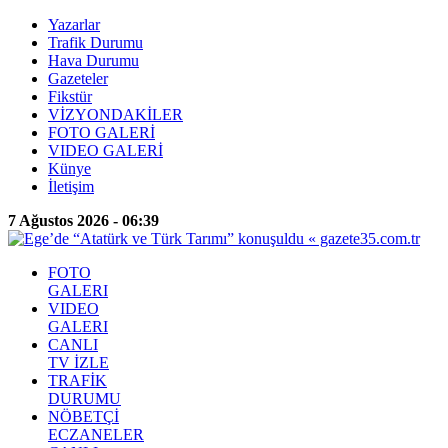
Yazarlar
Trafik Durumu
Hava Durumu
Gazeteler
Fikstür
VİZYONDAKİLER
FOTO GALERİ
VIDEO GALERİ
Künye
İletişim
7 Ağustos 2026 - 06:39
FOTO
GALERI
VIDEO
GALERI
CANLI
TV İZLE
TRAFİK
DURUMU
NÖBETÇİ
ECZANELER