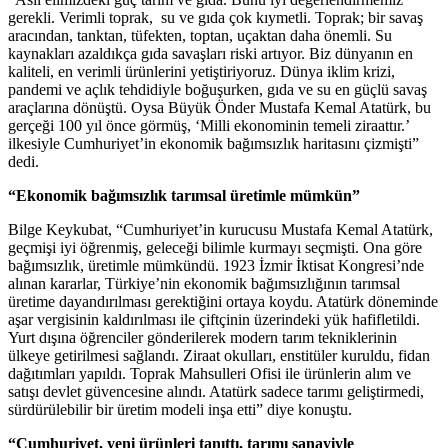
gerekli. Verimli toprak, su ve gıda çok kıymetli. Toprak; bir savaş
aracından, tanktan, tüfekten, toptan, uçaktan daha önemli. Su
kaynakları azaldıkça gıda savaşları riski artıyor. Biz dünyanın en
kaliteli, en verimli ürünlerini yetiştiriyoruz. Dünya iklim krizi,
pandemi ve açlık tehdidiyle boğuşurken, gıda ve su en güçlü savaş
araçlarına dönüştü. Oysa Büyük Önder Mustafa Kemal Atatürk, bu
gerçeği 100 yıl önce görmüş, ‘Milli ekonominin temeli ziraattır.’
ilkesiyle Cumhuriyet’in ekonomik bağımsızlık haritasını çizmişti”
dedi.
“Ekonomik bağımsızlık tarımsal üretimle mümkün”
Bilge Keykubat, “Cumhuriyet’in kurucusu Mustafa Kemal Atatürk,
geçmişi iyi öğrenmiş, geleceği bilimle kurmayı seçmişti. Ona göre
bağımsızlık, üretimle mümkündü. 1923 İzmir İktisat Kongresi’nde
alınan kararlar, Türkiye’nin ekonomik bağımsızlığının tarımsal
üretime dayandırılması gerektiğini ortaya koydu. Atatürk döneminde
aşar vergisinin kaldırılması ile çiftçinin üzerindeki yük hafifletildi.
Yurt dışına öğrenciler gönderilerek modern tarım tekniklerinin
ülkeye getirilmesi sağlandı. Ziraat okulları, enstitüler kuruldu, fidan
dağıtımları yapıldı. Toprak Mahsulleri Ofisi ile ürünlerin alım ve
satışı devlet güvencesine alındı. Atatürk sadece tarımı geliştirmedi,
sürdürülebilir bir üretim modeli inşa etti” diye konuştu.
“Cumhuriyet, yeni ürünleri tanıttı, tarımı sanayiyle