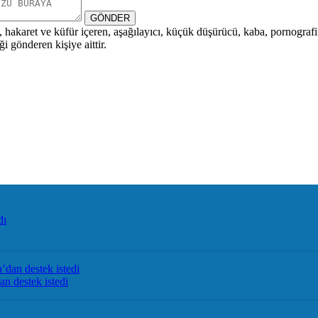
GÖNDER
i, hakaret ve küfür içeren, aşağılayıcı, küçük düşürücü, kaba, pornografik,
i gönderen kişiye aittir.
an destek istedi