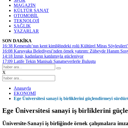
SPOR
MAGAZİN
KÜLTÜR SANAT
OTOMOBİL
TEKNOLOJİ
SAĞLIK
YAZARLAR
SON DAKİKA
16:38
Kemeraltı’nın kent kimliğindeki rolü Kültürel Miras Söyleşileri’
16:08
Karşıyaka Belediyesi’nden örnek yatırım: Zübeyde Hanım Sosyal
14:18
İzmir, kadınların katılımıyla güçleniyor
17:09
Latife Tekin Manisalı Sanatseverlerle Buluştu
X
Anasayfa
EKONOMİ
Ege Üniversitesi sanayi iş birliklerini güçlendirmeyi sürdü
Ege Üniversitesi sanayi iş birliklerini gü
Üniversite-Sanayi iş birliğinde örnek çalışmalara imza