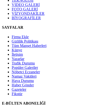
TEKNOLOJİ
VIDEO GALERİ
FOTO GALERİ
VİZYONDAKİLER
BİYOGRAFİLER
SAYFALAR
Firma Ekle
Gizlilik Politikası
Tüm Manşet Haberleri
Künye
İletişim
Yazarlar
Trafik Durumu
Popüler Galeriler
Nöbetçi Eczaneler
Namaz Vakitleri
Hava Durumu
Haber Gönder
Gazeteler
Fikstür
E-BÜLTEN ABONELİĞİ