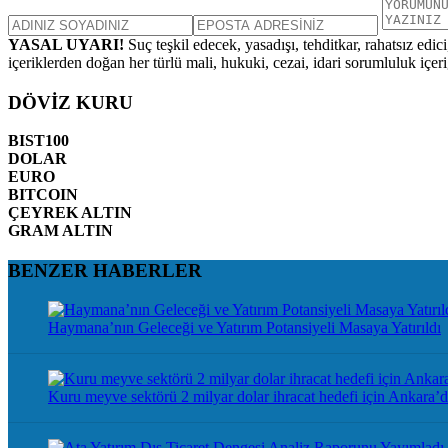
YASAL UYARI!
Suç teşkil edecek, yasadışı, tehditkar, rahatsız edic
içeriklerden doğan her türlü mali, hukuki, cezai, idari sorumluluk içeriğ
DÖVİZ KURU
BIST100
DOLAR
EURO
BITCOIN
ÇEYREK ALTIN
GRAM ALTIN
BENZER HABERLER
Haymana’nın Geleceği ve Yatırım Potansiyeli Masaya Yatırıldı
Kuru meyve sektörü 2 milyar dolar ihracat hedefi için Ankara’d