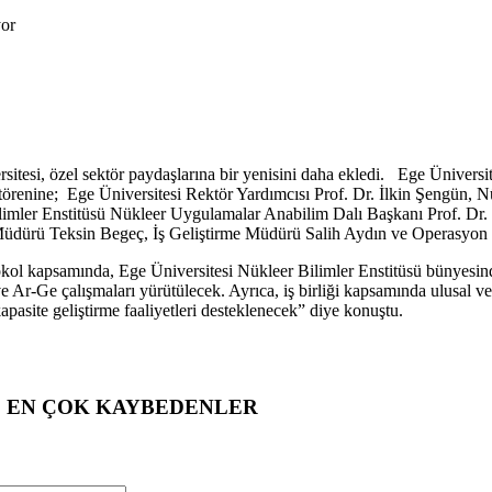
rsitesi, özel sektör paydaşlarına bir yenisini daha ekledi. Ege Üniversi
a törenine; Ege Üniversitesi Rektör Yardımcısı Prof. Dr. İlkin Şengün, 
limler Enstitüsü Nükleer Uygulamalar Anabilim Dalı Başkanı Prof. Dr. 
dürü Teksin Begeç, İş Geliştirme Müdürü Salih Aydın ve Operasyon D
tokol kapsamında, Ege Üniversitesi Nükleer Bilimler Enstitüsü bünyesind
 ve Ar-Ge çalışmaları yürütülecek. Ayrıca, iş birliği kapsamında ulusal 
kapasite geliştirme faaliyetleri desteklenecek” diye konuştu.
EN ÇOK KAYBEDENLER