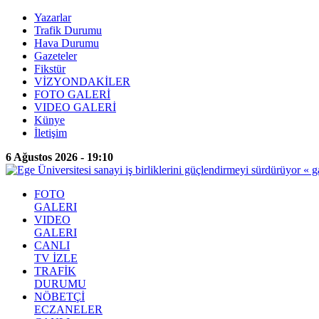
Yazarlar
Trafik Durumu
Hava Durumu
Gazeteler
Fikstür
VİZYONDAKİLER
FOTO GALERİ
VIDEO GALERİ
Künye
İletişim
6 Ağustos 2026 - 19:10
FOTO
GALERI
VIDEO
GALERI
CANLI
TV İZLE
TRAFİK
DURUMU
NÖBETÇİ
ECZANELER