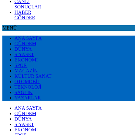
CANLI
SONUÇLAR
HABER
GÖNDER
MENÜ
ANA SAYFA
GÜNDEM
DÜNYA
SİYASET
EKONOMİ
SPOR
MAGAZİN
KÜLTÜR SANAT
OTOMOBİL
TEKNOLOJİ
SAĞLIK
YAZARLAR
ANA SAYFA
GÜNDEM
DÜNYA
SİYASET
EKONOMİ