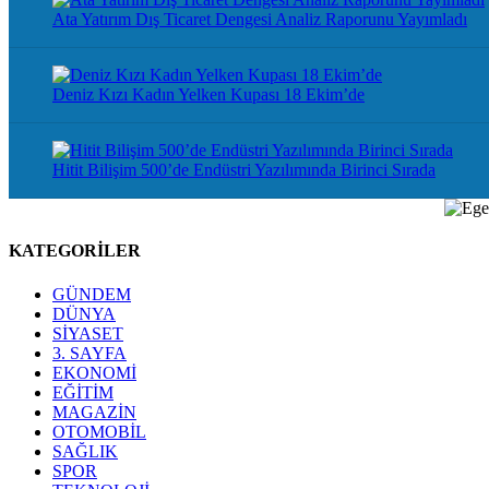
Ata Yatırım Dış Ticaret Dengesi Analiz Raporunu Yayımladı
Deniz Kızı Kadın Yelken Kupası 18 Ekim’de
Hitit Bilişim 500’de Endüstri Yazılımında Birinci Sırada
KATEGORİLER
GÜNDEM
DÜNYA
SİYASET
3. SAYFA
EKONOMİ
EĞİTİM
MAGAZİN
OTOMOBİL
SAĞLIK
SPOR