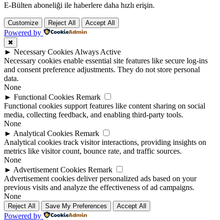
E-Bülten aboneliği ile haberlere daha hızlı erişin.
Customize
Reject All
Accept All
Powered by
✖
►
Necessary Cookies
Always Active
Necessary cookies enable essential site features like secure log-ins
and consent preference adjustments. They do not store personal
data.
None
►
Functional Cookies
Remark
Functional cookies support features like content sharing on social
media, collecting feedback, and enabling third-party tools.
None
►
Analytical Cookies
Remark
Analytical cookies track visitor interactions, providing insights on
metrics like visitor count, bounce rate, and traffic sources.
None
►
Advertisement Cookies
Remark
Advertisement cookies deliver personalized ads based on your
previous visits and analyze the effectiveness of ad campaigns.
None
Reject All
Save My Preferences
Accept All
Powered by