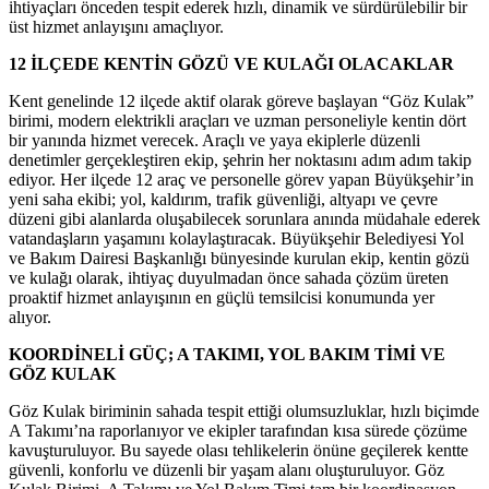
ihtiyaçları önceden tespit ederek hızlı, dinamik ve sürdürülebilir bir
üst hizmet anlayışını amaçlıyor.
12 İLÇEDE KENTİN GÖZÜ VE KULAĞI OLACAKLAR
Kent genelinde 12 ilçede aktif olarak göreve başlayan “Göz Kulak”
birimi, modern elektrikli araçları ve uzman personeliyle kentin dört
bir yanında hizmet verecek. Araçlı ve yaya ekiplerle düzenli
denetimler gerçekleştiren ekip, şehrin her noktasını adım adım takip
ediyor. Her ilçede 12 araç ve personelle görev yapan Büyükşehir’in
yeni saha ekibi; yol, kaldırım, trafik güvenliği, altyapı ve çevre
düzeni gibi alanlarda oluşabilecek sorunlara anında müdahale ederek
vatandaşların yaşamını kolaylaştıracak. Büyükşehir Belediyesi Yol
ve Bakım Dairesi Başkanlığı bünyesinde kurulan ekip, kentin gözü
ve kulağı olarak, ihtiyaç duyulmadan önce sahada çözüm üreten
proaktif hizmet anlayışının en güçlü temsilcisi konumunda yer
alıyor.
KOORDİNELİ GÜÇ; A TAKIMI, YOL BAKIM TİMİ VE
GÖZ KULAK
Göz Kulak biriminin sahada tespit ettiği olumsuzluklar, hızlı biçimde
A Takımı’na raporlanıyor ve ekipler tarafından kısa sürede çözüme
kavuşturuluyor. Bu sayede olası tehlikelerin önüne geçilerek kentte
güvenli, konforlu ve düzenli bir yaşam alanı oluşturuluyor. Göz