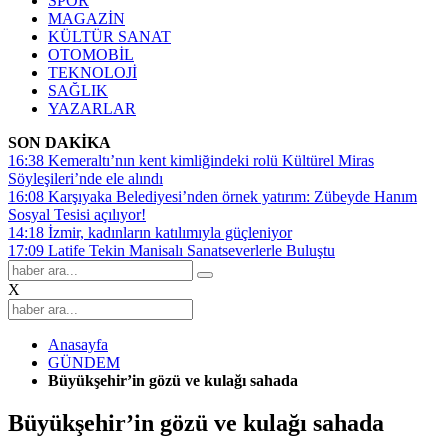
SPOR
MAGAZİN
KÜLTÜR SANAT
OTOMOBİL
TEKNOLOJİ
SAĞLIK
YAZARLAR
SON DAKİKA
16:38
Kemeraltı’nın kent kimliğindeki rolü Kültürel Miras
Söyleşileri’nde ele alındı
16:08
Karşıyaka Belediyesi’nden örnek yatırım: Zübeyde Hanım
Sosyal Tesisi açılıyor!
14:18
İzmir, kadınların katılımıyla güçleniyor
17:09
Latife Tekin Manisalı Sanatseverlerle Buluştu
X
Anasayfa
GÜNDEM
Büyükşehir’in gözü ve kulağı sahada
Büyükşehir’in gözü ve kulağı sahada