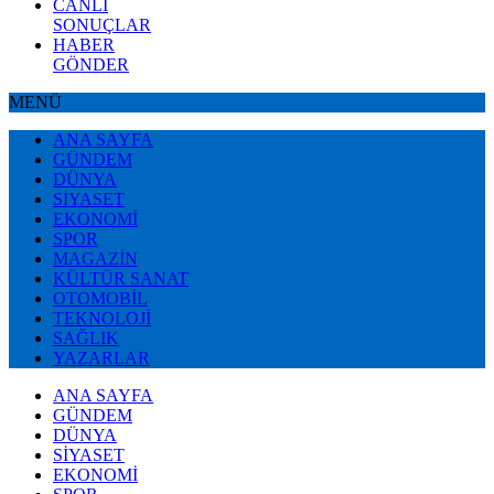
CANLI
SONUÇLAR
HABER
GÖNDER
MENÜ
ANA SAYFA
GÜNDEM
DÜNYA
SİYASET
EKONOMİ
SPOR
MAGAZİN
KÜLTÜR SANAT
OTOMOBİL
TEKNOLOJİ
SAĞLIK
YAZARLAR
ANA SAYFA
GÜNDEM
DÜNYA
SİYASET
EKONOMİ