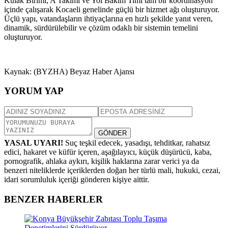
Kulak Birimi, A Takımı ve Yol Bakım Timi tam bir koordinasyon
içinde çalışarak Kocaeli genelinde güçlü bir hizmet ağı oluşturuyor.
Üçlü yapı, vatandaşların ihtiyaçlarına en hızlı şekilde yanıt veren,
dinamik, sürdürülebilir ve çözüm odaklı bir sistemin temelini
oluşturuyor.
Kaynak: (BYZHA) Beyaz Haber Ajansı
YORUM YAP
GÖNDER
YASAL UYARI!
Suç teşkil edecek, yasadışı, tehditkar, rahatsız
edici, hakaret ve küfür içeren, aşağılayıcı, küçük düşürücü, kaba,
pornografik, ahlaka aykırı, kişilik haklarına zarar verici ya da
benzeri niteliklerde içeriklerden doğan her türlü mali, hukuki, cezai,
idari sorumluluk içeriği gönderen kişiye aittir.
BENZER HABERLER