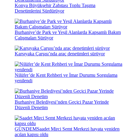
Konya Büyükşehir Zabıtası Toplu Taşıma
Denetimlerini Sürdürüyor
Burhaniye’de Park ve Yeşil Alanlarda Kapsamlı Bakım
Çalışmaları Sürüyor
Karşıyaka Çarşısı’nda araç denetimleri sürüyor
Nilüfer’de Kent Rehberi ve İmar Durumu Sorgulama
yenilendi
Burhaniye Belediyesi’nden Geçici Pazar Yerinde
Düzenli Denetim
GÜNDEM
Saadet Mirci Semt Merkezi hayata yeniden
açılan kapısı oldu