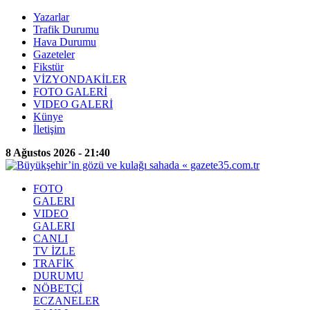
Yazarlar
Trafik Durumu
Hava Durumu
Gazeteler
Fikstür
VİZYONDAKİLER
FOTO GALERİ
VIDEO GALERİ
Künye
İletişim
8 Ağustos 2026 - 21:40
FOTO
GALERI
VIDEO
GALERI
CANLI
TV İZLE
TRAFİK
DURUMU
NÖBETÇİ
ECZANELER