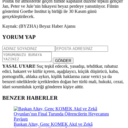
Politik bir atmosferde geçen filmde kapitalist düzene tepkili gençler
Jan, Peter ve Jule’nin hikayesi beyaz perdeye yansıtılıyor. Filmin
gösterimi Goethe Institut iş birliği ile 30 Kasım günü
gerçekleştirilecek.
Kaynak: (BYZHA) Beyaz Haber Ajansı
YORUM YAP
GÖNDER
YASAL UYARI!
Suç teşkil edecek, yasadışı, tehditkar, rahatsız
edici, hakaret ve küfür içeren, aşağılayıcı, küçük düşürücü, kaba,
pornografik, ahlaka aykırı, kişilik haklarına zarar verici ya da
benzeri niteliklerde içeriklerden doğan her türlü mali, hukuki, cezai,
idari sorumluluk içeriği gönderen kişiye aittir.
BENZER HABERLER
Başkan Altay, Genç KOMEK Akıl ve Zekâ