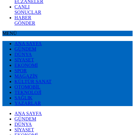
ECZANELER
CANLI
SONUÇLAR
HABER
GÖNDER
MENÜ
ANA SAYFA
GÜNDEM
DÜNYA
SİYASET
EKONOMİ
SPOR
MAGAZİN
KÜLTÜR SANAT
OTOMOBİL
TEKNOLOJİ
SAĞLIK
YAZARLAR
ANA SAYFA
GÜNDEM
DÜNYA
SİYASET