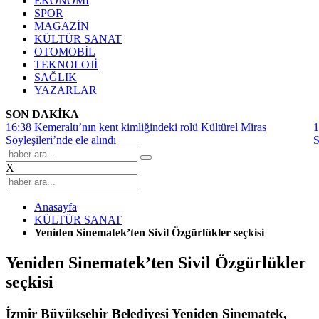
EKONOMİ
SPOR
MAGAZİN
KÜLTÜR SANAT
OTOMOBİL
TEKNOLOJİ
SAĞLIK
YAZARLAR
SON DAKİKA
16:38
Kemeraltı’nın kent kimliğindeki rolü Kültürel Miras
1
Söyleşileri’nde ele alındı
S
X
Anasayfa
KÜLTÜR SANAT
Yeniden Sinematek’ten Sivil Özgürlükler seçkisi
Yeniden Sinematek’ten Sivil Özgürlükler
seçkisi
İzmir Büyükşehir Belediyesi Yeniden Sinematek,