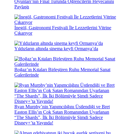
Oyunları’nın Final Turunda Öğrencilerin Heyecanını
Paylaştı
İnegöl, Gastronomi Festivali İle Lezzetlerini Vitrine
Çıkarıyor
Yıldızların altında sinema keyfi Ormanya’da
Boğaz’ın Kıtaları Birleştiren Ruhu Memorial Sanat
Galerilerinde
Ryan Murphy’nin Yapımcılığını Üstlendiği ve Bret
Easton Ellis’ın Çok Satan Romanından Uyarlanan
“The Shards”, İlk İki Bölümüyle Şimdi Sadece
Disney+’ta Yayında!