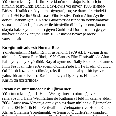
Yönetmen koltuğunda Jim Sheridan’ın oturduğu Babam İçin
filminin başrolünde Daniel Day-Lewis yer alıyor. 1993 İrlanda-
Birleşik Krallık ortak yapımı biyografi, suç ve dram türlerindeki
film, 1994 Berlin Uluslararası Film Festivali’nden Altın Ayı ile
döndü. Babam İçin, 1974’te Guildford’da bir barın bombalanması
sonrasında dört İngiliz asker ile bir sivilin ölümüyle sonuçlanan
olayda haksız yere hüküm giyen Guildford Dörtlüsü’nün gerçek
hikâyesine odaklanıyor. Film 16 Kasım’da beyaz perdeye
yansıtılacak.
Emeğin mücadelesi: Norma Rae
Yönetmenliğini Martin Ritt’in üstlendiği 1979 ABD yapımı dram
türündeki Norma Rae filmi, 1979 Cannes Film Festivali’nde Altın
Palmiye’ye layık görüldü. Başrol oyuncusu Sally Field’e de Cannes
Film Festivali’nde ve Akademi Ödülleri’nde En İyi Kadın Oyuncu
Ödülü’nü kazandıran filmde, tekstil alanında çalışan bir işçi ve
yalnız bir anne Norma Rae’nin hikayesi işleniyor. Film, 23
Kasım’da gösterilecek.
İdealler ve sınıf mücadelesi: Eğitmenler
Yönetmen koltuğunda Hans Weingartner’in oturduğu ve
senaryosunu Hans Weingartner ile Katharina Held’in kaleme aldığı
2004 Avusturya-Almanya ortak yapımı dram türündeki Eğitmenler
filmi, 2004 Münih Film Festivali’nde Weingartner ve Held’e Genç
Alman Sineması Yönetmenlik ve Senaryo Ödülleri’ni kazandırdı.