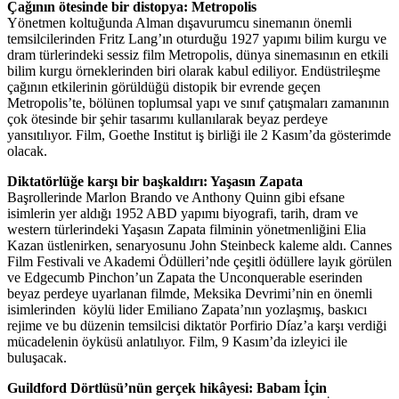
Çağının ötesinde bir distopya: Metropolis
Yönetmen koltuğunda Alman dışavurumcu sinemanın önemli
temsilcilerinden Fritz Lang’ın oturduğu 1927 yapımı bilim kurgu ve
dram türlerindeki sessiz film Metropolis, dünya sinemasının en etkili
bilim kurgu örneklerinden biri olarak kabul ediliyor. Endüstrileşme
çağının etkilerinin görüldüğü distopik bir evrende geçen
Metropolis’te, bölünen toplumsal yapı ve sınıf çatışmaları zamanının
çok ötesinde bir şehir tasarımı kullanılarak beyaz perdeye
yansıtılıyor. Film, Goethe Institut iş birliği ile 2 Kasım’da gösterimde
olacak.
Diktatörlüğe karşı bir başkaldırı: Yaşasın Zapata
Başrollerinde Marlon Brando ve Anthony Quinn gibi efsane
isimlerin yer aldığı 1952 ABD yapımı biyografi, tarih, dram ve
western türlerindeki Yaşasın Zapata filminin yönetmenliğini Elia
Kazan üstlenirken, senaryosunu John Steinbeck kaleme aldı. Cannes
Film Festivali ve Akademi Ödülleri’nde çeşitli ödüllere layık görülen
ve Edgecumb Pinchon’un Zapata the Unconquerable eserinden
beyaz perdeye uyarlanan filmde, Meksika Devrimi’nin en önemli
isimlerinden köylü lider Emiliano Zapata’nın yozlaşmış, baskıcı
rejime ve bu düzenin temsilcisi diktatör Porfirio Díaz’a karşı verdiği
mücadelenin öyküsü anlatılıyor. Film, 9 Kasım’da izleyici ile
buluşacak.
Guildford Dörtlüsü’nün gerçek hikâyesi: Babam İçin