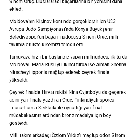
Sinem Oruç, uluslararası başarılarına bir yenisini daha
ekledi.
Moldova’nın Kişinev kentinde gerçekleştirilen U23
Avrupa Judo Şampiyonası’nda Konya Büyükşehir
Belediyespor’un başarılı judocusu Sinem Oruç, milli
takımla birlikte ülkemizi temsil etti.
Turnuvaya hızlı bir başlangıç yapan milli judocu, ilk turda
Moldovalı Maria Rusu’yu, ikinci turda ise Alman Shenna
Nitsche’yi ipponla mağlup ederek çeyrek finale
yükseldi.
Çeyrek finalde Hırvat rakibi Nina Cvjetko’yu da geçerek
adını yarı finale yazdıran Oruç, Finlandiyalı sporcu
Louna-Lumia Seikkula ile oynadığı yarı final
müsabakasının ardından bronz madalya için boy
gösterdi.
Milli takım arkadaşı Özlem Yıldız’ı mağlup eden Sinem