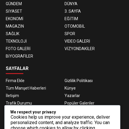
GÜNDEM
DÜNYA
SİYASET
3. SAYFA
EKONOMİ
EĞİTİM
MAGAZİN
OTOMOBİL
SAĞLIK
SPOR
TEKNOLOJİ
VIDEO GALERİ
FOTO GALERİ
VİZYONDAKİLER
BİYOGRAFİLER
SAYFALAR
Firma Ekle
Gizlilik Politikası
Tüm Manşet Haberleri
Künye
İletişim
Yazarlar
Trafik Durumu
Popüler Galeriler
Nöbetçi Eczaneler
Namaz Vakitleri
We respect your privacy
Cookies help us improve your experience, deliver
Hava Durumu
Haber Gönder
personalized content, and analyze traffic. You can
Gazeteler
Fikstür
choose which cookies to allow by clicking