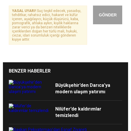
YASAL UYARI!
Suç teşkil edecek, yasadışı,
GÖNDER
tehditkar, rahatsız edici, hakaret ve küfür
içeren, aşağılayıcı, küçük düşürücü, kaba,
pornografik, ahlaka aykırı, kişilik haklarına
zarar verici ya da benzeri niteliklerde
içeriklerden doğan her türlü mali, hukuki,
cezai, idari sorumluluk içeriği gönderen
kişiye aittir.
BENZER HABERLER
Büyükşehir’den Darıca’ya
modern ulaşım yatırımı
Nilüfer’de kaldırımlar
temizlendi