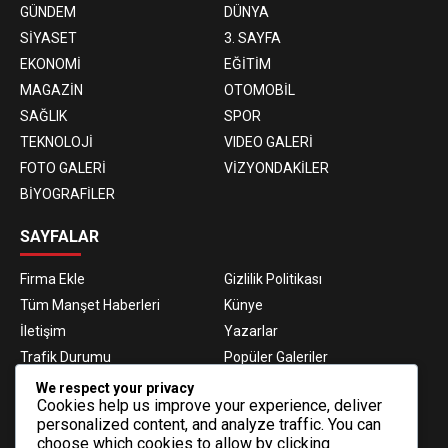
GÜNDEM
DÜNYA
SİYASET
3. SAYFA
EKONOMİ
EĞİTİM
MAGAZİN
OTOMOBİL
SAĞLIK
SPOR
TEKNOLOJİ
VIDEO GALERİ
FOTO GALERİ
VİZYONDAKİLER
BİYOGRAFİLER
SAYFALAR
Firma Ekle
Gizlilik Politikası
Tüm Manşet Haberleri
Künye
İletişim
Yazarlar
Trafik Durumu
Popüler Galeriler
Nöbetçi Eczaneler
Namaz Vakitleri
We respect your privacy
Cookies help us improve your experience, deliver
Hava Durumu
Haber Gönder
personalized content, and analyze traffic. You can
Gazeteler
Fikstür
choose which cookies to allow by clicking