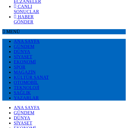
ECZANELER
CANLI
SONUÇLAR
HABER
GÖNDER
MENÜ
ANA SAYFA
GÜNDEM
DÜNYA
SİYASET
EKONOMİ
SPOR
MAGAZİN
KÜLTÜR SANAT
OTOMOBİL
TEKNOLOJİ
SAĞLIK
YAZARLAR
ANA SAYFA
GÜNDEM
DÜNYA
SİYASET