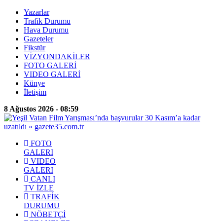
Yazarlar
Trafik Durumu
Hava Durumu
Gazeteler
Fikstür
VİZYONDAKİLER
FOTO GALERİ
VIDEO GALERİ
Künye
İletişim
8 Ağustos 2026 - 08:59
FOTO
GALERI
VIDEO
GALERI
CANLI
TV İZLE
TRAFİK
DURUMU
NÖBETÇİ