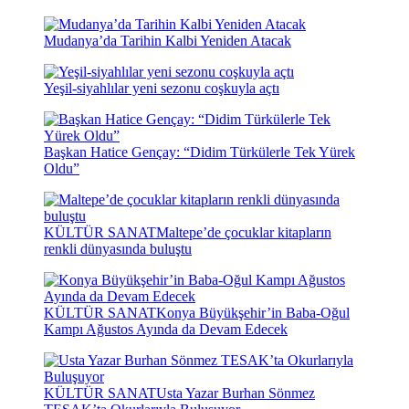
Mudanya’da Tarihin Kalbi Yeniden Atacak
Yeşil-siyahlılar yeni sezonu coşkuyla açtı
Başkan Hatice Gençay: “Didim Türkülerle Tek Yürek
Oldu”
KÜLTÜR SANAT
Maltepe’de çocuklar kitapların
renkli dünyasında buluştu
KÜLTÜR SANAT
Konya Büyükşehir’in Baba-Oğul
Kampı Ağustos Ayında da Devam Edecek
KÜLTÜR SANAT
Usta Yazar Burhan Sönmez