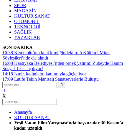
EKONOMİ
SPOR
MAGAZİN
KÜLTÜR SANAT
OTOMOBİL
TEKNOLOJİ
SAĞLIK
YAZARLAR
SON DAKİKA
16:38
Kemeraltı’nın kent kimliğindeki rolü Kültürel Miras
Söyleşileri’nde ele alındı
16:08
Karşıyaka Belediyesi’nden örnek yatırım: Zübeyde Hanım
Sosyal Tesisi açılıyor!
14:18
İzmir, kadınların katılımıyla güçleniyor
17:09
Latife Tekin Manisalı Sanatseverlerle Buluştu
X
Anasayfa
KÜLTÜR SANAT
Yeşil Vatan Film Yarışması’nda başvurular 30 Kasım’a
kadar uzatıldı