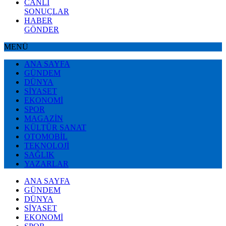
CANLI
SONUÇLAR
HABER
GÖNDER
MENÜ
ANA SAYFA
GÜNDEM
DÜNYA
SİYASET
EKONOMİ
SPOR
MAGAZİN
KÜLTÜR SANAT
OTOMOBİL
TEKNOLOJİ
SAĞLIK
YAZARLAR
ANA SAYFA
GÜNDEM
DÜNYA
SİYASET
EKONOMİ