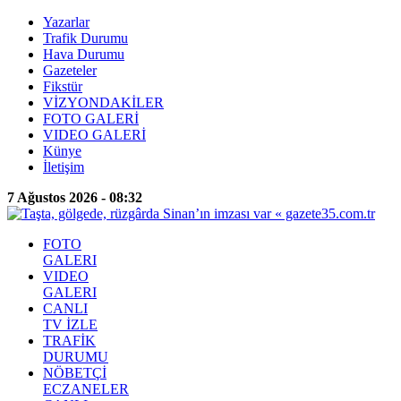
Yazarlar
Trafik Durumu
Hava Durumu
Gazeteler
Fikstür
VİZYONDAKİLER
FOTO GALERİ
VIDEO GALERİ
Künye
İletişim
7 Ağustos 2026 - 08:32
FOTO
GALERI
VIDEO
GALERI
CANLI
TV İZLE
TRAFİK
DURUMU
NÖBETÇİ
ECZANELER