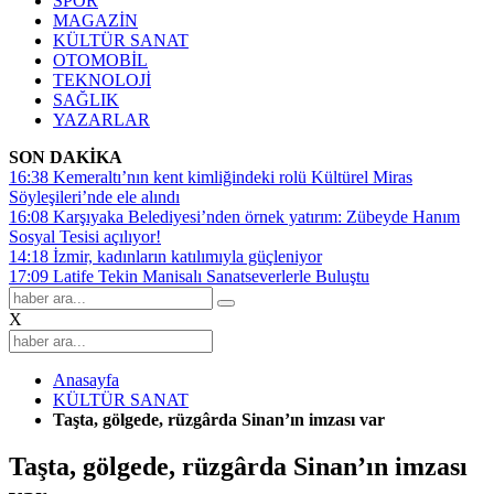
SPOR
MAGAZİN
KÜLTÜR SANAT
OTOMOBİL
TEKNOLOJİ
SAĞLIK
YAZARLAR
SON DAKİKA
16:38
Kemeraltı’nın kent kimliğindeki rolü Kültürel Miras
Söyleşileri’nde ele alındı
16:08
Karşıyaka Belediyesi’nden örnek yatırım: Zübeyde Hanım
Sosyal Tesisi açılıyor!
14:18
İzmir, kadınların katılımıyla güçleniyor
17:09
Latife Tekin Manisalı Sanatseverlerle Buluştu
X
Anasayfa
KÜLTÜR SANAT
Taşta, gölgede, rüzgârda Sinan’ın imzası var
Taşta, gölgede, rüzgârda Sinan’ın imzası