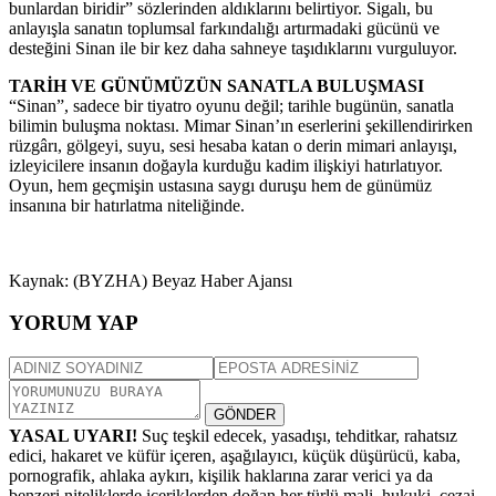
bunlardan biridir” sözlerinden aldıklarını belirtiyor. Sigalı, bu
anlayışla sanatın toplumsal farkındalığı artırmadaki gücünü ve
desteğini Sinan ile bir kez daha sahneye taşıdıklarını vurguluyor.
TARİH VE GÜNÜMÜZÜN SANATLA BULUŞMASI
“Sinan”, sadece bir tiyatro oyunu değil; tarihle bugünün, sanatla
bilimin buluşma noktası. Mimar Sinan’ın eserlerini şekillendirirken
rüzgârı, gölgeyi, suyu, sesi hesaba katan o derin mimari anlayışı,
izleyicilere insanın doğayla kurduğu kadim ilişkiyi hatırlatıyor.
Oyun, hem geçmişin ustasına saygı duruşu hem de günümüz
insanına bir hatırlatma niteliğinde.
Kaynak: (BYZHA) Beyaz Haber Ajansı
YORUM YAP
GÖNDER
YASAL UYARI!
Suç teşkil edecek, yasadışı, tehditkar, rahatsız
edici, hakaret ve küfür içeren, aşağılayıcı, küçük düşürücü, kaba,
pornografik, ahlaka aykırı, kişilik haklarına zarar verici ya da
benzeri niteliklerde içeriklerden doğan her türlü mali, hukuki, cezai,