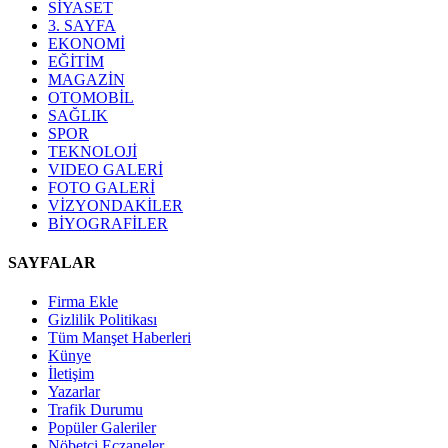
SİYASET
3. SAYFA
EKONOMİ
EĞİTİM
MAGAZİN
OTOMOBİL
SAĞLIK
SPOR
TEKNOLOJİ
VIDEO GALERİ
FOTO GALERİ
VİZYONDAKİLER
BİYOGRAFİLER
SAYFALAR
Firma Ekle
Gizlilik Politikası
Tüm Manşet Haberleri
Künye
İletişim
Yazarlar
Trafik Durumu
Popüler Galeriler
Nöbetçi Eczaneler