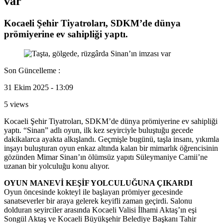
var
Kocaeli Şehir Tiyatroları, SDKM’de dünya
prömiyerine ev sahipliği yaptı.
Son Güncelleme :
31 Ekim 2025 - 13:09
5 views
Kocaeli Şehir Tiyatroları, SDKM’de dünya prömiyerine ev sahipliği
yaptı. “Sinan” adlı oyun, ilk kez seyirciyle buluştuğu gecede
dakikalarca ayakta alkışlandı. Geçmişle bugünü, taşla insanı, yıkımla
inşayı buluşturan oyun enkaz altında kalan bir mimarlık öğrencisinin
gözünden Mimar Sinan’ın ölümsüz yapıtı Süleymaniye Camii’ne
uzanan bir yolculuğu konu alıyor.
OYUN MANEVİ KEŞİF YOLCULUĞUNA ÇIKARDI
Oyun öncesinde kokteyl ile başlayan prömiyer gecesinde
sanatseverler bir araya gelerek keyifli zaman geçirdi. Salonu
dolduran seyirciler arasında Kocaeli Valisi İlhami Aktaş’ın eşi
Songül Aktaş ve Kocaeli Büyükşehir Belediye Başkanı Tahir