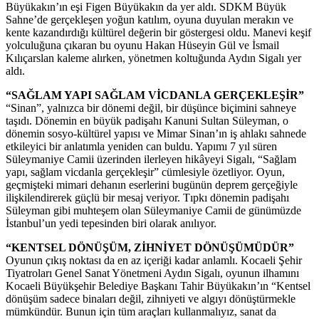
Büyükakın’ın eşi Figen Büyükakın da yer aldı. SDKM Büyük
Sahne’de gerçekleşen yoğun katılım, oyuna duyulan merakın ve
kente kazandırdığı kültürel değerin bir göstergesi oldu. Manevi keşif
yolculuğuna çıkaran bu oyunu Hakan Hüseyin Gül ve İsmail
Kılıçarslan kaleme alırken, yönetmen koltuğunda Aydın Sigalı yer
aldı.
“SAĞLAM YAPI SAĞLAM VİCDANLA GERÇEKLEŞİR”
“Sinan”, yalnızca bir dönemi değil, bir düşünce biçimini sahneye
taşıdı. Dönemin en büyük padişahı Kanuni Sultan Süleyman, o
dönemin sosyo-kültürel yapısı ve Mimar Sinan’ın iş ahlakı sahnede
etkileyici bir anlatımla yeniden can buldu. Yapımı 7 yıl süren
Süleymaniye Camii üzerinden ilerleyen hikâyeyi Sigalı, “Sağlam
yapı, sağlam vicdanla gerçekleşir” cümlesiyle özetliyor. Oyun,
geçmişteki mimari dehanın eserlerini bugünün deprem gerçeğiyle
ilişkilendirerek güçlü bir mesaj veriyor. Tıpkı dönemin padişahı
Süleyman gibi muhteşem olan Süleymaniye Camii de günümüzde
İstanbul’un yedi tepesinden biri olarak anılıyor.
“KENTSEL DÖNÜŞÜM, ZİHNİYET DÖNÜŞÜMÜDÜR”
Oyunun çıkış noktası da en az içeriği kadar anlamlı. Kocaeli Şehir
Tiyatroları Genel Sanat Yönetmeni Aydın Sigalı, oyunun ilhamını
Kocaeli Büyükşehir Belediye Başkanı Tahir Büyükakın’ın “Kentsel
dönüşüm sadece binaları değil, zihniyeti ve algıyı dönüştürmekle
mümkündür. Bunun için tüm araçları kullanmalıyız, sanat da