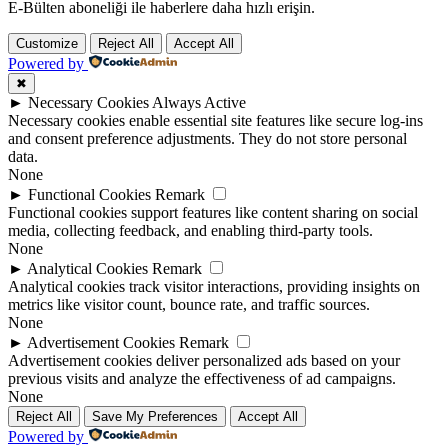
E-Bülten aboneliği ile haberlere daha hızlı erişin.
Customize
Reject All
Accept All
Powered by
✖
►
Necessary Cookies
Always Active
Necessary cookies enable essential site features like secure log-ins
and consent preference adjustments. They do not store personal
data.
None
►
Functional Cookies
Remark
Functional cookies support features like content sharing on social
media, collecting feedback, and enabling third-party tools.
None
►
Analytical Cookies
Remark
Analytical cookies track visitor interactions, providing insights on
metrics like visitor count, bounce rate, and traffic sources.
None
►
Advertisement Cookies
Remark
Advertisement cookies deliver personalized ads based on your
previous visits and analyze the effectiveness of ad campaigns.
None
Reject All
Save My Preferences
Accept All
Powered by