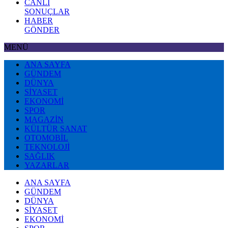
CANLI
SONUÇLAR
HABER
GÖNDER
MENÜ
ANA SAYFA
GÜNDEM
DÜNYA
SİYASET
EKONOMİ
SPOR
MAGAZİN
KÜLTÜR SANAT
OTOMOBİL
TEKNOLOJİ
SAĞLIK
YAZARLAR
ANA SAYFA
GÜNDEM
DÜNYA
SİYASET
EKONOMİ