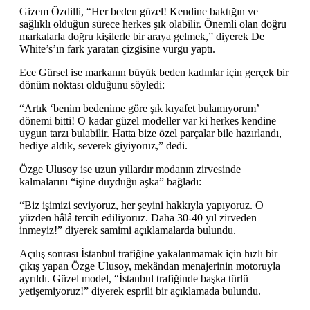
Gizem Özdilli, “Her beden güzel! Kendine baktığın ve
sağlıklı olduğun sürece herkes şık olabilir. Önemli olan doğru
markalarla doğru kişilerle bir araya gelmek,” diyerek De
White’s’ın fark yaratan çizgisine vurgu yaptı.
Ece Gürsel ise markanın büyük beden kadınlar için gerçek bir
dönüm noktası olduğunu söyledi:
“Artık ‘benim bedenime göre şık kıyafet bulamıyorum’
dönemi bitti! O kadar güzel modeller var ki herkes kendine
uygun tarzı bulabilir. Hatta bize özel parçalar bile hazırlandı,
hediye aldık, severek giyiyoruz,” dedi.
Özge Ulusoy ise uzun yıllardır modanın zirvesinde
kalmalarını “işine duyduğu aşka” bağladı:
“Biz işimizi seviyoruz, her şeyini hakkıyla yapıyoruz. O
yüzden hâlâ tercih ediliyoruz. Daha 30-40 yıl zirveden
inmeyiz!” diyerek samimi açıklamalarda bulundu.
Açılış sonrası İstanbul trafiğine yakalanmamak için hızlı bir
çıkış yapan Özge Ulusoy, mekândan menajerinin motoruyla
ayrıldı. Güzel model, “İstanbul trafiğinde başka türlü
yetişemiyoruz!” diyerek esprili bir açıklamada bulundu.