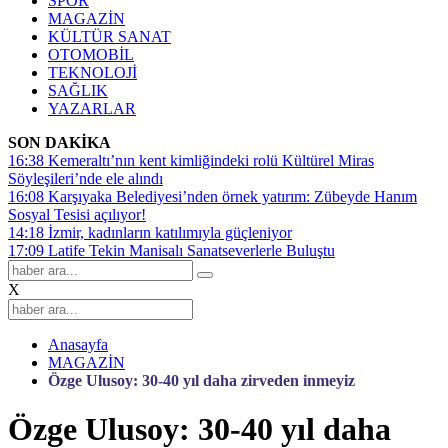
SPOR
MAGAZİN
KÜLTÜR SANAT
OTOMOBİL
TEKNOLOJİ
SAĞLIK
YAZARLAR
SON DAKİKA
16:38
Kemeraltı’nın kent kimliğindeki rolü Kültürel Miras
Söyleşileri’nde ele alındı
16:08
Karşıyaka Belediyesi’nden örnek yatırım: Zübeyde Hanım
Sosyal Tesisi açılıyor!
14:18
İzmir, kadınların katılımıyla güçleniyor
17:09
Latife Tekin Manisalı Sanatseverlerle Buluştu
X
Anasayfa
MAGAZİN
Özge Ulusoy: 30-40 yıl daha zirveden inmeyiz
Özge Ulusoy: 30-40 yıl daha