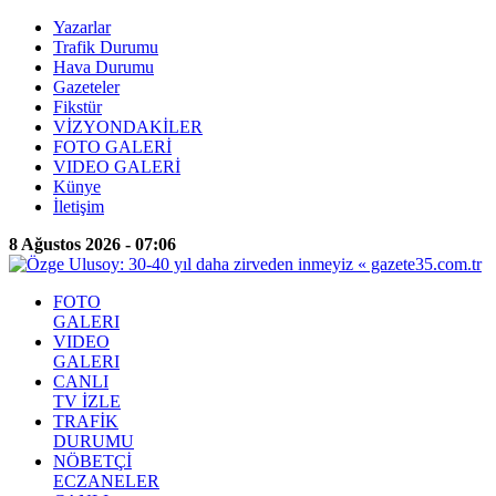
Yazarlar
Trafik Durumu
Hava Durumu
Gazeteler
Fikstür
VİZYONDAKİLER
FOTO GALERİ
VIDEO GALERİ
Künye
İletişim
8 Ağustos 2026 - 07:06
FOTO
GALERI
VIDEO
GALERI
CANLI
TV İZLE
TRAFİK
DURUMU
NÖBETÇİ
ECZANELER