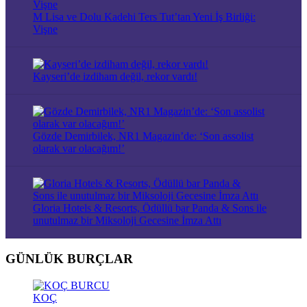
M Lisa ve Dolu Kadehi Ters Tut’tan Yeni İş Birliği:
Vişne
Kayseri’de izdiham değil, rekor vardı!
Gözde Demirbilek, NR1 Magazin’de: ‘Son assolist
olarak var olacağım!’
Gloria Hotels & Resorts, Ödüllü bar Panda & Sons ile
unutulmaz bir Miksoloji Gecesine İmza Attı
GÜNLÜK BURÇLAR
KOÇ