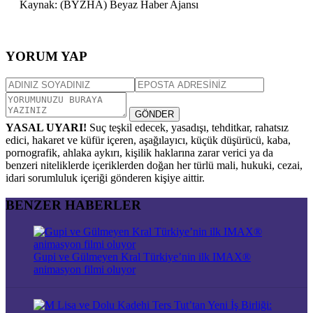
Kaynak: (BYZHA) Beyaz Haber Ajansı
YORUM YAP
GÖNDER
YASAL UYARI!
Suç teşkil edecek, yasadışı, tehditkar, rahatsız
edici, hakaret ve küfür içeren, aşağılayıcı, küçük düşürücü, kaba,
pornografik, ahlaka aykırı, kişilik haklarına zarar verici ya da
benzeri niteliklerde içeriklerden doğan her türlü mali, hukuki, cezai,
idari sorumluluk içeriği gönderen kişiye aittir.
BENZER HABERLER
Gupi ve Gülmeyen Kral Türkiye’nin ilk IMAX®
animasyon filmi oluyor