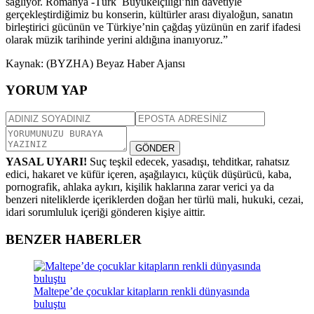
sağlıyor. Romanya -Türk Büyükelçiliği’nin davetiyle
gerçekleştirdiğimiz bu konserin, kültürler arası diyaloğun, sanatın
birleştirici gücünün ve Türkiye’nin çağdaş yüzünün en zarif ifadesi
olarak müzik tarihinde yerini aldığına inanıyoruz.”
Kaynak: (BYZHA) Beyaz Haber Ajansı
YORUM YAP
GÖNDER
YASAL UYARI!
Suç teşkil edecek, yasadışı, tehditkar, rahatsız
edici, hakaret ve küfür içeren, aşağılayıcı, küçük düşürücü, kaba,
pornografik, ahlaka aykırı, kişilik haklarına zarar verici ya da
benzeri niteliklerde içeriklerden doğan her türlü mali, hukuki, cezai,
idari sorumluluk içeriği gönderen kişiye aittir.
BENZER HABERLER
Maltepe’de çocuklar kitapların renkli dünyasında
buluştu