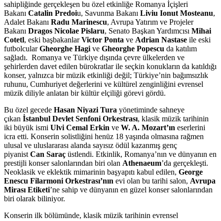
sahipliğinde gerçekleşen bu özel etkinliğe Romanya İçişleri
Bakanı
Catalin Predoi
u, Savunma Bakanı
Liviu Ionut Mosteanu
,
Adalet Bakanı
Radu Marinescu
, Avrupa Yatırım ve Projeler
Bakanı
Dragos Nicolae Pislaru
, Senato Başkan Yardımcısı
Mihai
Cotetl
, eski başbakanlar
Victor Ponta
ve
Adrian Nastase
ile eski
futbolcular
Gheorghe Hagi
ve
Gheorghe Popescu
da katılım
sağladı. Romanya ve Türkiye dışında çevre ülkelerden ve
şehirlerden davet edilen bürokratlar ile seçkin konukların da katıldığı
konser, yalnızca bir müzik etkinliği değil; Türkiye’nin bağımsızlık
ruhunu, Cumhuriyet değerlerini ve kültürel zenginliğini evrensel
müzik diliyle anlatan bir kültür elçiliği görevi gördü.
Bu özel gecede
Hasan Niyazi Tura
yönetiminde sahneye
çıkan
İstanbul Devlet Senfoni Orkestrası
, klasik müzik tarihinin
iki büyük ismi
Ulvi Cemal Erkin
ve
W. A. Mozart’ın
eserlerini
icra etti. Konserin solistliğini henüz 18 yaşında olmasına rağmen
ulusal ve uluslararası alanda sayısız ödül kazanmış genç
piyanist
Can Saraç
üstlendi. Etkinlik, Romanya’nın ve dünyanın en
prestijli konser salonlarından biri olan
Athenaeum
’da gerçekleşti.
Neoklasik ve eklektik mimarinin başyapıtı kabul edilen,
George
Enescu Filarmoni Orkestrası’nın
evi olan bu tarihi salon,
Avrupa
Mirası Etiketi
’ne sahip ve dünyanın en güzel konser salonlarından
biri olarak biliniyor.
Konserin ilk bölümünde, klasik müzik tarihinin evrensel