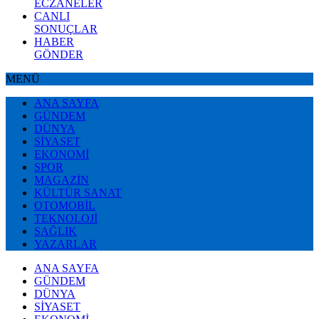
ECZANELER
CANLI
SONUÇLAR
HABER
GÖNDER
MENÜ
ANA SAYFA
GÜNDEM
DÜNYA
SİYASET
EKONOMİ
SPOR
MAGAZİN
KÜLTÜR SANAT
OTOMOBİL
TEKNOLOJİ
SAĞLIK
YAZARLAR
ANA SAYFA
GÜNDEM
DÜNYA
SİYASET