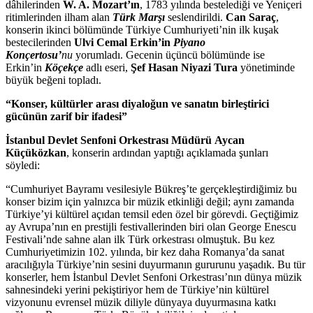
dâhilerinden
W. A. Mozart’ın
, 1783 yılında bestelediği ve Yeniçeri
ritimlerinden ilham alan
Türk Marşı
seslendirildi.
Can Saraç
,
konserin ikinci bölümünde Türkiye Cumhuriyeti’nin ilk kuşak
bestecilerinden
Ulvi Cemal Erkin’in
Piyano
Konçertosu’
nu
yorumladı. Gecenin üçüncü bölümünde ise
Erkin’in
Köçekçe
adlı eseri,
Şef
Hasan Niyazi Tura
yönetiminde
büyük beğeni topladı.
“Konser, kültürler arası diyaloğun ve sanatın birleştirici
gücünün zarif bir ifadesi”
İstanbul Devlet Senfoni Orkestrası Müdürü
Aycan
Küçüközkan
, konserin ardından yaptığı açıklamada şunları
söyledi:
“Cumhuriyet Bayramı vesilesiyle Bükreş’te gerçekleştirdiğimiz bu
konser bizim için yalnızca bir müzik etkinliği değil; aynı zamanda
Türkiye’yi kültürel açıdan temsil eden özel bir görevdi. Geçtiğimiz
ay Avrupa’nın en prestijli festivallerinden biri olan George Enescu
Festivali’nde sahne alan ilk Türk orkestrası olmuştuk. Bu kez
Cumhuriyetimizin 102. yılında, bir kez daha Romanya’da sanat
aracılığıyla Türkiye’nin sesini duyurmanın gururunu yaşadık. Bu tür
konserler, hem İstanbul Devlet Senfoni Orkestrası’nın dünya müzik
sahnesindeki yerini pekiştiriyor hem de Türkiye’nin kültürel
vizyonunu evrensel müzik diliyle dünyaya duyurmasına katkı