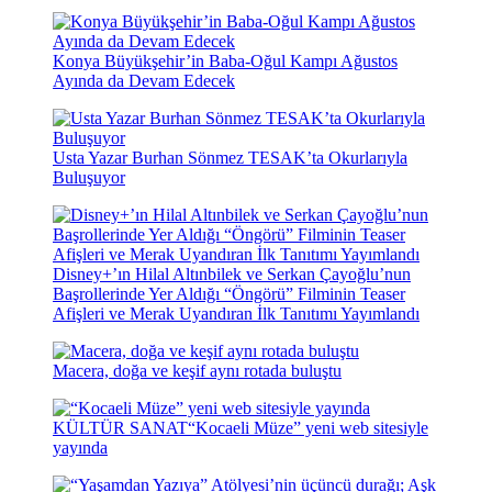
Konya Büyükşehir’in Baba-Oğul Kampı Ağustos
Ayında da Devam Edecek
Usta Yazar Burhan Sönmez TESAK’ta Okurlarıyla
Buluşuyor
Disney+’ın Hilal Altınbilek ve Serkan Çayoğlu’nun
Başrollerinde Yer Aldığı “Öngörü” Filminin Teaser
Afişleri ve Merak Uyandıran İlk Tanıtımı Yayımlandı
Macera, doğa ve keşif aynı rotada buluştu
KÜLTÜR SANAT
“Kocaeli Müze” yeni web sitesiyle
yayında