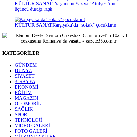
KÜLTÜR SANAT
“Yaşamdan Yazıya” Atölyesi’nin
üçüncü durağı; Aşk
KÜLTÜR SANAT
Karşıyaka’da “sokak” çocukların!
KATEGORİLER
GÜNDEM
DÜNYA
SİYASET
3. SAYFA
EKONOMİ
EĞİTİM
MAGAZİN
OTOMOBİL
SAĞLIK
SPOR
TEKNOLOJİ
VIDEO GALERİ
FOTO GALERİ
VİZYONDAKİLER