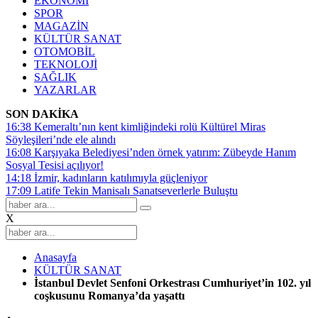
EKONOMİ
SPOR
MAGAZİN
KÜLTÜR SANAT
OTOMOBİL
TEKNOLOJİ
SAĞLIK
YAZARLAR
SON DAKİKA
16:38
Kemeraltı’nın kent kimliğindeki rolü Kültürel Miras
Söyleşileri’nde ele alındı
16:08
Karşıyaka Belediyesi’nden örnek yatırım: Zübeyde Hanım
Sosyal Tesisi açılıyor!
14:18
İzmir, kadınların katılımıyla güçleniyor
17:09
Latife Tekin Manisalı Sanatseverlerle Buluştu
X
Anasayfa
KÜLTÜR SANAT
İstanbul Devlet Senfoni Orkestrası Cumhuriyet’in 102. yıl
coşkusunu Romanya’da yaşattı