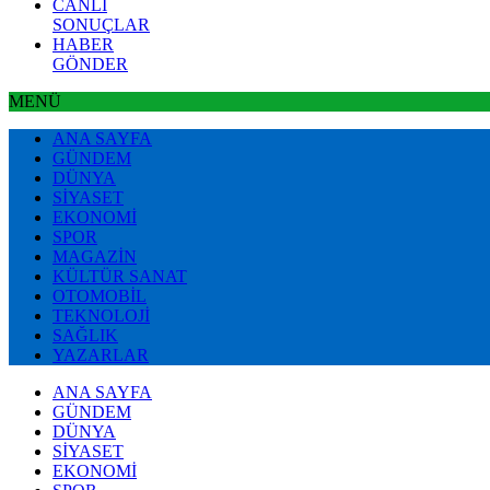
CANLI
SONUÇLAR
HABER
GÖNDER
MENÜ
ANA SAYFA
GÜNDEM
DÜNYA
SİYASET
EKONOMİ
SPOR
MAGAZİN
KÜLTÜR SANAT
OTOMOBİL
TEKNOLOJİ
SAĞLIK
YAZARLAR
ANA SAYFA
GÜNDEM
DÜNYA
SİYASET
EKONOMİ