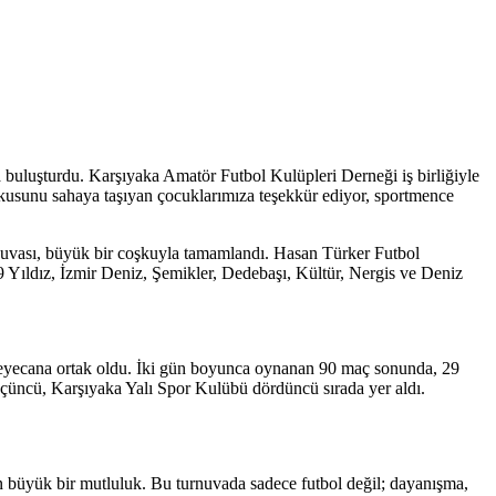
a buluşturdu. Karşıyaka Amatör Futbol Kulüpleri Derneği iş birliğiyle
kusunu sahaya taşıyan çocuklarımıza teşekkür ediyor, sportmence
nuvası, büyük bir coşkuyla tamamlandı. Hasan Türker Futbol
 Yıldız, İzmir Deniz, Şemikler, Dedebaşı, Kültür, Nergis ve Deniz
e heyecana ortak oldu. İki gün boyunca oynanan 90 maç sonunda, 29
üncü, Karşıyaka Yalı Spor Kulübü dördüncü sırada yer aldı.
in büyük bir mutluluk. Bu turnuvada sadece futbol değil; dayanışma,