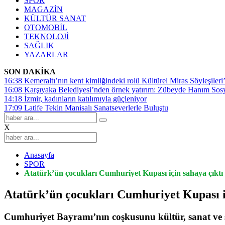
SPOR
MAGAZİN
KÜLTÜR SANAT
OTOMOBİL
TEKNOLOJİ
SAĞLIK
YAZARLAR
SON DAKİKA
16:38
Kemeraltı’nın kent kimliğindeki rolü Kültürel Miras Söyleşileri’
16:08
Karşıyaka Belediyesi’nden örnek yatırım: Zübeyde Hanım Sosyal
14:18
İzmir, kadınların katılımıyla güçleniyor
17:09
Latife Tekin Manisalı Sanatseverlerle Buluştu
X
Anasayfa
SPOR
Atatürk’ün çocukları Cumhuriyet Kupası için sahaya çıktı
Atatürk’ün çocukları Cumhuriyet Kupası i
Cumhuriyet Bayramı’nın coşkusunu kültür, sanat ve sp