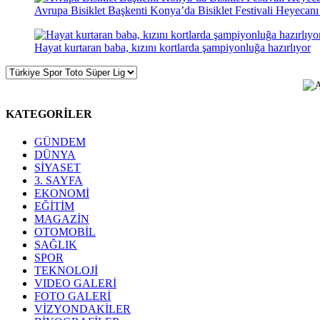
Avrupa Bisiklet Başkenti Konya’da Bisiklet Festivali Heyecanı
Hayat kurtaran baba, kızını kortlarda şampiyonluğa hazırlıyor
KATEGORİLER
GÜNDEM
DÜNYA
SİYASET
3. SAYFA
EKONOMİ
EĞİTİM
MAGAZİN
OTOMOBİL
SAĞLIK
SPOR
TEKNOLOJİ
VIDEO GALERİ
FOTO GALERİ
VİZYONDAKİLER