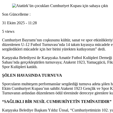
Son Güncelleme :
31 Ekim 2025 - 11:28
5 views
Cumhuriyet Bayramı’nın coşkusunu kültür, sanat ve spor etkinlikleriyl
düzenlenen U-12 Futbol Turnuvası’nda 14 takım kıyasıya mücadele et
sergiledikleri mücadele için her birini yürekten kutluyorum” dedi.
Karşıyaka Belediyesi ile Karşıyaka Amatör Futbol Kulüpleri Derneği
Sahası’nda gerçekleştirilen turnuvaya; Atakent 1923, Yamaçgücü, Fikr
Spor Kulüpleri katıldı.
ŞÖLEN HAVASINDA TURNUVA
Sporcuların muhteşem performanslar sergilediği turnuva adeta şölen h
Ekim Cumhuriyet Kupası’nın sahibi Atakent 1923 Gençlik ve Spor Ku
Turnuvanın ardından düzenlenen ödül töreninde dereceye girenlere kup
“SAĞLIKLI BİR NESİL CUMHURİYETİN TEMİNATIDIR”
Karşıyaka Belediye Başkanı Yıldız Ünsal, “Cumhuriyetimizin 102. yılı