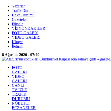
Yazarlar
Trafik Durumu
Hava Durumu
Gazeteler
Fikstür
VİZYONDAKİLER
FOTO GALERİ
VIDEO GALERİ
Künye
İletişim
8 Ağustos 2026 - 07:29
FOTO
GALERI
VIDEO
GALERI
CANLI
TV İZLE
TRAFİK
DURUMU
NÖBETÇİ
ECZANELER