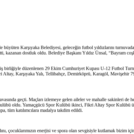
e büyüten Karşıyaka Belediyesi, geleceğin futbol yıldızlarını turnuvad
ti, kazanan dostluk oldu. Belediye Başkanı Yıldız Ünsal, “Bayram coş
 iş birliğiyle düzenlenen 29 Ekim Cumhuriyet Kupası U-12 Futbol Tur
i Altay, Karşıyaka Yalı, Tellibahçe, Demirköprü, Karagöl, Mavişehir 79
avasında geçti. Maçları izlemeye gelen aileler ve mahalle sakinleri d
lübü oldu. Yamaçgücü Spor Kulübü ikinci, Fikri Altay Spor Kulübü üç
a, tüm katılımcılara madalya takdim edildi.
nı, çocuklarımızın enerjisi ve spora olan sevgisiyle kutlamak bizim iç