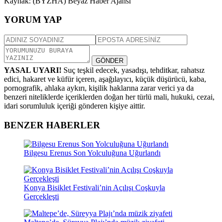
Kaynak: (BYZHA) Beyaz Haber Ajansı
YORUM YAP
GÖNDER
YASAL UYARI!
Suç teşkil edecek, yasadışı, tehditkar, rahatsız
edici, hakaret ve küfür içeren, aşağılayıcı, küçük düşürücü, kaba,
pornografik, ahlaka aykırı, kişilik haklarına zarar verici ya da
benzeri niteliklerde içeriklerden doğan her türlü mali, hukuki, cezai,
idari sorumluluk içeriği gönderen kişiye aittir.
BENZER HABERLER
Bilgesu Erenus Son Yolculuğuna Uğurlandı
Konya Bisiklet Festivali’nin Açılışı Coşkuyla
Gerçekleşti