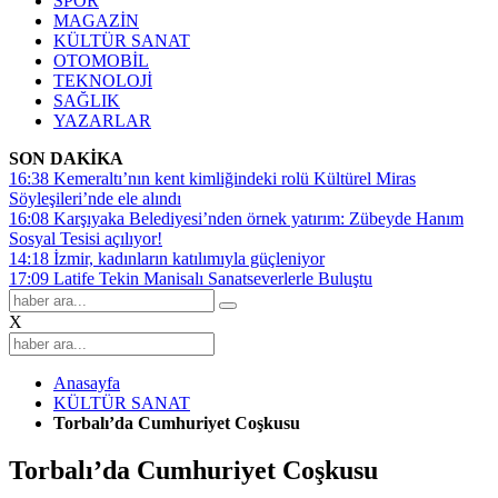
SPOR
MAGAZİN
KÜLTÜR SANAT
OTOMOBİL
TEKNOLOJİ
SAĞLIK
YAZARLAR
SON DAKİKA
16:38
Kemeraltı’nın kent kimliğindeki rolü Kültürel Miras
Söyleşileri’nde ele alındı
16:08
Karşıyaka Belediyesi’nden örnek yatırım: Zübeyde Hanım
Sosyal Tesisi açılıyor!
14:18
İzmir, kadınların katılımıyla güçleniyor
17:09
Latife Tekin Manisalı Sanatseverlerle Buluştu
X
Anasayfa
KÜLTÜR SANAT
Torbalı’da Cumhuriyet Coşkusu
Torbalı’da Cumhuriyet Coşkusu