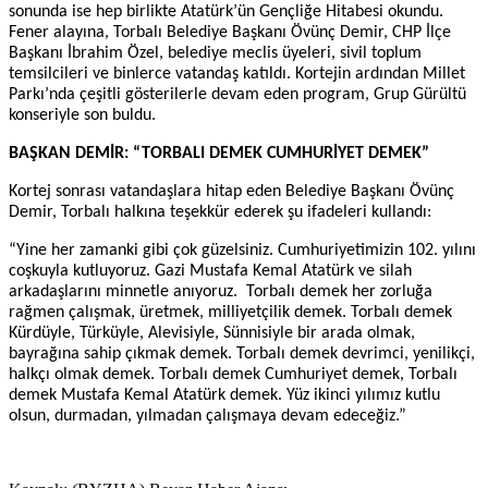
sonunda ise hep birlikte Atatürk’ün Gençliğe Hitabesi okundu.
Fener alayına, Torbalı Belediye Başkanı Övünç Demir, CHP İlçe
Başkanı İbrahim Özel, belediye meclis üyeleri, sivil toplum
temsilcileri ve binlerce vatandaş katıldı. Kortejin ardından Millet
Parkı’nda çeşitli gösterilerle devam eden program, Grup Gürültü
konseriyle son buldu.
BAŞKAN DEMİR: “TORBALI DEMEK CUMHURİYET DEMEK”
Kortej sonrası vatandaşlara hitap eden Belediye Başkanı Övünç
Demir, Torbalı halkına teşekkür ederek şu ifadeleri kullandı:
“Yine her zamanki gibi çok güzelsiniz. Cumhuriyetimizin 102. yılını
coşkuyla kutluyoruz. Gazi Mustafa Kemal Atatürk ve silah
arkadaşlarını minnetle anıyoruz. Torbalı demek her zorluğa
rağmen çalışmak, üretmek, milliyetçilik demek. Torbalı demek
Kürdüyle, Türküyle, Alevisiyle, Sünnisiyle bir arada olmak,
bayrağına sahip çıkmak demek. Torbalı demek devrimci, yenilikçi,
halkçı olmak demek. Torbalı demek Cumhuriyet demek, Torbalı
demek Mustafa Kemal Atatürk demek. Yüz ikinci yılımız kutlu
olsun, durmadan, yılmadan çalışmaya devam edeceğiz.”