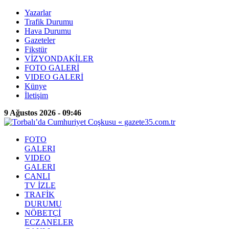
Yazarlar
Trafik Durumu
Hava Durumu
Gazeteler
Fikstür
VİZYONDAKİLER
FOTO GALERİ
VIDEO GALERİ
Künye
İletişim
9 Ağustos 2026 - 09:46
FOTO
GALERI
VIDEO
GALERI
CANLI
TV İZLE
TRAFİK
DURUMU
NÖBETÇİ
ECZANELER