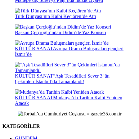
Maltepe’de, Süreyya Plajı’nda müzik ziyafeti
Türk Dünyası’nın Kalbi Keçiören’de Attı
Başkan Çerçioğlu’ndan Didim’de Yaz Konseri
KÜLTÜR SANAT
Avrupa Drama Buluşmaları gençleri
İzmir’de
KÜLTÜR SANAT
“Aşk Tesadüfleri Sever 3″ün
Çekimleri İstanbul’da Tamamlandı!
KÜLTÜR SANAT
Mudanya’da Tarihin Kalbi Yeniden
Atacak
KATEGORİLER
GÜNDEM