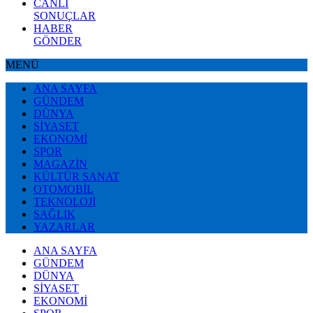
CANLI
SONUÇLAR
HABER
GÖNDER
MENÜ
ANA SAYFA
GÜNDEM
DÜNYA
SİYASET
EKONOMİ
SPOR
MAGAZİN
KÜLTÜR SANAT
OTOMOBİL
TEKNOLOJİ
SAĞLIK
YAZARLAR
ANA SAYFA
GÜNDEM
DÜNYA
SİYASET
EKONOMİ