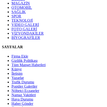
MAGAZİN
OTOMOBİL
SAĞLIK
SPOR
TEKNOLOJİ
VIDEO GALERİ
FOTO GALERİ
VİZYONDAKİLER
BİYOGRAFİLER
SAYFALAR
Firma Ekle
Gizlilik Politikası
Tüm Manşet Haberleri
Künye
İletişim
Yazarlar
Trafik Durumu
Popüler Galeriler
Nöbetçi Eczaneler
Namaz Vakitleri
Hava Durumu
Haber Gönder