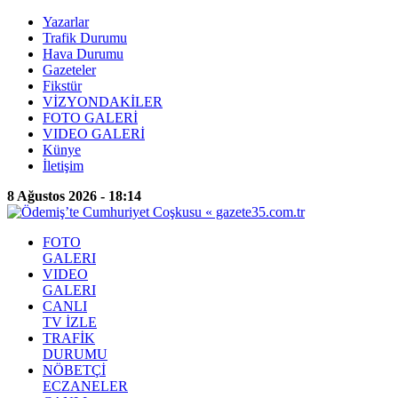
Yazarlar
Trafik Durumu
Hava Durumu
Gazeteler
Fikstür
VİZYONDAKİLER
FOTO GALERİ
VIDEO GALERİ
Künye
İletişim
8 Ağustos 2026 - 18:14
FOTO
GALERI
VIDEO
GALERI
CANLI
TV İZLE
TRAFİK
DURUMU
NÖBETÇİ
ECZANELER