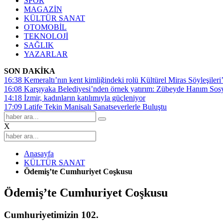
SPOR
MAGAZİN
KÜLTÜR SANAT
OTOMOBİL
TEKNOLOJİ
SAĞLIK
YAZARLAR
SON DAKİKA
16:38
Kemeraltı’nın kent kimliğindeki rolü Kültürel Miras Söyleşileri’
16:08
Karşıyaka Belediyesi’nden örnek yatırım: Zübeyde Hanım Sosyal
14:18
İzmir, kadınların katılımıyla güçleniyor
17:09
Latife Tekin Manisalı Sanatseverlerle Buluştu
X
Anasayfa
KÜLTÜR SANAT
Ödemiş’te Cumhuriyet Coşkusu
Ödemiş’te Cumhuriyet Coşkusu
Cumhuriyetimizin 102.