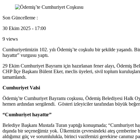
Son Güncelleme :
30 Ekim 2025 - 17:00
9 views
Cumhuriyetimizin 102. yılı Ödemiş’te coşkulu bir şekilde yaşandı. Bi
hayattır” vurgusu yaptı.
29 Ekim Cumhuriyet Bayramı için hazırlanan fener alayı, Ödemiş Bel
CHP İlçe Başkanı Bülent Eker, meclis üyeleri, sivil toplum kuruluşların
tamamlandı.
Cumhuriyet Valsi
Ödemiş’te Cumhuriyet Bayramı coşkusu, Ödemiş Belediyesi Halk Oyunlar
hemen ardından sergilendi. Gösteri izleyiciler tarafından büyük beğen
“Cumhuriyet hayattır”
Belediye Başkanı Mustafa Turan yaptığı konuşmada; “Cumhuriyet hay
dışında bir seçeneğimiz yok. Ülkemizin çevresindeki ateş çemberine 
aldığımız güç ve sorumlulukla, birinci vazifemizi gerekirse canımız pa