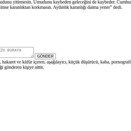
 umudunu yitirmesin. Umudunu kaybeden geleceğini de kaybeder. Cumhur
mse karanlıktan korkmasın. Aydınlık karanlığı daima yener” dedi.
GÖNDER
i, hakaret ve küfür içeren, aşağılayıcı, küçük düşürücü, kaba, pornografik,
i gönderen kişiye aittir.