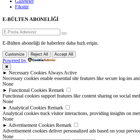
Gazeteler
Fikstür
E-BÜLTEN ABONELİĞİ
E-Bülten aboneliği ile haberlere daha hızlı erişin.
Customize
Reject All
Accept All
Powered by
✖
►
Necessary Cookies
Always Active
Necessary cookies enable essential site features like secure log-ins a
None
►
Functional Cookies
Remark
Functional cookies support features like content sharing on social medi
None
►
Analytical Cookies
Remark
Analytical cookies track visitor interactions, providing insights on metr
None
►
Advertisement Cookies
Remark
Advertisement cookies deliver personalized ads based on your previous
None