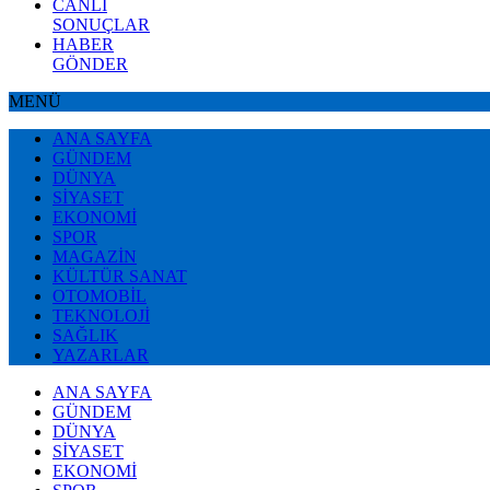
CANLI
SONUÇLAR
HABER
GÖNDER
MENÜ
ANA SAYFA
GÜNDEM
DÜNYA
SİYASET
EKONOMİ
SPOR
MAGAZİN
KÜLTÜR SANAT
OTOMOBİL
TEKNOLOJİ
SAĞLIK
YAZARLAR
ANA SAYFA
GÜNDEM
DÜNYA
SİYASET
EKONOMİ