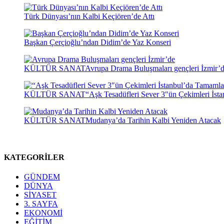
Türk Dünyası’nın Kalbi Keçiören’de Attı
Başkan Çerçioğlu’ndan Didim’de Yaz Konseri
KÜLTÜR SANAT
Avrupa Drama Buluşmaları gençleri İzmir’
KÜLTÜR SANAT
“Aşk Tesadüfleri Sever 3″ün Çekimleri İst
KÜLTÜR SANAT
Mudanya’da Tarihin Kalbi Yeniden Atacak
KATEGORİLER
GÜNDEM
DÜNYA
SİYASET
3. SAYFA
EKONOMİ
EĞİTİM