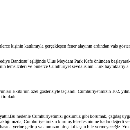
nlerce kişinin katılımıyla gerçekleşen fener alayının ardından vals gö
ediye Bandosu’ eşliğinde Ulus Meydanı Park Kafe önünden başlayarak,
ın temsilcileri ve binlerce Cumhuriyet sevdalısının Türk bayraklarıyla k
ı Ekibi’nin özel gösterisiyle taçlandı. Cumhuriyetimizin 102. yılına 
i topladı.
attır.Bu nedenle Cumhuriyetimizi gözümüz gibi korumak, çağdaş uyga
baktığımızda, Cumhuriyetimizin kuruluş felsefesinin ne kadar değerli 
hasına yerine getirip vatanımızın bir çakıl taşını bile vermeyeceğiz. Yo