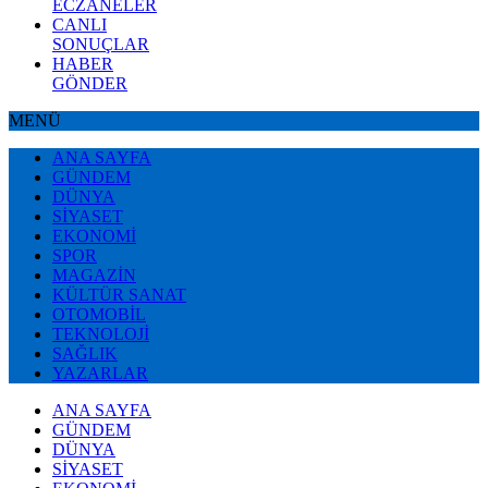
ECZANELER
CANLI
SONUÇLAR
HABER
GÖNDER
MENÜ
ANA SAYFA
GÜNDEM
DÜNYA
SİYASET
EKONOMİ
SPOR
MAGAZİN
KÜLTÜR SANAT
OTOMOBİL
TEKNOLOJİ
SAĞLIK
YAZARLAR
ANA SAYFA
GÜNDEM
DÜNYA
SİYASET