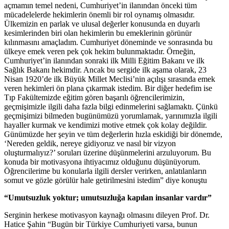
açmamın temel nedeni, Cumhuriyet’in ilanından önceki tüm
mücadelelerde hekimlerin önemli bir rol oynamış olmasıdır.
Ülkemizin en parlak ve ulusal değerler konusunda en duyarlı
kesimlerinden biri olan hekimlerin bu emeklerinin görünür
kılınmasını amaçladım. Cumhuriyet döneminde ve sonrasında bu
ülkeye emek veren pek çok hekim bulunmaktadır. Örneğin,
Cumhuriyet’in ilanından sonraki ilk Milli Eğitim Bakanı ve ilk
Sağlık Bakanı hekimdir. Ancak bu sergide ilk aşama olarak, 23
Nisan 1920’de ilk Büyük Millet Meclisi’nin açılışı sırasında emek
veren hekimleri ön plana çıkarmak istedim. Bir diğer hedefim ise
Tıp Fakültemizde eğitim gören başarılı öğrencilerimizin,
geçmişimizle ilgili daha fazla bilgi edinmelerini sağlamaktı. Çünkü
geçmişimizi bilmeden bugünümüzü yorumlamak, yarınımızla ilgili
hayaller kurmak ve kendimizi motive etmek çok kolay değildir.
Günümüzde her şeyin ve tüm değerlerin hızla eskidiği bir dönemde,
‘Nereden geldik, nereye gidiyoruz ve nasıl bir vizyon
oluşturmalıyız?’ soruları üzerine düşünmelerini arzuluyorum. Bu
konuda bir motivasyona ihtiyacımız olduğunu düşünüyorum.
Öğrencilerime bu konularla ilgili dersler verirken, anlatılanların
somut ve gözle görülür hale getirilmesini istedim” diye konuştu
“Umutsuzluk yoktur; umutsuzluğa kapılan insanlar vardır”
Serginin herkese motivasyon kaynağı olmasını dileyen Prof. Dr.
Hatice Şahin “Bugün bir Türkiye Cumhuriyeti varsa, bunun