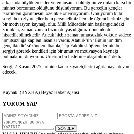
arkasında büyük emekler veren insanlar olduğunu ve onlara karşı bir
minnet borcumuz olduğunu düşünüyorum. Bu gerçeğin gençler
tarafından görülmesini özellikle önemsiyorum. Umuyorum ki bu
sergi, hem ziyaretçiler hem personelimiz hem de öğrencilerimiz için
bir motivasyon kaynağı olur. Milli Mücadele’nin başlangıcındaki
zorluklar, zaman zaman bizim de yaşadığımız dönemlerde
hissedilebilmektedir. Ancak hiçbir zaman umutsuzluk yoktur; sadece
umutsuzluğa kapılan insanlar vardır. Atatürk’ün ‘Bütün ümidim
gençliktedir’ sözünden ilhamla, Tıp Fakültesi öğrencilerinin bu
sergiyi görerek kendileri için bir umut ve motivasyon kaynağı
bulmalarını diliyorum. Umarım bu hedefime ulaşabilirim” dedi.
Sergi, 7 Kasım 2025 tarihine kadar ziyaretçilerini ağırlamaya devam
edecek.
Kaynak: (BYZHA) Beyaz Haber Ajansı
YORUM YAP
GÖNDER