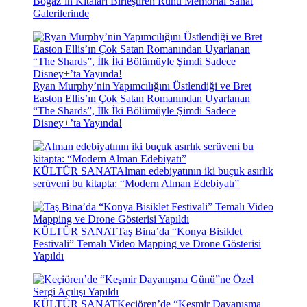
Boğaz’ın Kıtaları Birleştiren Ruhu Memorial Sanat
Galerilerinde
Ryan Murphy’nin Yapımcılığını Üstlendiği ve Bret
Easton Ellis’ın Çok Satan Romanından Uyarlanan
“The Shards”, İlk İki Bölümüyle Şimdi Sadece
Disney+’ta Yayında!
KÜLTÜR SANAT
Alman edebiyatının iki buçuk asırlık
serüveni bu kitapta: “Modern Alman Edebiyatı”
KÜLTÜR SANAT
Taş Bina’da “Konya Bisiklet
Festivali” Temalı Video Mapping ve Drone Gösterisi
Yapıldı
KÜLTÜR SANAT
Keçiören’de “Keşmir Dayanışma