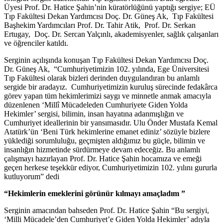
Üyesi Prof. Dr. Hatice Şahin’nin küratörlüğünü yaptığı sergiye; EÜ
Tıp Fakültesi Dekan Yardımcısı Doç. Dr. Güneş Ak, Tıp Fakültesi
Başhekim Yardımcıları Prof. Dr. Tahir Atik, Prof. Dr. Serkan
Ertugay, Doç. Dr. Sercan Yalçınlı, akademisyenler, sağlık çalışanları
ve öğrenciler katıldı.
Serginin açılışında konuşan Tıp Fakültesi Dekan Yardımcısı Doç.
Dr. Güneş Ak, “Cumhuriyetimizin 102. yılında, Ege Üniversitesi
Tıp Fakültesi olarak bizleri derinden duygulandıran bu anlamlı
sergide bir aradayız. Cumhuriyetimizin kuruluş sürecinde fedakârca
görev yapan tüm hekimlerimizi saygı ve minnetle anmak amacıyla
düzenlenen ‘Millî Mücadeleden Cumhuriyete Giden Yolda
Hekimler’ sergisi, bilimin, insan hayatına adanmışlığın ve
Cumhuriyet ideallerinin bir yansımasıdır. Ulu Önder Mustafa Kemal
Atatürk’ün ‘Beni Türk hekimlerine emanet ediniz’ sözüyle bizlere
yüklediği sorumluluğu, geçmişten aldığımız bu güçle, bilimin ve
insanlığın hizmetinde sürdürmeye devam edeceğiz. Bu anlamlı
çalışmayı hazırlayan Prof. Dr. Hatice Şahin hocamıza ve emeği
geçen herkese teşekkür ediyor, Cumhuriyetimizin 102. yılını gururla
kutluyorum” dedi
“Hekimlerin emeklerini görünür kılmayı amaçladım ”
Serginin amacından bahseden Prof. Dr. Hatice Şahin “Bu sergiyi,
‘Milli Mücadele’den Cumhuriyet’e Giden Yolda Hekimler’ adıyla