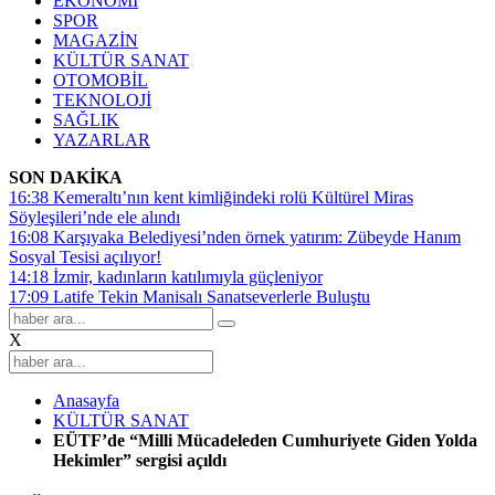
EKONOMİ
SPOR
MAGAZİN
KÜLTÜR SANAT
OTOMOBİL
TEKNOLOJİ
SAĞLIK
YAZARLAR
SON DAKİKA
16:38
Kemeraltı’nın kent kimliğindeki rolü Kültürel Miras
Söyleşileri’nde ele alındı
16:08
Karşıyaka Belediyesi’nden örnek yatırım: Zübeyde Hanım
Sosyal Tesisi açılıyor!
14:18
İzmir, kadınların katılımıyla güçleniyor
17:09
Latife Tekin Manisalı Sanatseverlerle Buluştu
X
Anasayfa
KÜLTÜR SANAT
EÜTF’de “Milli Mücadeleden Cumhuriyete Giden Yolda
Hekimler” sergisi açıldı