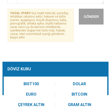
YASAL UYARI!
Suç teşkil edecek, yasadışı,
GÖNDER
tehditkar, rahatsız edici, hakaret ve küfür
içeren, aşağılayıcı, küçük düşürücü, kaba,
pornografik, ahlaka aykırı, kişilik haklarına
zarar verici ya da benzeri niteliklerde
içeriklerden doğan her türlü mali, hukuki,
cezai, idari sorumluluk içeriği gönderen
kişiye aittir.
DÖVİZ KURU
BIST100
DOLAR
EURO
BITCOIN
ÇEYREK ALTIN
GRAM ALTIN