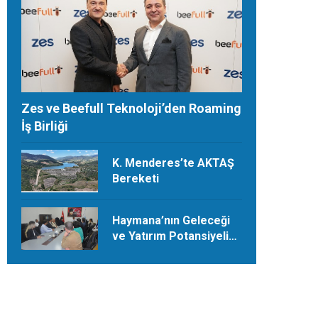
Zes ve Beefull Teknoloji’den Roaming
İş Birliği
K. Menderes’te AKTAŞ
Bereketi
Haymana’nın Geleceği
ve Yatırım Potansiyeli
Masaya Yatırıldı