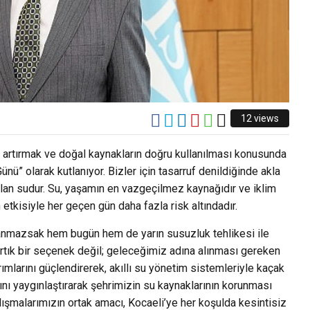
12 views
ni artırmak ve doğal kaynakların doğru kullanılması konusunda
nü” olarak kutlanıyor. Bizler için tasarruf denildiğinde akla
lan sudur. Su, yaşamın en vazgeçilmez kaynağıdır ve iklim
ın etkisiyle her geçen gün daha fazla risk altındadır.
llanmazsak hem bugün hem de yarın susuzluk tehlikesi ile
 artık bir seçenek değil; geleceğimiz adına alınması gereken
tırımlarını güçlendirerek, akıllı su yönetim sistemleriyle kaçak
ını yaygınlaştırarak şehrimizin su kaynaklarının korunması
lışmalarımızın ortak amacı, Kocaeli’ye her koşulda kesintisiz