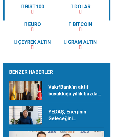
BIST100
DOLAR
EURO
BITCOIN
ÇEYREK ALTIN
GRAM ALTIN
BENZER HABERLER
VakıfBank’ın aktif
büyüklüğü yıllık bazda
yüzde 28 artışla 5,8
trilyon TL’yi aştı
YEDAŞ, Enerjinin
Geleceğini
Şekillendirecek Genç
Yetenekleri Arıyor