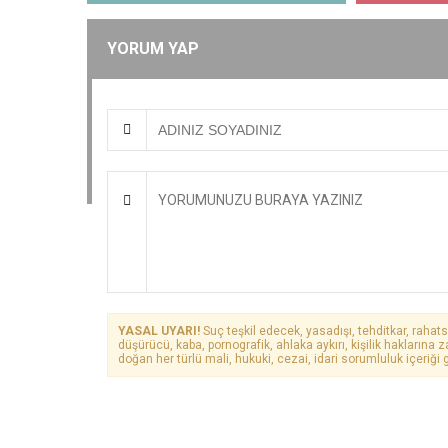
YORUM YAP
YASAL UYARI!
Suç teşkil edecek, yasadışı, tehditkar, rahats
düşürücü, kaba, pornografik, ahlaka aykırı, kişilik haklarına z
doğan her türlü mali, hukuki, cezai, idari sorumluluk içeriği g