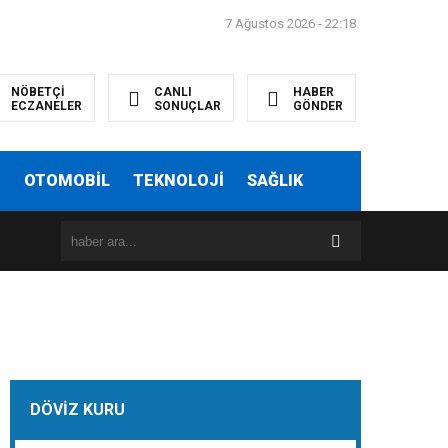
7 Ağustos 2026 - 22:18
NÖBETÇİ
CANLI
HABER
ECZANELER
SONUÇLAR
GÖNDER
T
OTOMOBİL
TEKNOLOJİ
SAĞLIK
DÖVİZ KURU