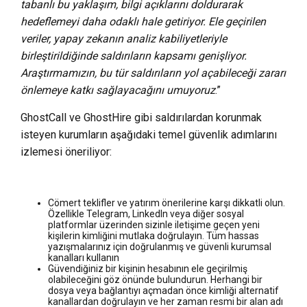
tabanlı bu yaklaşım, bilgi açıklarını doldurarak
hedeflemeyi daha odaklı hale getiriyor. Ele geçirilen
veriler, yapay zekanın analiz kabiliyetleriyle
birleştirildiğinde saldırıların kapsamı genişliyor.
Araştırmamızın, bu tür saldırıların yol açabileceği zararı
önlemeye katkı sağlayacağını umuyoruz
.”
GhostCall ve GhostHire gibi saldırılardan korunmak
isteyen kurumların aşağıdaki temel güvenlik adımlarını
izlemesi öneriliyor:
Cömert teklifler ve yatırım önerilerine karşı dikkatli olun.
Özellikle Telegram, LinkedIn veya diğer sosyal
platformlar üzerinden sizinle iletişime geçen yeni
kişilerin kimliğini mutlaka doğrulayın. Tüm hassas
yazışmalarınız için doğrulanmış ve güvenli kurumsal
kanalları kullanın
Güvendiğiniz bir kişinin hesabının ele geçirilmiş
olabileceğini göz önünde bulundurun. Herhangi bir
dosya veya bağlantıyı açmadan önce kimliği alternatif
kanallardan doğrulayın ve her zaman resmi bir alan adı