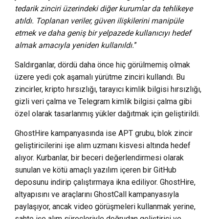
tedarik zinciri üzerindeki diğer kurumlar da tehlikeye
atıldı. Toplanan veriler, güven ilişkilerini manipüle
etmek ve daha geniş bir yelpazede kullanıcıyı hedef
almak amacıyla yeniden kullanıldı.
”
Saldırganlar, dördü daha önce hiç görülmemiş olmak
üzere yedi çok aşamalı yürütme zinciri kullandı. Bu
zincirler, kripto hırsızlığı, tarayıcı kimlik bilgisi hırsızlığı,
gizli veri çalma ve Telegram kimlik bilgisi çalma gibi
özel olarak tasarlanmış yükler dağıtmak için geliştirildi.
GhostHire kampanyasında ise APT grubu, blok zincir
geliştiricilerini işe alım uzmanı kisvesi altında hedef
alıyor. Kurbanlar, bir beceri değerlendirmesi olarak
sunulan ve kötü amaçlı yazılım içeren bir GitHub
deposunu indirip çalıştırmaya ikna ediliyor. GhostHire,
altyapısını ve araçlarını GhostCall kampanyasıyla
paylaşıyor, ancak video görüşmeleri kullanmak yerine,
sahte işe alım süreçleriyle doğrudan geliştirici ve