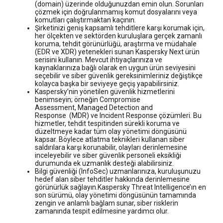
(domain) üzerinde olduğunuzdan emin olun. Sorunları
çözmek için doğrulanmamış komut dosyalarını veya
komutları çalıştırmaktan kaçının.
Şirketinizi geniş kapsamlı tehditlere karşı korumak için,
her ölçekten ve sektörden kuruluşlara gerçek zamanlı
koruma, tehdit görünürlüğü, araştırma ve müdahale
(EDR ve XDR) yetenekleri sunan Kaspersky Next ürün
serisini kullanın. Mevcut ihtiyaçlarınıza ve
kaynaklarınıza bağlı olarak en uygun ürün seviyesini
seçebilir ve siber güvenlik gereksinimleriniz değiştikçe
kolayca başka bir seviyeye geçiş yapabilirsiniz.
Kaspersky’nin yönetilen güvenlik hizmetlerini
benimseyin; örneğin Compromise
Assessment, Managed Detection and
Response (MDR) ve Incident Response çözümleri. Bu
hizmetler, tehdit tespitinden sürekli koruma ve
düzeltmeye kadar tüm olay yönetimi döngüsünü
kapsar. Böylece atlatma teknikleri kullanan siber
saldırılara karşı korunabilir, olayları derinlemesine
inceleyebilir ve siber güvenlik personeli eksikliği
durumunda ek uzmanlık desteği alabilirsiniz.
Bilgi güvenliği (InfoSec) uzmanlarınıza, kuruluşunuzu
hedef alan siber tehditler hakkında derinlemesine
görünürlük sağlayın.Kaspersky Threat Intelligence’ın en
son sürümü, olay yönetimi döngüsünün tamamında
zengin ve anlamlı bağlam sunar, siber risklerin
zamanında tespit edilmesine yardımcı olur.