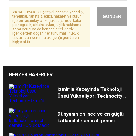
YASAL UYARI!
Suç teşkil edecek, yasadışı,
GÖNDER
tehditkar, rahatsız edici, hakaret ve küfür
içeren, aşağılayıcı, küçük düşürücü, kaba,
pornografik, ahlaka aykırı, kişilik haklarına
zarar verici ya da benzeri niteliklerde
içeriklerden doğan her türlü mali, hukuki,
cezai, idari sorumluluk içeriği gönderen
kişiye aittir.
BENZER HABERLER
İzmir’in Kuzeyinde Teknoloji
Üssü Yükseliyor: Technocity
İzmir’de İnşaat Süreci Başladı
Dünyanın en ince ve en güçlü
katlanabilir amiral gemisi
HONOR Magic V6 Türkiye’de