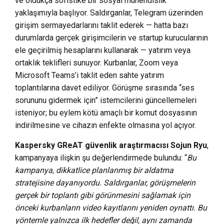
ve oldukça sofistike bir sosyal mühendislik
yaklaşımıyla başlıyor. Saldırganlar, Telegram üzerinden
girişim sermayedarlarını taklit ederek — hatta bazı
durumlarda gerçek girişimcilerin ve startup kurucularının
ele geçirilmiş hesaplarını kullanarak — yatırım veya
ortaklık teklifleri sunuyor. Kurbanlar, Zoom veya
Microsoft Teams’i taklit eden sahte yatırım
toplantılarına davet ediliyor. Görüşme sırasında “ses
sorununu gidermek için” istemcilerini güncellemeleri
isteniyor; bu eylem kötü amaçlı bir komut dosyasının
indirilmesine ve cihazın enfekte olmasına yol açıyor.
Kaspersky GReAT güvenlik araştırmacısı Sojun Ryu
,
kampanyaya ilişkin şu değerlendirmede bulundu: “
Bu
kampanya, dikkatlice planlanmış bir aldatma
stratejisine dayanıyordu. Saldırganlar, görüşmelerin
gerçek bir toplantı gibi görünmesini sağlamak için
önceki kurbanların video kayıtlarını yeniden oynattı. Bu
yöntemle yalnızca ilk hedefler değil, aynı zamanda