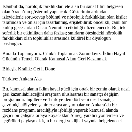
İstanbul’da, nörolojik farklılıkları ele alan bir sanat filmi belgeseli
olan Arada’nın gösterimi yapılacak. Gösterimin ardından
izleyicilerle soru-cevap bölümü ve nörolojik farklılıkları olan kişiler
tarafından ve onlar için tasarlanmış, erişilebilirlik öncelikli, canlı bir
kulüp gecesi olan Disko Neurotico etkinliği düzenlenecek. Bu, tek
seferlik bir etkinlikten daha fazlası; sınırların ötesindeki nörolojik
farklılıkları olan topluluklar arasında kültürel bir diyalogun
başlangıcı.
Burada Toplanıyoruz Çünkü Toplanmak Zorundayız: İklim Hayal
Gücünün Temeli Olarak Kamusal Alanı Geri Kazanmak
Birleşik Krallık: Get it Done
Türkiye: Ankara Aks
Bu, kamusal alanın iklim hayal gücü için ortak bir zemin olarak nasıl
geri kazanılabileceğini araştıran uluslararası bir sanatçı değişim
programıdır. İngiltere ve Türkiye’den dört yeni nesil sanatçı,
çevrimiçi atölyeler, şehirler arası araştırmalar ve Ankara’da bir
rezidans programı aracılığıyla işbirliği yaparak kamusal alanda
geçici bir çalışma ortaya koyacaklar. Süreç, yaratıcı yöntemleri ve
içgörüleri paylaşmak için bir dergi ve dijital yayınla belgelenecek.