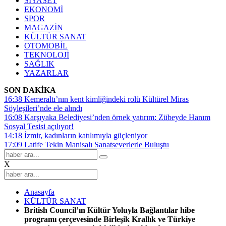
SİYASET
EKONOMİ
SPOR
MAGAZİN
KÜLTÜR SANAT
OTOMOBİL
TEKNOLOJİ
SAĞLIK
YAZARLAR
SON DAKİKA
16:38
Kemeraltı’nın kent kimliğindeki rolü Kültürel Miras
Söyleşileri’nde ele alındı
16:08
Karşıyaka Belediyesi’nden örnek yatırım: Zübeyde Hanım
Sosyal Tesisi açılıyor!
14:18
İzmir, kadınların katılımıyla güçleniyor
17:09
Latife Tekin Manisalı Sanatseverlerle Buluştu
X
Anasayfa
KÜLTÜR SANAT
British Council’ın Kültür Yoluyla Bağlantılar hibe
programı çerçevesinde Birleşik Krallık ve Türkiye