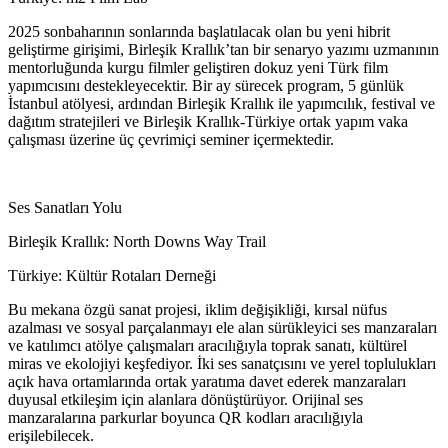
2025 sonbaharının sonlarında başlatılacak olan bu yeni hibrit
geliştirme girişimi, Birleşik Krallık’tan bir senaryo yazımı uzmanının
mentorluğunda kurgu filmler geliştiren dokuz yeni Türk film
yapımcısını destekleyecektir. Bir ay sürecek program, 5 günlük
İstanbul atölyesi, ardından Birleşik Krallık ile yapımcılık, festival ve
dağıtım stratejileri ve Birleşik Krallık-Türkiye ortak yapım vaka
çalışması üzerine üç çevrimiçi seminer içermektedir.
Ses Sanatları Yolu
Birleşik Krallık: North Downs Way Trail
Türkiye: Kültür Rotaları Derneği
Bu mekana özgü sanat projesi, iklim değişikliği, kırsal nüfus
azalması ve sosyal parçalanmayı ele alan sürükleyici ses manzaraları
ve katılımcı atölye çalışmaları aracılığıyla toprak sanatı, kültürel
miras ve ekolojiyi keşfediyor. İki ses sanatçısını ve yerel toplulukları
açık hava ortamlarında ortak yaratıma davet ederek manzaraları
duyusal etkileşim için alanlara dönüştürüyor. Orijinal ses
manzaralarına parkurlar boyunca QR kodları aracılığıyla
erişilebilecek.