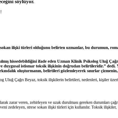
leceğini söylüyor.
okan ilişki türleri olduğunu belirten uzmanlar, bu durumun, romantik 
lanılmış hissedebildiğini ifade eden Uzman Klinik Psikolog Uluğ Çağr
ve duygusal istismar toksik ilişkinin doğrudan belirtileridir.” dedi.
ındalık oluşturmanın, belirtileri gözlemleyerek sınırlar çizmenin,
Çağrı Beyaz, toksik ilişkilerin belirtileri, nedenleri, kişiler üzerind
larak zarar veren, zehirleyen ve uzak durulması gereken durumları çağ
zedeleyen, strese sokan ilişki türleri için kullanılır. Toksik ilişkiler, ro