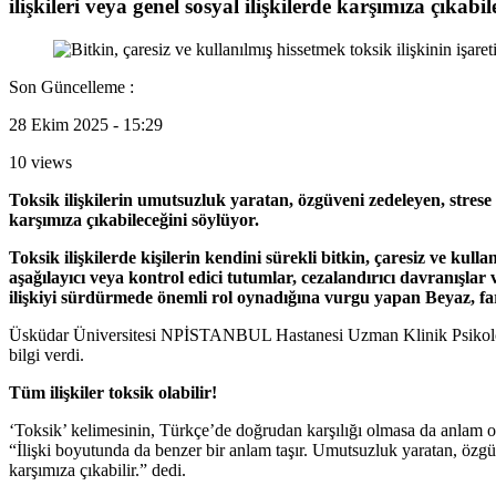
ilişkileri veya genel sosyal ilişkilerde karşımıza çıkabi
Son Güncelleme :
28 Ekim 2025 - 15:29
10 views
Toksik ilişkilerin umutsuzluk yaratan, özgüveni zedeleyen, strese s
karşımıza çıkabileceğini söylüyor.
Toksik ilişkilerde kişilerin kendini sürekli bitkin, çaresiz ve kul
aşağılayıcı veya kontrol edici tutumlar, cezalandırıcı davranışlar 
ilişkiyi sürdürmede önemli rol oynadığına vurgu yapan Beyaz, fark
Üsküdar Üniversitesi NPİSTANBUL Hastanesi Uzman Klinik Psikolog Uluğ 
bilgi verdi.
Tüm ilişkiler toksik olabilir!
‘Toksik’ kelimesinin, Türkçe’de doğrudan karşılığı olmasa da anlam o
“İlişki boyutunda da benzer bir anlam taşır. Umutsuzluk yaratan, özgüveni 
karşımıza çıkabilir.” dedi.