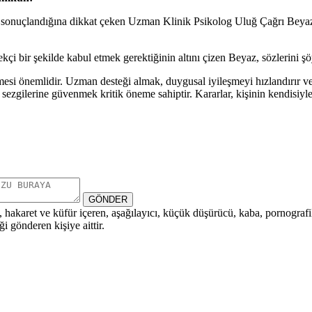
le sonuçlandığına dikkat çeken Uzman Klinik Psikolog Uluğ Çağrı Beyaz,
çi bir şekilde kabul etmek gerektiğinin altını çizen Beyaz, sözlerini ş
esi önemlidir. Uzman desteği almak, duygusal iyileşmeyi hızlandırır ve sür
sezgilerine güvenmek kritik öneme sahiptir. Kararlar, kişinin kendisiyl
GÖNDER
i, hakaret ve küfür içeren, aşağılayıcı, küçük düşürücü, kaba, pornografik,
i gönderen kişiye aittir.