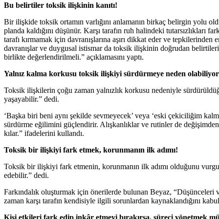
Bu belirtiler toksik ilişkinin kanıtı!
Bir ilişkide toksik ortamın varlığını anlamanın birkaç belirgin yolu oldu
planda kaldığını düşünür. Karşı tarafın ruh halindeki tutarsızlıkları f
tarafı kırmamak için davranışlarına aşırı dikkat eder ve tepkilerinden e
davranışlar ve duygusal istismar da toksik ilişkinin doğrudan belirtilerid
birlikte değerlendirilmeli.” açıklamasını yaptı.
Yalnız kalma korkusu toksik ilişkiyi sürdürmeye neden olabiliyor
Toksik ilişkilerin çoğu zaman yalnızlık korkusu nedeniyle sürdürüldü
yaşayabilir.” dedi.
‘Başka biri beni aynı şekilde sevmeyecek’ veya ‘eski çekiciliğim kalm
sürdürme eğilimini güçlendirir. Alışkanlıklar ve rutinler de değişimden
kılar.” ifadelerini kullandı.
Toksik bir ilişkiyi fark etmek, korunmanın ilk adımı!
Toksik bir ilişkiyi fark etmenin, korunmanın ilk adımı olduğunu vurgu
edebilir.” dedi.
Farkındalık oluşturmak için önerilerde bulunan Beyaz, “Düşünceleri ve d
zaman karşı tarafın kendisiyle ilgili sorunlardan kaynaklandığını kabul
Kişi etkileri fark edip inkâr etmeyi bırakırsa, süreci yönetmek 