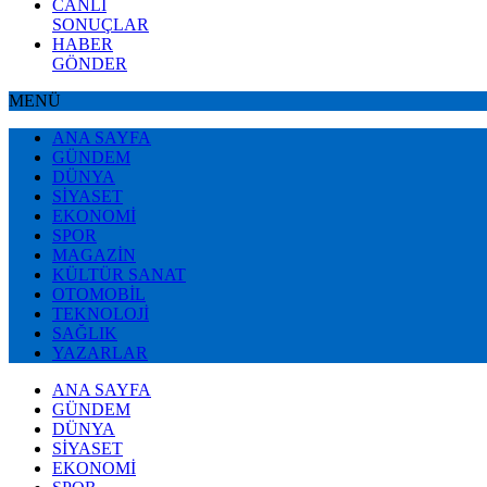
CANLI
SONUÇLAR
HABER
GÖNDER
MENÜ
ANA SAYFA
GÜNDEM
DÜNYA
SİYASET
EKONOMİ
SPOR
MAGAZİN
KÜLTÜR SANAT
OTOMOBİL
TEKNOLOJİ
SAĞLIK
YAZARLAR
ANA SAYFA
GÜNDEM
DÜNYA
SİYASET
EKONOMİ