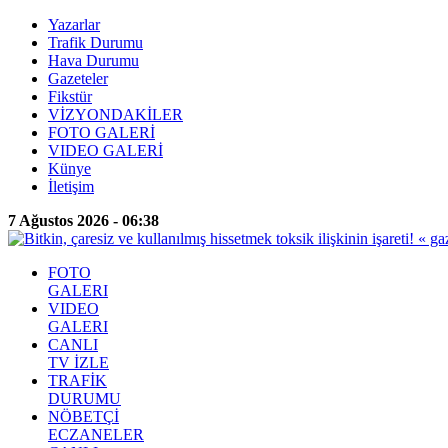
Yazarlar
Trafik Durumu
Hava Durumu
Gazeteler
Fikstür
VİZYONDAKİLER
FOTO GALERİ
VIDEO GALERİ
Künye
İletişim
7 Ağustos 2026 - 06:38
FOTO
GALERI
VIDEO
GALERI
CANLI
TV İZLE
TRAFİK
DURUMU
NÖBETÇİ
ECZANELER