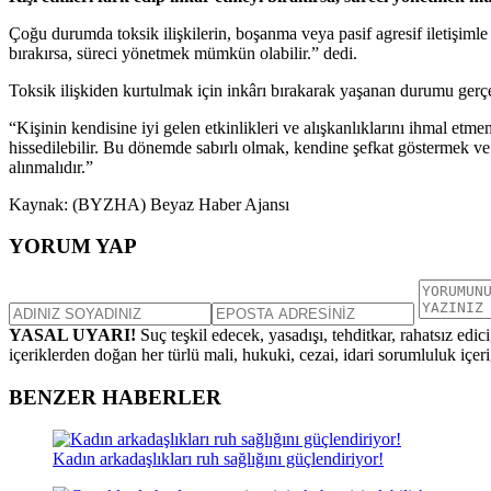
Çoğu durumda toksik ilişkilerin, boşanma veya pasif agresif iletişim
bırakırsa, süreci yönetmek mümkün olabilir.” dedi.
Toksik ilişkiden kurtulmak için inkârı bırakarak yaşanan durumu gerçek
“Kişinin kendisine iyi gelen etkinlikleri ve alışkanlıklarını ihmal etmem
hissedilebilir. Bu dönemde sabırlı olmak, kendine şefkat göstermek ve 
alınmalıdır.”
Kaynak: (BYZHA) Beyaz Haber Ajansı
YORUM YAP
YASAL UYARI!
Suç teşkil edecek, yasadışı, tehditkar, rahatsız edic
içeriklerden doğan her türlü mali, hukuki, cezai, idari sorumluluk içeriğ
BENZER HABERLER
Kadın arkadaşlıkları ruh sağlığını güçlendiriyor!