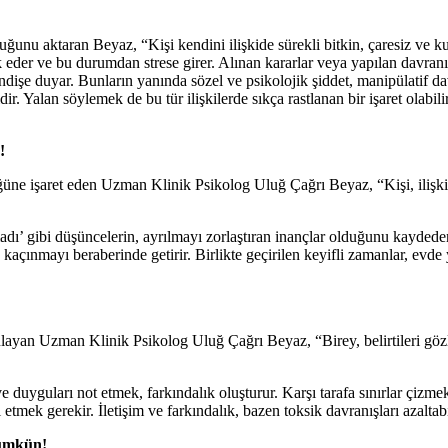
ğunu aktaran Beyaz, “Kişi kendini ilişkide sürekli bitkin, çaresiz ve kull
ark eder ve bu durumdan strese girer. Alınan kararlar veya yapılan davran
ndişe duyar. Bunların yanında sözel ve psikolojik şiddet, manipülatif dav
ir. Yalan söylemek de bu tür ilişkilerde sıkça rastlanan bir işaret olabilir
!
ğüne işaret eden Uzman Klinik Psikolog Uluğ Çağrı Beyaz, “Kişi, ilişk
adı’ gibi düşüncelerin, ayrılmayı zorlaştıran inançlar olduğunu kaydede
 kaçınmayı beraberinde getirir. Birlikte geçirilen keyifli zamanlar, evde
layan Uzman Klinik Psikolog Uluğ Çağrı Beyaz, “Birey, belirtileri gözle
uyguları not etmek, farkındalık oluşturur. Karşı tarafa sınırlar çizmek,
 etmek gerekir. İletişim ve farkındalık, bazen toksik davranışları azalt
mümkün!