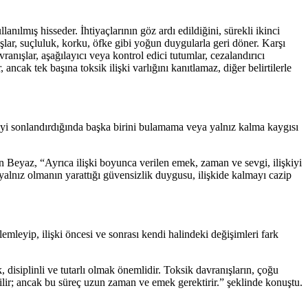
anılmış hisseder. İhtiyaçlarının göz ardı edildiğini, sürekli ikinci
ışlar, suçluluk, korku, öfke gibi yoğun duygularla geri döner. Karşı
ranışlar, aşağılayıcı veya kontrol edici tutumlar, cezalandırıcı
, ancak tek başına toksik ilişki varlığını kanıtlamaz, diğer belirtilerle
iyi sonlandırdığında başka birini bulamama veya yalnız kalma kaygısı
n Beyaz, “Ayrıca ilişki boyunca verilen emek, zaman ve sevgi, ilişkiyi
 yalnız olmanın yarattığı güvensizlik duygusu, ilişkide kalmayı cazip
mleyip, ilişki öncesi ve sonrası kendi halindeki değişimleri fark
 disiplinli ve tutarlı olmak önemlidir. Toksik davranışların, çoğu
abilir; ancak bu süreç uzun zaman ve emek gerektirir.” şeklinde konuştu.