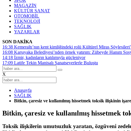
SPOR
MAGAZİN
KÜLTÜR SANAT
OTOMOBİL
TEKNOLOJİ
SAĞLIK
YAZARLAR
SON DAKİKA
16:38
Kemeraltı’nın kent kimliğindeki rolü Kültürel Miras Söyleşileri’
16:08
Karşıyaka Belediyesi’nden örnek yatırım: Zübeyde Hanım Sosyal
14:18
İzmir, kadınların katılımıyla güçleniyor
17:09
Latife Tekin Manisalı Sanatseverlerle Buluştu
X
Anasayfa
SAĞLIK
Bitkin, çaresiz ve kullanılmış hissetmek toksik ilişkinin işare
Bitkin, çaresiz ve kullanılmış hissetmek toks
Toksik ilişkilerin umutsuzluk yaratan, özgüveni zedele