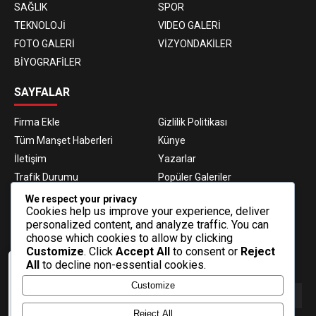
SAĞLIK
SPOR
TEKNOLOJİ
VIDEO GALERİ
FOTO GALERİ
VİZYONDAKİLER
BİYOGRAFİLER
SAYFALAR
Firma Ekle
Gizlilik Politikası
Tüm Manşet Haberleri
Künye
İletişim
Yazarlar
Trafik Durumu
Popüler Galeriler
Nöbetçi Eczaneler
Namaz Vakitleri
We respect your privacy
Cookies help us improve your experience, deliver
Hava Durumu
Haber Gönder
personalized content, and analyze traffic. You can
Gazeteler
Fikstür
choose which cookies to allow by clicking
Customize
. Click
Accept All
to consent or
Reject
E-BÜLTEN ABONELİĞİ
All
to decline non-essential cookies.
Veri politikasındaki amaçlarla sınırlı ve
Customize
mevzuata uygun şekilde çerez
konumlandırmaktayız. Detaylar için veri
politikamızı inceleyebilirsiniz.
Reject All