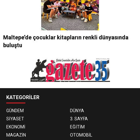
Maltepe’de çocuklar kitapların renkli dünyasında
buluştu
KATEGORİLER
GÜNDEM
DÜNYA
SİYASET
3. SAYFA
EKONOMİ
EĞİTİM
MAGAZİN
OTOMOBİL