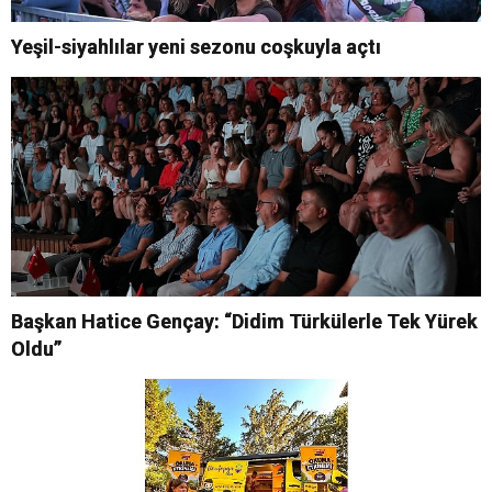
Yeşil-siyahlılar yeni sezonu coşkuyla açtı
Başkan Hatice Gençay: “Didim Türkülerle Tek Yürek
Oldu”