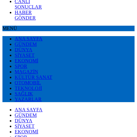
CANLI
SONUÇLAR
HABER
GÖNDER
MENÜ
ANA SAYFA
GÜNDEM
DÜNYA
SİYASET
EKONOMİ
SPOR
MAGAZİN
KÜLTÜR SANAT
OTOMOBİL
TEKNOLOJİ
SAĞLIK
YAZARLAR
ANA SAYFA
GÜNDEM
DÜNYA
SİYASET
EKONOMİ