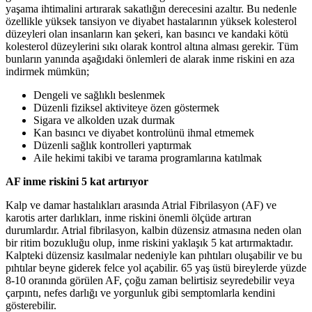
yaşama ihtimalini artırarak sakatlığın derecesini azaltır. Bu nedenle
özellikle yüksek tansiyon ve diyabet hastalarının yüksek kolesterol
düzeyleri olan insanların kan şekeri, kan basıncı ve kandaki kötü
kolesterol düzeylerini sıkı olarak kontrol altına alması gerekir. Tüm
bunların yanında aşağıdaki önlemleri de alarak inme riskini en aza
indirmek mümkün;
Dengeli ve sağlıklı beslenmek
Düzenli fiziksel aktiviteye özen göstermek
Sigara ve alkolden uzak durmak
Kan basıncı ve diyabet kontrolünü ihmal etmemek
Düzenli sağlık kontrolleri yaptırmak
Aile hekimi takibi ve tarama programlarına katılmak
AF inme riskini 5 kat artırıyor
Kalp ve damar hastalıkları arasında Atrial Fibrilasyon (AF) ve
karotis arter darlıkları, inme riskini önemli ölçüde artıran
durumlardır. Atrial fibrilasyon, kalbin düzensiz atmasına neden olan
bir ritim bozukluğu olup, inme riskini yaklaşık 5 kat artırmaktadır.
Kalpteki düzensiz kasılmalar nedeniyle kan pıhtıları oluşabilir ve bu
pıhtılar beyne giderek felce yol açabilir. 65 yaş üstü bireylerde yüzde
8-10 oranında görülen AF, çoğu zaman belirtisiz seyredebilir veya
çarpıntı, nefes darlığı ve yorgunluk gibi semptomlarla kendini
gösterebilir.