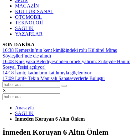
SPOR
MAGAZİN
KÜLTÜR SANAT
OTOMOBİL
TEKNOLOJİ
SAĞLIK
YAZARLAR
SON DAKİKA
16:38
Kemeraltı’nın kent kimliğindeki rolü Kültürel Miras
Söyleşileri’nde ele alındı
16:08
Karşıyaka Belediyesi’nden örnek yatırım: Zübeyde Hanım
Sosyal Tesisi açılıyor!
14:18
İzmir, kadınların katılımıyla güçleniyor
17:09
Latife Tekin Manisalı Sanatseverlerle Buluştu
X
Anasayfa
SAĞLIK
İnmeden Koruyan 6 Altın Önlem
İnmeden Koruyan 6 Altın Önlem