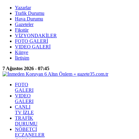
Yazarlar
Trafik Durumu
Hava Durumu
Gazeteler
Fikstür
VİZYONDAKİLER
FOTO GALERİ
VIDEO GALERİ
Künye
İletişim
7 Ağustos 2026 - 07:45
FOTO
GALERI
VIDEO
GALERI
CANLI
TV İZLE
TRAFİK
DURUMU
NÖBETÇİ
ECZANELER