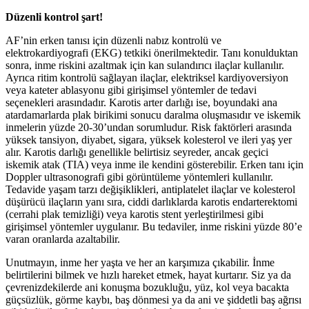
Düzenli kontrol şart!
AF’nin erken tanısı için düzenli nabız kontrolü ve
elektrokardiyografi (EKG) tetkiki önerilmektedir. Tanı konulduktan
sonra, inme riskini azaltmak için kan sulandırıcı ilaçlar kullanılır.
Ayrıca ritim kontrolü sağlayan ilaçlar, elektriksel kardiyoversiyon
veya kateter ablasyonu gibi girişimsel yöntemler de tedavi
seçenekleri arasındadır. Karotis arter darlığı ise, boyundaki ana
atardamarlarda plak birikimi sonucu daralma oluşmasıdır ve iskemik
inmelerin yüzde 20-30’undan sorumludur. Risk faktörleri arasında
yüksek tansiyon, diyabet, sigara, yüksek kolesterol ve ileri yaş yer
alır. Karotis darlığı genellikle belirtisiz seyreder, ancak geçici
iskemik atak (TIA) veya inme ile kendini gösterebilir. Erken tanı için
Doppler ultrasonografi gibi görüntüleme yöntemleri kullanılır.
Tedavide yaşam tarzı değişiklikleri, antiplatelet ilaçlar ve kolesterol
düşürücü ilaçların yanı sıra, ciddi darlıklarda karotis endarterektomi
(cerrahi plak temizliği) veya karotis stent yerleştirilmesi gibi
girişimsel yöntemler uygulanır. Bu tedaviler, inme riskini yüzde 80’e
varan oranlarda azaltabilir.
Unutmayın, inme her yaşta ve her an karşımıza çıkabilir. İnme
belirtilerini bilmek ve hızlı hareket etmek, hayat kurtarır. Siz ya da
çevrenizdekilerde ani konuşma bozukluğu, yüz, kol veya bacakta
güçsüzlük, görme kaybı, baş dönmesi ya da ani ve şiddetli baş ağrısı