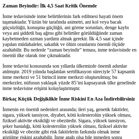
Zaman Beyindir: İlk 4,5 Saat Kritik Önemde
İnme tedavisinde inme belirtilerinin fark edilmesi hayati önem
taşımaktadır. Yüzün bir tarafında asimetri, ani kol veya bacak
güçsüzlüğü, konuşma güçlüğü, ani görme sorunları, denge kaybı
veya ani şiddetli baş ağrısı gibi belirtiler görüldüğünde zaman
kaybetmeden uzman yardımı almak gerekir. İlk 4,5 saat içinde
yapılan müdahaleler, sakatlık ve ölüm oranlarını önemli ölçüde
azaltabilir. Bu nedenle “zaman beyindir” teması, inme tedavisinde en
önemli ilke olarak öne çıkmaktadır.
İnme tedavisi konusunda son yıllarda ülkemizde önemli adımlar
atılmıştır. 2019 yılında başlatılan sertifikasyon süreciyle 57 kapsamlı
inme merkezi ve 51 birincil inme merkezi oluşturulmuş; bu
merkezler, nüfusun yaklaşık yüzde 85’ini kapsayarak ülke genelinde
inme tedavisine erişimi kolaylaştırmıştır.
Birkaç Küçük Değişiklikle İnme Riskini En Aza İndirebilirsiniz
İnmenin en önemli nedenleri arasında; ileri yaş, genetik faktörler,
sigara, yüksek tansiyon, diyabet, kötü kolesterolün yüksek olması,
fiziksel aktivite eksikliği ve obezitedir. Sigara, yüksek tansiyon,
şeker hastalığı, kötü kolesterolün yüksek olması, fiziksel aktivite
eksikliği ve obezite gibi risk faktörlerin farkında olmak inme
görülme riskini azaltabilir. İnme atağı olsa bile inmeden sonra