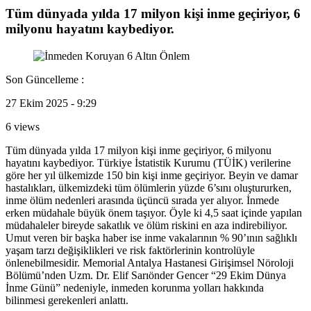
Tüm dünyada yılda 17 milyon kişi inme geçiriyor, 6
milyonu hayatını kaybediyor.
Son Güncelleme :
27 Ekim 2025 - 9:29
6 views
Tüm dünyada yılda 17 milyon kişi inme geçiriyor, 6 milyonu
hayatını kaybediyor. Türkiye İstatistik Kurumu (TÜİK) verilerine
göre her yıl ülkemizde 150 bin kişi inme geçiriyor. Beyin ve damar
hastalıkları, ülkemizdeki tüm ölümlerin yüzde 6’sını oluştururken,
inme ölüm nedenleri arasında üçüncü sırada yer alıyor. İnmede
erken müdahale büyük önem taşıyor. Öyle ki 4,5 saat içinde yapılan
müdahaleler bireyde sakatlık ve ölüm riskini en aza indirebiliyor.
Umut veren bir başka haber ise inme vakalarının % 90’ının sağlıklı
yaşam tarzı değişiklikleri ve risk faktörlerinin kontrolüyle
önlenebilmesidir. Memorial Antalya Hastanesi Girişimsel Nöroloji
Bölümü’nden Uzm. Dr. Elif Sarıönder Gencer “29 Ekim Dünya
İnme Günü” nedeniyle, inmeden korunma yolları hakkında
bilinmesi gerekenleri anlattı.