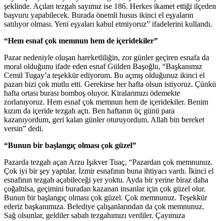
şeklinde. Açılan tezgah sayımız ise 186. Herkes ikamet ettiği ilçeden
başvuru yapabilecek. Burada önemli husus ikinci el eşyaların
satılıyor olması. Yeni eşyaları kabul etmiyoruz” ifadelerini kullandı.
“Hem esnaf çok memnun hem de içeridekiler”
Pazar nedeniyle oluşan hareketliliğin, zor günler geçiren esnafa da
moral olduğunu ifade eden esnaf Gülden Başoğlu, “Başkanımız
Cemil Tugay’a teşekkür ediyorum. Bu açmış olduğunuz ikinci el
pazarı bizi çok mutlu etti. Gerekirse her hafta olsun istiyoruz. Çünkü
hafta ortası burası bomboş oluyor. Kiralarımızı ödemekte
zorlanıyoruz. Hem esnaf çok memnun hem de içeridekiler. Benim
kızım da içeride tezgah açtı. Ben haftanın üç günü para
kazanıyordum, geri kalan günler oturuyordum. Allah bin bereket
versin” dedi.
“Bunun bir başlangıç olması çok güzel”
Pazarda tezgah açan Arzu Işıkver Tuaç, “Pazardan çok memnunuz.
Çok iyi bir şey yaptılar. İzmir esnafının buna ihtiyacı vardı. İkinci el
esnafının tezgah açabileceği yer yoktu. Ayda bir yerine biraz daha
çoğaltılsa, geçimini buradan kazanan insanlar için çok güzel olur.
Bunun bir başlangıç olması çok güzel. Çok memnunuz. Teşekkür
ederiz başkanımıza. Belediye çalışanlarından da çok memnunuz.
Sağ olsunlar, geldiler sabah tezgahımızı verdiler. Çayımıza