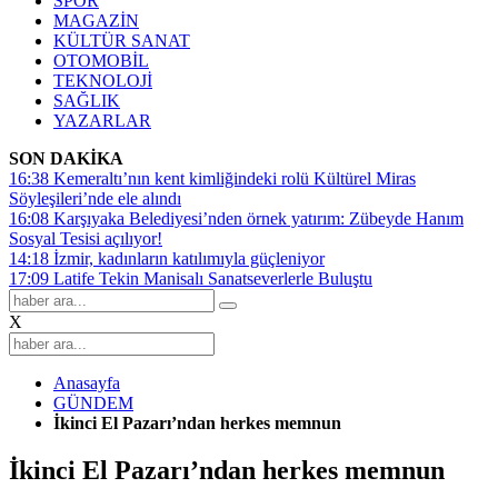
SPOR
MAGAZİN
KÜLTÜR SANAT
OTOMOBİL
TEKNOLOJİ
SAĞLIK
YAZARLAR
SON DAKİKA
16:38
Kemeraltı’nın kent kimliğindeki rolü Kültürel Miras
Söyleşileri’nde ele alındı
16:08
Karşıyaka Belediyesi’nden örnek yatırım: Zübeyde Hanım
Sosyal Tesisi açılıyor!
14:18
İzmir, kadınların katılımıyla güçleniyor
17:09
Latife Tekin Manisalı Sanatseverlerle Buluştu
X
Anasayfa
GÜNDEM
İkinci El Pazarı’ndan herkes memnun
İkinci El Pazarı’ndan herkes memnun