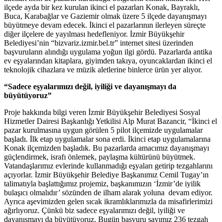
ilçede ayda bir kez kurulan ikinci el pazarları Konak, Bayraklı,
Buca, Karabağlar ve Gaziemir olmak üzere 5 ilçede dayanışmayı
büyütmeye devam edecek. İkinci el pazarlarının ilerleyen süreçte
diğer ilçelere de yayılması hedefleniyor. İzmir Büyükşehir
Belediyesi’nin “bizvariz.izmir.bel.tr” internet sitesi üzerinden
başvuruların alındığı uygulama yoğun ilgi gördü. Pazarlarda antika
ev eşyalarından kitaplara, giyimden takıya, oyuncaklardan ikinci el
teknolojik cihazlara ve müzik aletlerine binlerce ürün yer alıyor.
“Sadece eşyalarımızı değil, iyiliği ve dayanışmayı da
büyütüyoruz”
Proje hakkında bilgi veren İzmir Büyükşehir Belediyesi Sosyal
Hizmetler Dairesi Başkanlığı Yetkilisi Alp Murat Bazancir, “İkinci el
pazar kurulmasına uygun görülen 5 pilot ilçemizde uygulamalar
başladı. İlk etap uygulamalar sona erdi. İkinci etap uygulamalarına
Konak ilçemizden başladık. Bu pazarlarda amacımız dayanışmayı
güçlendirmek, israfı önlemek, paylaşma kültürünü büyütmek.
Vatandaşlarımız evlerinde kullanmadığı eşyaları getirip tezgahlarını
açıyorlar. İzmir Büyükşehir Belediye Başkanımız Cemil Tugay’ın
talimatıyla başlattığımız projemiz, başkanımızın ‘İzmir’de iyilik
bulaşıcı olmalıdır’ sözünden de ilham alarak yoluna devam ediyor.
Ayrıca aşevimizden gelen sıcak ikramlıklarımızla da misafirlerimizi
ağırlıyoruz. Çünkü biz sadece eşyalarımızı değil, iyiliği ve
dayanışmayı da büyütüyoruz. Bugün başvuru sayımız 236 tezgah