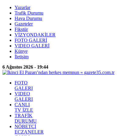
Yazarlar
Trafik Durumu
Hava Durumu
Gazeteler
Fikstür
VİZYONDAKİLER
FOTO GALERİ
VIDEO GALERİ
Künye
İletişim
6 Ağustos 2026 - 19:44
FOTO
GALERI
VIDEO
GALERI
CANLI
TV İZLE
TRAFİK
DURUMU
NÖBETÇİ
ECZANELER