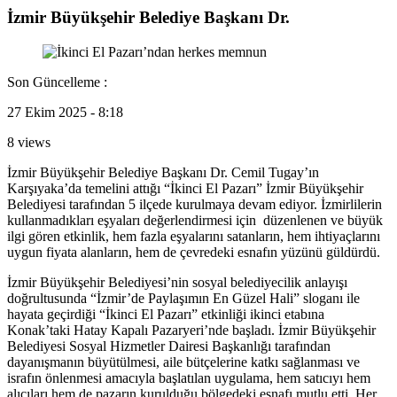
İzmir Büyükşehir Belediye Başkanı Dr.
Son Güncelleme :
27 Ekim 2025 - 8:18
8 views
İzmir Büyükşehir Belediye Başkanı Dr. Cemil Tugay’ın
Karşıyaka’da temelini attığı “İkinci El Pazarı” İzmir Büyükşehir
Belediyesi tarafından 5 ilçede kurulmaya devam ediyor. İzmirlilerin
kullanmadıkları eşyaları değerlendirmesi için düzenlenen ve büyük
ilgi gören etkinlik, hem fazla eşyalarını satanların, hem ihtiyaçlarını
uygun fiyata alanların, hem de çevredeki esnafın yüzünü güldürdü.
İzmir Büyükşehir Belediyesi’nin sosyal belediyecilik anlayışı
doğrultusunda “İzmir’de Paylaşımın En Güzel Hali” sloganı ile
hayata geçirdiği “İkinci El Pazarı” etkinliği ikinci etabına
Konak’taki Hatay Kapalı Pazaryeri’nde başladı. İzmir Büyükşehir
Belediyesi Sosyal Hizmetler Dairesi Başkanlığı tarafından
dayanışmanın büyütülmesi, aile bütçelerine katkı sağlanması ve
israfın önlenmesi amacıyla başlatılan uygulama, hem satıcıyı hem
alıcıları hem de pazarın kurulduğu bölgedeki esnafı mutlu etti. Her