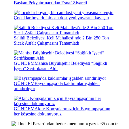
Başkan Pekyatırmacı’dan Esnaf Ziyareti
Çocuklar boyadı, bir can dost yeni yuvasına kavuştu
Salihli Belediyesi Keli Mahallesi’nde 2 Bin 250 Ton
Sıcak Asfalt Çalışmasını Tamamladı
GÜNDEM
Manisa Büyükşehir Belediyesi “Sağlıklı
İşyeri” Sertifikasını Aldı
GÜNDEM
Bayrampaşa’da kaldırımlar işgalden
arındırılıyor
GÜNDEM
Akın: Komşularımız için Bayrampaşa’nın
her köşesine dokunuyoruz