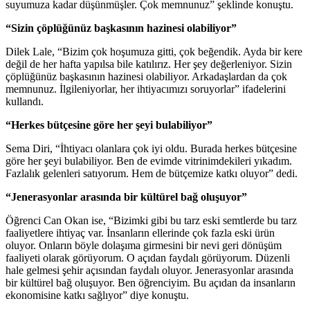
suyumuza kadar düşünmüşler. Çok memnunuz” şeklinde konuştu.
“Sizin çöplüğünüz başkasının hazinesi olabiliyor”
Dilek Lale, “Bizim çok hoşumuza gitti, çok beğendik. Ayda bir kere
değil de her hafta yapılsa bile katılırız. Her şey değerleniyor. Sizin
çöplüğünüz başkasının hazinesi olabiliyor. Arkadaşlardan da çok
memnunuz. İlgileniyorlar, her ihtiyacımızı soruyorlar” ifadelerini
kullandı.
“Herkes bütçesine göre her şeyi bulabiliyor”
Sema Diri, “İhtiyacı olanlara çok iyi oldu. Burada herkes bütçesine
göre her şeyi bulabiliyor. Ben de evimde vitrinimdekileri yıkadım.
Fazlalık gelenleri satıyorum. Hem de bütçemize katkı oluyor” dedi.
“Jenerasyonlar arasında bir kültürel bağ oluşuyor”
Öğrenci Can Okan ise, “Bizimki gibi bu tarz eski semtlerde bu tarz
faaliyetlere ihtiyaç var. İnsanların ellerinde çok fazla eski ürün
oluyor. Onların böyle dolaşıma girmesini bir nevi geri dönüşüm
faaliyeti olarak görüyorum. O açıdan faydalı görüyorum. Düzenli
hale gelmesi şehir açısından faydalı oluyor. Jenerasyonlar arasında
bir kültürel bağ oluşuyor. Ben öğrenciyim. Bu açıdan da insanların
ekonomisine katkı sağlıyor” diye konuştu.