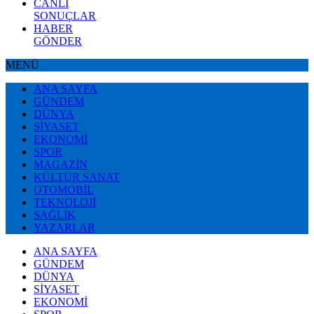
CANLI
SONUÇLAR
HABER
GÖNDER
MENÜ
ANA SAYFA
GÜNDEM
DÜNYA
SİYASET
EKONOMİ
SPOR
MAGAZİN
KÜLTÜR SANAT
OTOMOBİL
TEKNOLOJİ
SAĞLIK
YAZARLAR
ANA SAYFA
GÜNDEM
DÜNYA
SİYASET
EKONOMİ