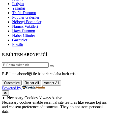
İletişim
Yazarlar
Trafik Durumu
Popüler Galeriler
Nöbetçi Eczaneler
Namaz Vakitleri
Hava Durumu
Haber Gönder
Gazeteler
Fikstür
E-BÜLTEN ABONELİĞİ
E-Bülten aboneliği ile haberlere daha hızlı erişin.
Customize
Reject All
Accept All
Powered by
✖
►
Necessary Cookies
Always Active
Necessary cookies enable essential site features like secure log-ins
and consent preference adjustments. They do not store personal
data.