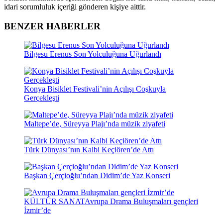
idari sorumluluk içeriği gönderen kişiye aittir.
BENZER HABERLER
Bilgesu Erenus Son Yolculuğuna Uğurlandı
Konya Bisiklet Festivali’nin Açılışı Coşkuyla
Gerçekleşti
Maltepe’de, Süreyya Plajı’nda müzik ziyafeti
Türk Dünyası’nın Kalbi Keçiören’de Attı
Başkan Çerçioğlu’ndan Didim’de Yaz Konseri
KÜLTÜR SANAT
Avrupa Drama Buluşmaları gençleri
İzmir’de