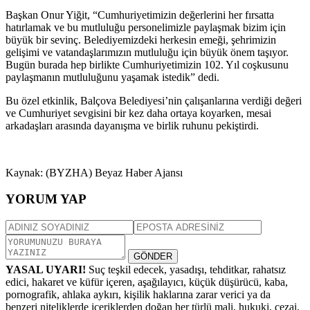
Başkan Onur Yiğit, “Cumhuriyetimizin değerlerini her fırsatta
hatırlamak ve bu mutluluğu personelimizle paylaşmak bizim için
büyük bir sevinç. Belediyemizdeki herkesin emeği, şehrimizin
gelişimi ve vatandaşlarımızın mutluluğu için büyük önem taşıyor.
Bugün burada hep birlikte Cumhuriyetimizin 102. Yıl coşkusunu
paylaşmanın mutluluğunu yaşamak istedik” dedi.
Bu özel etkinlik, Balçova Belediyesi’nin çalışanlarına verdiği değeri
ve Cumhuriyet sevgisini bir kez daha ortaya koyarken, mesai
arkadaşları arasında dayanışma ve birlik ruhunu pekiştirdi.
Kaynak: (BYZHA) Beyaz Haber Ajansı
YORUM YAP
GÖNDER
YASAL UYARI!
Suç teşkil edecek, yasadışı, tehditkar, rahatsız
edici, hakaret ve küfür içeren, aşağılayıcı, küçük düşürücü, kaba,
pornografik, ahlaka aykırı, kişilik haklarına zarar verici ya da
benzeri niteliklerde içeriklerden doğan her türlü mali, hukuki, cezai,