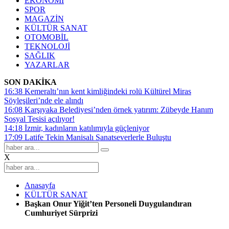
EKONOMİ
SPOR
MAGAZİN
KÜLTÜR SANAT
OTOMOBİL
TEKNOLOJİ
SAĞLIK
YAZARLAR
SON DAKİKA
16:38
Kemeraltı’nın kent kimliğindeki rolü Kültürel Miras
Söyleşileri’nde ele alındı
16:08
Karşıyaka Belediyesi’nden örnek yatırım: Zübeyde Hanım
Sosyal Tesisi açılıyor!
14:18
İzmir, kadınların katılımıyla güçleniyor
17:09
Latife Tekin Manisalı Sanatseverlerle Buluştu
X
Anasayfa
KÜLTÜR SANAT
Başkan Onur Yiğit’ten Personeli Duygulandıran
Cumhuriyet Sürprizi