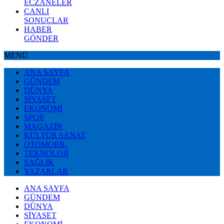
ECZANELER
CANLI
SONUÇLAR
HABER
GÖNDER
MENÜ
ANA SAYFA
GÜNDEM
DÜNYA
SİYASET
EKONOMİ
SPOR
MAGAZİN
KÜLTÜR SANAT
OTOMOBİL
TEKNOLOJİ
SAĞLIK
YAZARLAR
ANA SAYFA
GÜNDEM
DÜNYA
SİYASET