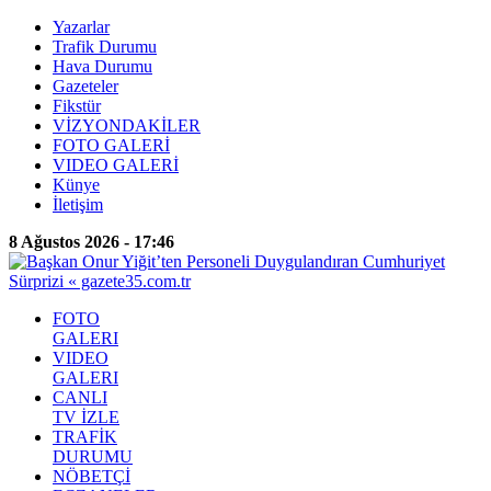
Yazarlar
Trafik Durumu
Hava Durumu
Gazeteler
Fikstür
VİZYONDAKİLER
FOTO GALERİ
VIDEO GALERİ
Künye
İletişim
8 Ağustos 2026 - 17:46
FOTO
GALERI
VIDEO
GALERI
CANLI
TV İZLE
TRAFİK
DURUMU
NÖBETÇİ