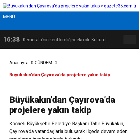
MENÜ
16:38
Kemeraltı’nın kent kimliğindeki rolü Kültürel
16:08
Karşıyaka Belediyesi’nden örnek yatırım:
Miras Söyleşileri’nde ele alındı
Anasayfa
GÜNDEM
Büyükakın’dan Çayırova’da projelere yakın takip
14:18
İzmir, kadınların katılımıyla güçleniyor
Zübeyde Hanım Sosyal Tesisi açılıyor!
17:09
Latife Tekin Manisalı Sanatseverlerle Buluştu
Büyükakın’dan Çayırova’da
projelere yakın takip
Kocaeli Büyükşehir Belediye Başkanı Tahir Büyükakın,
Çayırova’da vatandaşlarla buluşarak ilçede devam eden