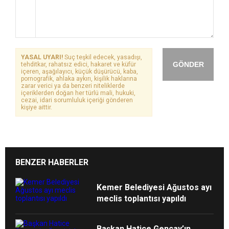
YASAL UYARI!
Suç teşkil edecek, yasadışı,
GÖNDER
tehditkar, rahatsız edici, hakaret ve küfür
içeren, aşağılayıcı, küçük düşürücü, kaba,
pornografik, ahlaka aykırı, kişilik haklarına
zarar verici ya da benzeri niteliklerde
içeriklerden doğan her türlü mali, hukuki,
cezai, idari sorumluluk içeriği gönderen
kişiye aittir.
BENZER HABERLER
Kemer Belediyesi Ağustos ayı
meclis toplantısı yapıldı
Başkan Hatice Gençay’ın