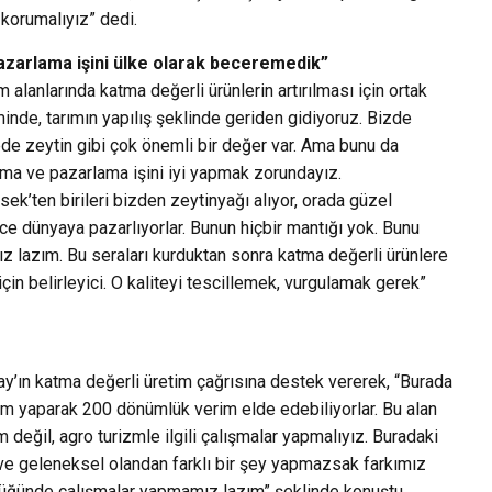
 korumalıyız” dedi.
zarlama işini ülke olarak beceremedik”
m alanlarında katma değerli ürünlerin artırılması için ortak
nde, tarımın yapılış şeklinde geriden gidiyoruz. Bizde
örede zeytin gibi çok önemli bir değer var. Ama bunu da
ma ve pazarlama işini iyi yapmak zorundayız.
sek’ten birileri bizden zeytinyağı alıyor, orada güzel
lce dünyaya pazarlıyorlar. Bunun hiçbir mantığı yok. Bunu
z lazım. Bu seraları kurduktan sonra katma değerli ürünlere
çin belirleyici. O kaliteyi tescillemek, vurgulamak gerek”
y’ın katma değerli üretim çağrısına destek vererek, “Burada
im yaparak 200 dönümlük verim elde edebiliyorlar. Bu alan
 değil, agro turizmle ilgili çalışmalar yapmalıyız. Buradaki
ş ve geleneksel olandan farklı bir şey yapmazsak farkımız
lüğünde çalışmalar yapmamız lazım” şeklinde konuştu.