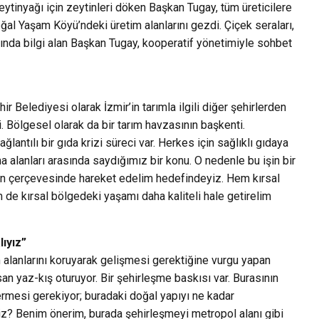
zeytinyağı için zeytinleri döken Başkan Tugay, tüm üreticilere
al Yaşam Köyü’ndeki üretim alanlarını gezdi. Çiçek seraları,
kında bilgi alan Başkan Tugay, kooperatif yönetimiyle sohbet
 Belediyesi olarak İzmir’in tarımla ilgili diğer şehirlerden
i. Bölgesel olarak da bir tarım havzasının başkenti.
antılı bir gıda krizi süreci var. Herkes için sağlıklı gıdaya
ma alanları arasında saydığımız bir konu. O nedenle bu işin bir
r plan çerçevesinde hareket edelim hedefindeyiz. Hem kırsal
hem de kırsal bölgedeki yaşamı daha kaliteli hale getirelim
ıyız”
 alanlarını koruyarak gelişmesi gerektiğine vurgu yapan
n yaz-kış oturuyor. Bir şehirleşme baskısı var. Burasının
 vermesi gerekiyor; buradaki doğal yapıyı ne kadar
iz? Benim önerim, burada şehirleşmeyi metropol alanı gibi