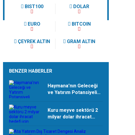
BIST100
DOLAR
EURO
BITCOIN
ÇEYREK ALTIN
GRAM ALTIN
BENZER HABERLER
Haymana’nın Geleceği
ve Yatırım Potansiyeli
Masaya Yatırıldı
Kuru meyve sektörü 2
milyar dolar ihracat
hedefi için Ankara’dan
destek istedi