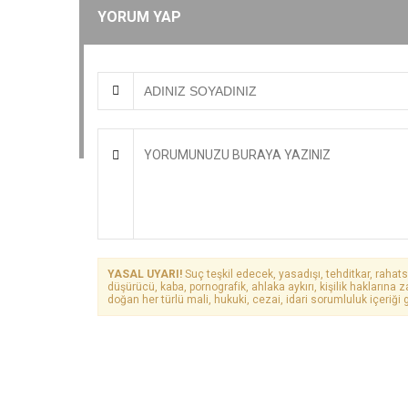
YORUM YAP
YASAL UYARI!
Suç teşkil edecek, yasadışı, tehditkar, rahats
düşürücü, kaba, pornografik, ahlaka aykırı, kişilik haklarına z
doğan her türlü mali, hukuki, cezai, idari sorumluluk içeriği g