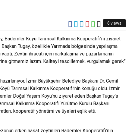
6 views
y, Bademler Köyü Tarımsal Kalkınma Kooperatifi’ni ziyaret
tı. Başkan Tugay, özellikle Yarımada bölgesinde yapılaşma
ı yaptı. Zeytin ihracatı için markalaşma ve pazarlamanın
ne gitmemiz lazım. Kaliteyi tescillemek, vurgulamak gerek”
 hazırlanıyor. İzmir Büyükşehir Belediye Başkanı Dr. Cemil
öyü Tarımsal Kalkınma Kooperatifi’nin konuğu oldu. İzmir
Bademler Doğal Yaşam Köyü’nü ziyaret eden Başkan Tugay’a
arımsal Kalkınma Kooperatifi Yürütme Kurulu Başkanı
tları, kooperatif yönetimi ve üyeleri eşlik etti.
sezonun erken hasat zeytinleri Bademler Kooperatifi’nin