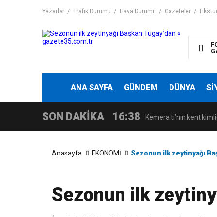
Yazarlar
Trafik Durumu
Hava Durumu
Gazeteler
Fikstü
F
G
ANA SAYFA
GÜNDEM
DÜNYA
Sİ
SON DAKİKA
16:38
Kemeraltı’nın kent kimliğ
Anasayfa
EKONOMİ
Sezonun ilk zeytinyağı B
Sezonun ilk zeytin