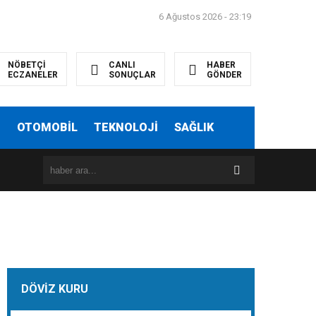
6 Ağustos 2026 - 23:19
NÖBETÇİ
CANLI
HABER
ECZANELER
SONUÇLAR
GÖNDER
T
OTOMOBİL
TEKNOLOJİ
SAĞLIK
16:08
Karşıyaka Belediyesi’nden örnek yatırım: Zübeyde Hanım
DÖVİZ KURU