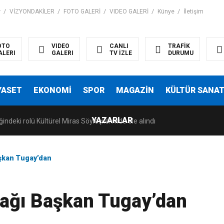
r
VİZYONDAKİLER
FOTO GALERİ
VIDEO GALERİ
Künye
İletişim
OTO
VIDEO
CANLI
TRAFİK
ALERI
GALERI
TV İZLE
DURUMU
YASET
EKONOMİ
SPOR
MAGAZİN
KÜLTÜR SANA
YAZARLAR
indeki rolü Kültürel Miras Söyleşileri’nde ele alındı
aşkan Tugay’dan
yağı Başkan Tugay’dan