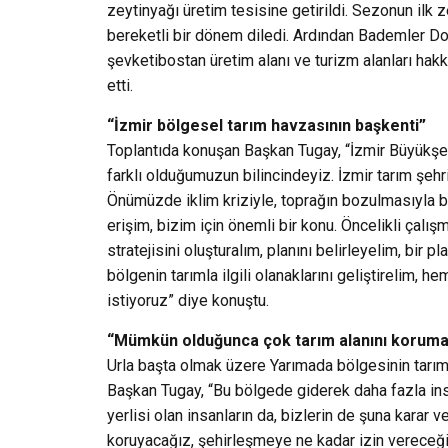
zeytinyağı üretim tesisine getirildi. Sezonun ilk 
bereketli bir dönem diledi. Ardından Bademler Doğ
şevketibostan üretim alanı ve turizm alanları hak
etti.
“İzmir bölgesel tarım havzasının başkenti”
Toplantıda konuşan Başkan Tugay, “İzmir Büyükşehir
farklı olduğumuzun bilincindeyiz. İzmir tarım şehr
Önümüzde iklim kriziyle, toprağın bozulmasıyla bağl
erişim, bizim için önemli bir konu. Öncelikli çalış
stratejisini oluşturalım, planını belirleyelim, bi
bölgenin tarımla ilgili olanaklarını geliştirelim, 
istiyoruz” diye konuştu.
“Mümkün olduğunca çok tarım alanını korumal
Urla başta olmak üzere Yarımada bölgesinin tarım
Başkan Tugay, “Bu bölgede giderek daha fazla insa
yerlisi olan insanların da, bizlerin de şuna karar
koruyacağız, şehirleşmeye ne kadar izin vereceğ