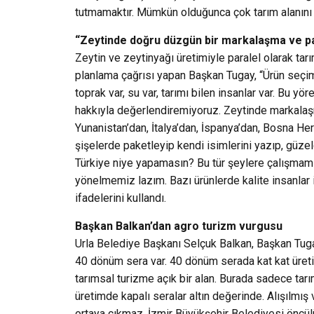
tutmamaktır. Mümkün olduğunca çok tarım alanını
“Zeytinde doğru düzgün bir markalaşma ve pa
Zeytin ve zeytinyağı üretimiyle paralel olarak tarı
planlama çağrısı yapan Başkan Tugay, “Ürün seçimi
toprak var, su var, tarımı bilen insanlar var. Bu y
hakkıyla değerlendiremiyoruz. Zeytinde markalaş
Yunanistan’dan, İtalya’dan, İspanya’dan, Bosna Her
şişelerde paketleyip kendi isimlerini yazıp, güze
Türkiye niye yapamasın? Bu tür şeylere çalışmamı
yönelmemiz lazım. Bazı ürünlerde kalite insanlar i
ifadelerini kullandı.
Başkan Balkan’dan agro turizm vurgusu
Urla Belediye Başkanı Selçuk Balkan, Başkan Tuga
40 dönüm sera var. 40 dönüm serada kat kat üret
tarımsal turizme açık bir alan. Burada sadece tarım
üretimde kapalı seralar altın değerinde. Alışılmı
ortaya çıkmaz. İzmir Büyükşehir Belediyesi öncü