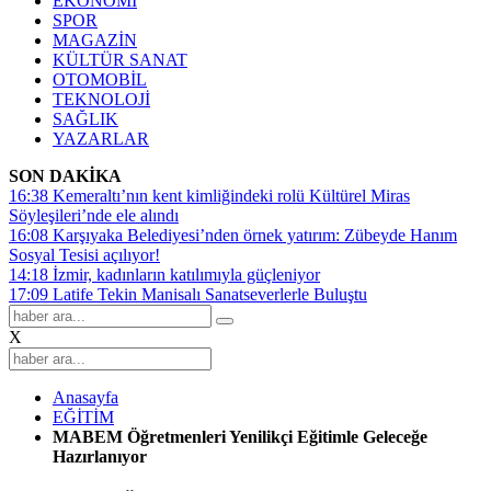
EKONOMİ
SPOR
MAGAZİN
KÜLTÜR SANAT
OTOMOBİL
TEKNOLOJİ
SAĞLIK
YAZARLAR
SON DAKİKA
16:38
Kemeraltı’nın kent kimliğindeki rolü Kültürel Miras
Söyleşileri’nde ele alındı
16:08
Karşıyaka Belediyesi’nden örnek yatırım: Zübeyde Hanım
Sosyal Tesisi açılıyor!
14:18
İzmir, kadınların katılımıyla güçleniyor
17:09
Latife Tekin Manisalı Sanatseverlerle Buluştu
X
Anasayfa
EĞİTİM
MABEM Öğretmenleri Yenilikçi Eğitimle Geleceğe
Hazırlanıyor