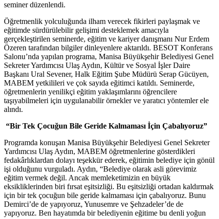
seminer düzenlendi.
Öğretmenlik yolculuğunda ilham verecek fikirleri paylaşmak ve
eğitimde sürdürülebilir gelişimi desteklemek amacıyla
gerçekleştirilen seminerde, eğitim ve kariyer danışmanı Nur Erdem
Özeren tarafından bilgiler dinleyenlere aktarıldı. BESOT Konferans
Salonu’nda yapılan programa, Manisa Büyükşehir Belediyesi Genel
Sekreter Yardımcısı Ulaş Aydın, Kültür ve Sosyal İşler Daire
Başkanı Ural Sevener, Halk Eğitim Şube Müdürü Serap Gücüyen,
MABEM yetkilileri ve çok sayıda eğitimci katıldı. Seminerde,
öğretmenlerin yenilikçi eğitim yaklaşımlarını öğrencilere
taşıyabilmeleri için uygulanabilir örnekler ve yaratıcı yöntemler ele
alındı.
“Bir Tek Çocuğun Bile Geride Kalmaması İçin Çabalıyoruz”
Programda konuşan Manisa Büyükşehir Belediyesi Genel Sekreter
Yardımcısı Ulaş Aydın, MABEM öğretmenlerine gösterdikleri
fedakârlıklardan dolayı teşekkür ederek, eğitimin belediye için gönül
işi olduğunu vurguladı. Aydın, “Belediye olarak asli görevimiz
eğitim vermek değil. Ancak memleketimizin en büyük
eksikliklerinden biri fırsat eşitsizliği. Bu eşitsizliği ortadan kaldırmak
için bir tek çocuğun bile geride kalmaması için çabalıyoruz. Bunu
Demirci’de de yapıyoruz, Yunusemre ve Şehzadeler’de de
yapıyoruz. Ben hayatımda bir belediyenin eğitime bu denli yoğun