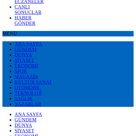
ECZANELER
CANLI
SONUÇLAR
HABER
GÖNDER
MENÜ
ANA SAYFA
GÜNDEM
DÜNYA
SİYASET
EKONOMİ
SPOR
MAGAZİN
KÜLTÜR SANAT
OTOMOBİL
TEKNOLOJİ
SAĞLIK
YAZARLAR
ANA SAYFA
GÜNDEM
DÜNYA
SİYASET