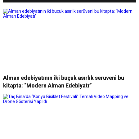
Uyarlanan “The Shards”, İlk İki
Bölümüyle Şimdi Sadece
Disney+’ta Yayında!
Alman edebiyatının iki buçuk asırlık serüveni bu
kitapta: “Modern Alman Edebiyatı”