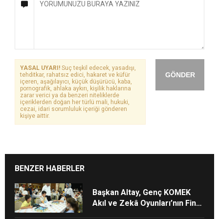
YASAL UYARI!
Suç teşkil edecek, yasadışı,
GÖNDER
tehditkar, rahatsız edici, hakaret ve küfür
içeren, aşağılayıcı, küçük düşürücü, kaba,
pornografik, ahlaka aykırı, kişilik haklarına
zarar verici ya da benzeri niteliklerde
içeriklerden doğan her türlü mali, hukuki,
cezai, idari sorumluluk içeriği gönderen
kişiye aittir.
BENZER HABERLER
Başkan Altay, Genç KOMEK
Akıl ve Zekâ Oyunları’nın Final
Turunda Öğrencilerin