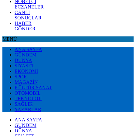
NÖBETÇİ
ECZANELER
CANLI
SONUÇLAR
HABER
GÖNDER
MENÜ
ANA SAYFA
GÜNDEM
DÜNYA
SİYASET
EKONOMİ
SPOR
MAGAZİN
KÜLTÜR SANAT
OTOMOBİL
TEKNOLOJİ
SAĞLIK
YAZARLAR
ANA SAYFA
GÜNDEM
DÜNYA