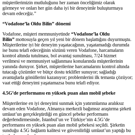
müşterilerimizin mutluluğunu her zaman önceliğimiz olarak
görmeye ve onları her gün daha iyi bir deneyimle buluşturmaya
devam edeceğiz.”
“Vodafone’la Oldu Bilin” dönemi
Vodafone, müşteri memnuniyetinde
“Vodafone’la Oldu
Bilin”
mottosuyla
geçen yıl yeni bir dönem başlattığını duyurmuştu.
Müşterilerine iyi bir deneyim yaşatacağının, yaşatamadığı durumda
ise bunu telafi edeceğinin sözünü veren Vodafone, harcamaların
kontrol altında tutulması, bol avantaj sunulması, 7/24 hizmet
verilmesi ve memnuniyet sağlanması konularında müşterilerinin
yanında duruyor. Şirket, müşterilerine harcamalarını kontrol altında
tutacağı çözümler ve bütçe dostu teklifler sunuyor; sağladığı
avantajlarla gönüllerini kazanıyor; problemlerini ilk temasta çözüyor;
vaat ettiği deneyimi yaşatamazsa bunu telafi ediyor.
4.5G’de performansı en yüksek puan alan mobil şebeke
Müşterilerine en iyi deneyimi sunmak için yatırımlarına aralıksız
devam eden Vodafone, Almanya merkezli bağımsız araştırma şirketi
umlaut’un gerçekleştirdiği en güncel şebeke performans
değerlendirmesinde, İstanbul’un ve Türkiye’nin 4.5G’de
performansı en yüksek puan alan mobil şebekesi seçildi. Şirketin
sunduğu 4.5G bağlantı kalitesi ve güvenilirliği umlaut’un yaptığı bu