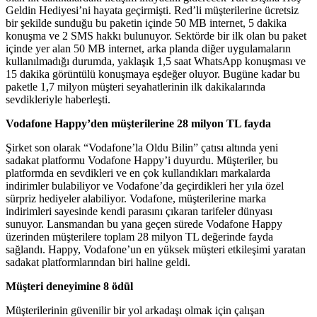
Geldin Hediyesi’ni hayata geçirmişti. Red’li müşterilerine ücretsiz
bir şekilde sunduğu bu paketin içinde 50 MB internet, 5 dakika
konuşma ve 2 SMS hakkı bulunuyor. Sektörde bir ilk olan bu paket
içinde yer alan 50 MB internet, arka planda diğer uygulamaların
kullanılmadığı durumda, yaklaşık 1,5 saat WhatsApp konuşması ve
15 dakika görüntülü konuşmaya eşdeğer oluyor. Bugüne kadar bu
paketle 1,7 milyon müşteri seyahatlerinin ilk dakikalarında
sevdikleriyle haberleşti.
Vodafone Happy’den müşterilerine 28 milyon TL fayda
Şirket son olarak “Vodafone’la Oldu Bilin” çatısı altında yeni
sadakat platformu Vodafone Happy’i duyurdu. Müşteriler, bu
platformda en sevdikleri ve en çok kullandıkları markalarda
indirimler bulabiliyor ve Vodafone’da geçirdikleri her yıla özel
sürpriz hediyeler alabiliyor. Vodafone, müşterilerine marka
indirimleri sayesinde kendi parasını çıkaran tarifeler dünyası
sunuyor. Lansmandan bu yana geçen sürede Vodafone Happy
üzerinden müşterilere toplam 28 milyon TL değerinde fayda
sağlandı. Happy, Vodafone’un en yüksek müşteri etkileşimi yaratan
sadakat platformlarından biri haline geldi.
Müşteri deneyimine 8 ödül
Müşterilerinin güvenilir bir yol arkadaşı olmak için çalışan