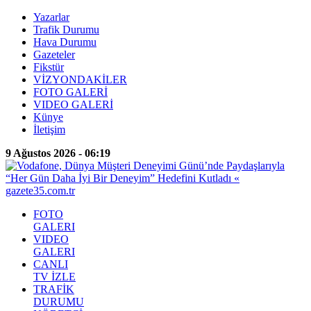
Yazarlar
Trafik Durumu
Hava Durumu
Gazeteler
Fikstür
VİZYONDAKİLER
FOTO GALERİ
VIDEO GALERİ
Künye
İletişim
9 Ağustos 2026 - 06:19
FOTO
GALERI
VIDEO
GALERI
CANLI
TV İZLE
TRAFİK
DURUMU