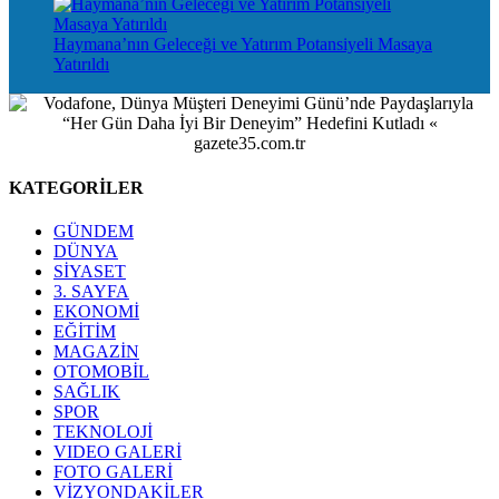
Haymana’nın Geleceği ve Yatırım Potansiyeli Masaya
Yatırıldı
KATEGORİLER
GÜNDEM
DÜNYA
SİYASET
3. SAYFA
EKONOMİ
EĞİTİM
MAGAZİN
OTOMOBİL
SAĞLIK
SPOR
TEKNOLOJİ
VIDEO GALERİ
FOTO GALERİ
VİZYONDAKİLER