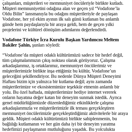
çalışanları, müşterileri ve memnuniyet öncüleriyle birlikte kutladı.
Müşteri memnuniyetini odağına alan ve geçen yıl “Vodafone’la
Oldu Bilin” lansmanıyla bu odağını müşterileriyle de paylaşan
Vodafone, her yıl ekim ayının ilk salı günü kutlanan bu anlamlı
günde hem paydaşlarıyla bir araya geldi, hem de geçen yılki
projelerini ve kültürel dönüşüm adımlarını değerlendirdi.
Vodafone Türkiye İcra Kurulu Başkan Yardımcısı Meltem
Bakiler Şahin,
şunları söyledi:
“Vodafone’da müşteri odaklı kültürümüzü sadece bir hedef değil,
tüm çalışmalarımızın çıkış noktası olarak görüyoruz. Çalışma
arkadaşlarımız, iş ortaklarımız, memnuniyet öncülerimiz ve
müşterilerimizle birlikte inşa ettiğimiz bu kültür, Vodafone’un
geleceğini şekillendiriyor. Bu nedenle Dünya Müşteri Deneyimi
Haftası bizim için yalnızca bir kutlama değil; aynı zamanda
müşterilerimize ve ekosistemimize teşekkür etmenin anlamlı bir
yolu. Bu özel haftada, müşterilerimize hediye internet vererek
onların hayatına değer katan bir deneyim sunmak istedik. Ayrıca
genel müdürlüğümüzde düzenlediğimiz etkinliklerle çalışma
arkadaşlarımızla ve müşterilerimizle ilk teması gerçekleştiren
memnuniyet öncülerimizle gerçekleştirdiğimiz aktivitelerle bir araya
geldik. Müşteri odaklı kültürümüzü birlikte sahiplenmenin, bu
bağlılığı kutlamanın ve her gün daha iyi bir deneyim yaratma
hedefimizi paylaşmanın mutluluğunu yaşadık. Bu yolculukta