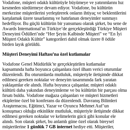
Vodafone, müşteri odaklı kültürüyle büyümeye ve yatırımlarını hız
kesmeden sürdürmeye devam ediyor. Vodafone, bu kültürün
merkezine müşterilerini yerleştirerek onların ihtiyaç ve beklentilerini
karşılamak üzere tasarlanmış ve hatırlanan deneyimler sunmayı
hedefliyor. Bu güçlü kültürün bir yansıması olarak şirket, bu sene de
Awards International’ın Türkiye’de gerçekleştirdiği Türkiye Müşteri
Deneyimi Ödülleri’nde “Her Şeyin Kalbinde Müşteri” ve “En İyi
Müşteri Odaklı Kültür” kategorileri dahil olmak üzere 8 ödüle
birden layık görüldü.
Müşteri Deneyimi Haftası’na özel kutlamalar
Vodafone Genel Müdürlük’te gerçekleştirilen kutlamalar
kapsamında hafta boyunca çalışanlara özel ilham verici oturumlar
düzenlendi. Bu oturumlarda mutluluk, müşteriyle iletişimde dikkat
edilmesi gereken noktalar ve deneyim tasarımında fark yaratan
yaklaşımlar ele alındı. Hafta boyunca çalışanlar, müşteri odaklı
kültürü daha yakından deneyimleme ve bu kültürün bir parçası olma
fırsatı buldu. Vodafone mağaza çalışanları ve müşteri hizmetleri
ekiplerine özel bir konferans da düzenlendi. Davranış Bilimleri
Araştırmacısı, Eğitimci, Yazar ve Oyuncu Mehmet Auf’un
konuşmacı olduğu etkinlikte mutluluk, müşteriyle iletişimde dikkat
edilmesi gereken noktalar ve kelimelerin gücü gibi konular ele
alındı. Son olarak şirket, bu anlamlı güne özel olarak bireysel
müşterilerine
1 günlük 7 GB internet
hediye etti. Müşteriler,