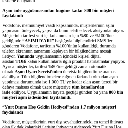
testlerle onaylandı.
Aşım iade uygulamasından bugüne kadar 800 bin müşteri
faydalandı
Vodafone, memnuniyet vaadi kapsamında, müşterilerinin aşım
yapmasını önleyecek, yapsa da bunu telafi edecek aksiyonlar alıyor.
Müşterinin tarifesi yurt içi kullanımları için %80 ve %100’üne
geldiğinde
“ASIMUYARI”
başlığıyla bilgilendirici SMS’ler
gönderen Vodafone, tarifenin %100’ünün kullanıldığı durumda
telefon ekranının tamamını kaplayan bir bilgilendirme mesajı
iletiyor.
Yanımda
uygulamasının içindeki kişisel dijital
asistan
TOBi
kalan kullanımlarla ilgili proaktif hatırlatmalar yapıyor.
Ayrıca müşteriler, tarifesi %80’ine geldiği zaman otomatik
olarak
Aşım Uyarı Servisi’nden
ücretsiz bilgilendirme araması
alabiliyor. Tüm bilgilendirmelere rağmen farkında olmadan aşım
yapılması durumunda ise 1.000 TL’ye kadar olan aşım ücreti bir
defaya mahsus olmak üzere müşteriye
tüm kanallardan
iade
ediliyor. Uygulamanın hayata geçtiği günden bu yana
800 bin
müşteri aşım iadesinden faydalandı.
“Yurt Dışına Hoş Geldin Hediyesi”nden 1,7 milyon müşteri
faydalandı
Vodafone, müşterilerinin yurt dışı seyahatlerindeki en temel ihtiyacı
olan ilk dakikalardaki iletişim ihtiyacını giderecek Yurt Dışına Hoş