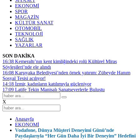
SİYASET
EKONOMİ
SPOR
MAGAZİN
KÜLTÜR SANAT
OTOMOBİL
TEKNOLOJİ
SAĞLIK
YAZARLAR
SON DAKİKA
16:38
Kemeraltı’nın kent kimliğindeki rolü Kültürel Miras
Söyleşileri’nde ele alındı
16:08
Karşıyaka Belediyesi’nden örnek yatırım: Zübeyde Hanım
Sosyal Tesisi açılıyor!
14:18
İzmir, kadınların katılımıyla güçleniyor
17:09
Latife Tekin Manisalı Sanatseverlerle Buluştu
X
Anasayfa
EKONOMİ
Vodafone, Dünya Müşteri Deneyimi Günü’nde
Paydaşlarıyla “Her Gün Daha İyi Bir Deneyim” Hedefini