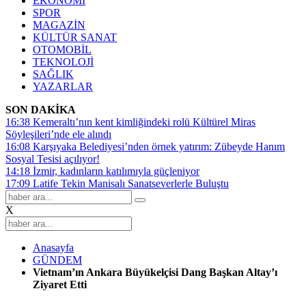
EKONOMİ
SPOR
MAGAZİN
KÜLTÜR SANAT
OTOMOBİL
TEKNOLOJİ
SAĞLIK
YAZARLAR
SON DAKİKA
16:38
Kemeraltı’nın kent kimliğindeki rolü Kültürel Miras
Söyleşileri’nde ele alındı
16:08
Karşıyaka Belediyesi’nden örnek yatırım: Zübeyde Hanım
Sosyal Tesisi açılıyor!
14:18
İzmir, kadınların katılımıyla güçleniyor
17:09
Latife Tekin Manisalı Sanatseverlerle Buluştu
X
Anasayfa
GÜNDEM
Vietnam’ın Ankara Büyükelçisi Dang Başkan Altay’ı
Ziyaret Etti