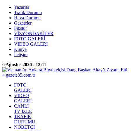
Yazarlar
Trafik Durumu
Hava Durumu
Gazeteler
Fikstür
VİZYONDAKİLER
FOTO GALERİ
VIDEO GALERİ
Künye
İletişim
6 Ağustos 2026 - 12:11
FOTO
GALERI
VIDEO
GALERI
CANLI
TV İZLE
TRAFİK
DURUMU
NÖBETÇİ