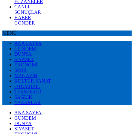
ECZANELER
CANLI
SONUÇLAR
HABER
GÖNDER
MENÜ
ANA SAYFA
GÜNDEM
DÜNYA
SİYASET
EKONOMİ
SPOR
MAGAZİN
KÜLTÜR SANAT
OTOMOBİL
TEKNOLOJİ
SAĞLIK
YAZARLAR
ANA SAYFA
GÜNDEM
DÜNYA
SİYASET