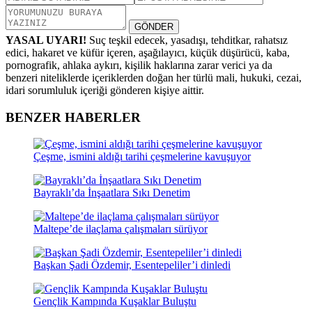
GÖNDER
YASAL UYARI!
Suç teşkil edecek, yasadışı, tehditkar, rahatsız
edici, hakaret ve küfür içeren, aşağılayıcı, küçük düşürücü, kaba,
pornografik, ahlaka aykırı, kişilik haklarına zarar verici ya da
benzeri niteliklerde içeriklerden doğan her türlü mali, hukuki, cezai,
idari sorumluluk içeriği gönderen kişiye aittir.
BENZER HABERLER
Çeşme, ismini aldığı tarihi çeşmelerine kavuşuyor
Bayraklı’da İnşaatlara Sıkı Denetim
Maltepe’de ilaçlama çalışmaları sürüyor
Başkan Şadi Özdemir, Esentepeliler’i dinledi
Gençlik Kampında Kuşaklar Buluştu