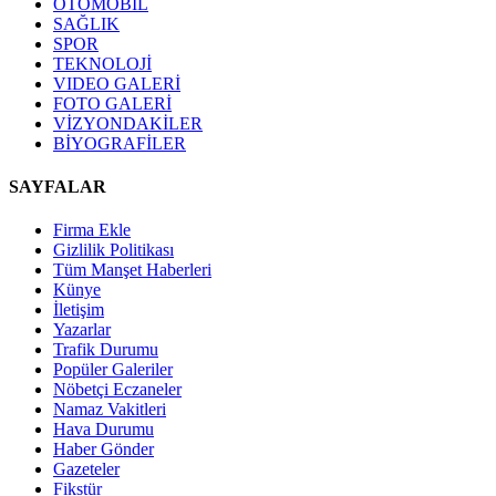
OTOMOBİL
SAĞLIK
SPOR
TEKNOLOJİ
VIDEO GALERİ
FOTO GALERİ
VİZYONDAKİLER
BİYOGRAFİLER
SAYFALAR
Firma Ekle
Gizlilik Politikası
Tüm Manşet Haberleri
Künye
İletişim
Yazarlar
Trafik Durumu
Popüler Galeriler
Nöbetçi Eczaneler
Namaz Vakitleri
Hava Durumu
Haber Gönder
Gazeteler
Fikstür